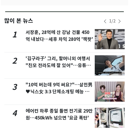
많이 본 뉴스
1
/
2
서장훈, 28억에 산 강남 건물 450
1
억 내놨다…세후 차익 280억 '잭팟'
'김구라子' 그리, 할머니외 여행서
2
"친모 전라도에 잘 있어"…유튜브
서 언급
"10억 버는데 9억 써요?"…삼전男
3
♥닉스女 3:3 단체소개팅 예능 화
제
에어컨 하루 종일 틀면 전기료 29만
4
원…450kWh 넘으면 '요금 폭탄'