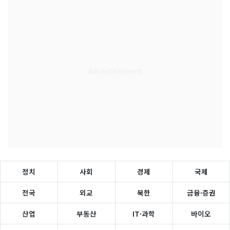
정치
사회
경제
국제
전국
외교
북한
금융·증권
산업
부동산
IT·과학
바이오