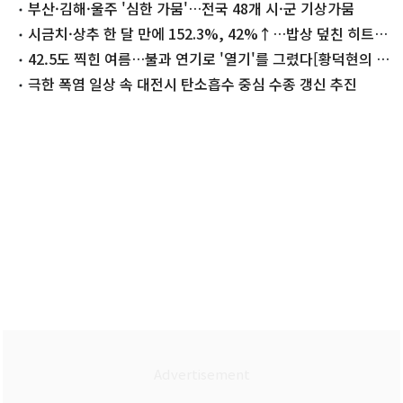
대 2년 연장
부산·김해·울주 '심한 가뭄'…전국 48개 시·군 기상가뭄
시금치·상추 한 달 만에 152.3%, 42%↑…밥상 덮친 히트
플레이션
42.5도 찍힌 여름…불과 연기로 '열기'를 그렸다[황덕현의 기
후 한 편]
극한 폭염 일상 속 대전시 탄소흡수 중심 수종 갱신 추진