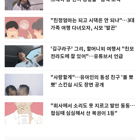
"친정엄마는 되고 시댁은 안 되냐"…3대
가족 여행 다녀오자, 시모 '발끈'
'김구라子' 그리, 할머니외 여행서 "친모
전라도에 잘 있어"…유튜브서 언급
"사랑할게"…유아인의 동성 친구 '볼 뽀
뽀' 스킨십 시도 장면 공개
"회사에서 소리도 못 지르고 발만 동동…
점심때 심심해서 산 복권이 1등"