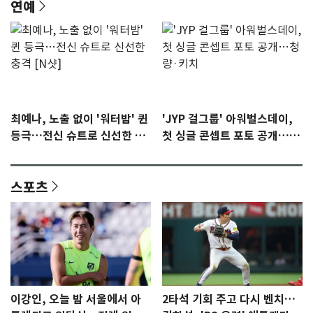
연예
최예나, 노출 없이 '워터밤' 퀸
'JYP 걸그룹' 아워벌스데이,
등극…전신 슈트로 신선한 충
첫 싱글 콘셉트 포토 공개…청
격 [N샷]
량·키치
스포츠
이강인, 오늘 밤 서울에서 아
2타석 기회 주고 다시 벤치…