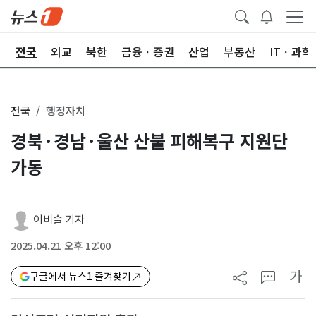
제
전국
외교
북한
금융ㆍ증권
산업
부동산
ITㆍ과학
전국
행정자치
경북·경남·울산 산불 피해복구 지원단
가동
이비슬 기자
2025.04.21 오후 12:00
가
구글에서 뉴스1 즐겨찾기