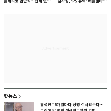
틀레티코 입단식…전례 없는
김하성, 'PS 유력' 애틀랜타에
특급대우
자리 있나
핫뉴스
홍석천 "6개월마다 성병 검사받는다…
그래야 맘 편히 성생활" 깜짝 고백