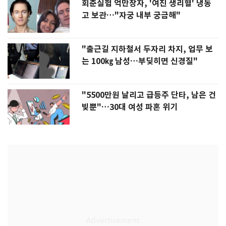
회춘실험 억만장자, '여친 생리혈' 냉동
고 보관…"자궁 내부 궁금해"
"출근길 지하철서 두자리 차지, 업무 보
는 100㎏ 남성…부딪히면 신경질"
"5500만원 날리고 급등주 단타, 남은 건
빚뿐"…30대 여성 파혼 위기