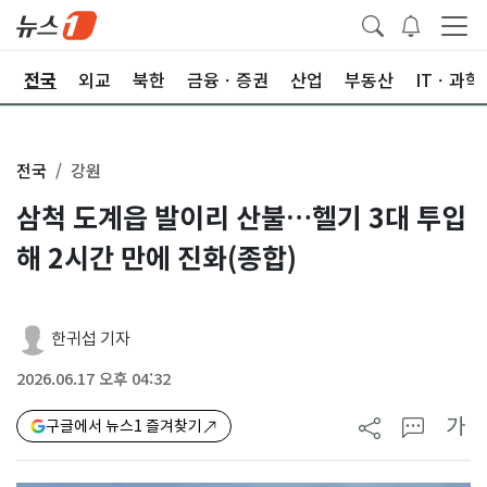
제
전국
외교
북한
금융ㆍ증권
산업
부동산
ITㆍ과학
전국
강원
삼척 도계읍 발이리 산불…헬기 3대 투입
해 2시간 만에 진화(종합)
한귀섭 기자
2026.06.17 오후 04:32
가
구글에서 뉴스1 즐겨찾기