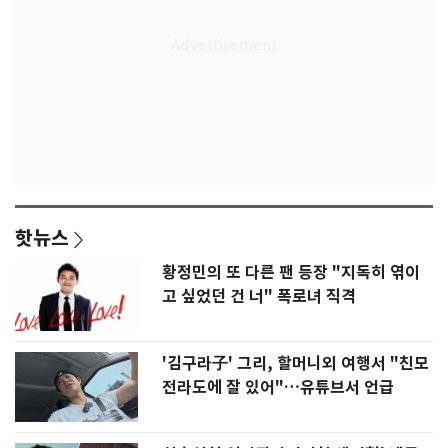
핫뉴스
황정민의 또 다른 팬 등장 "지독히 엮이
고 싶었던 건 너" 폭로녀 직격
'김구라子' 그리, 할머니외 여행서 "친모
전라도에 잘 있어"…유튜브서 언급