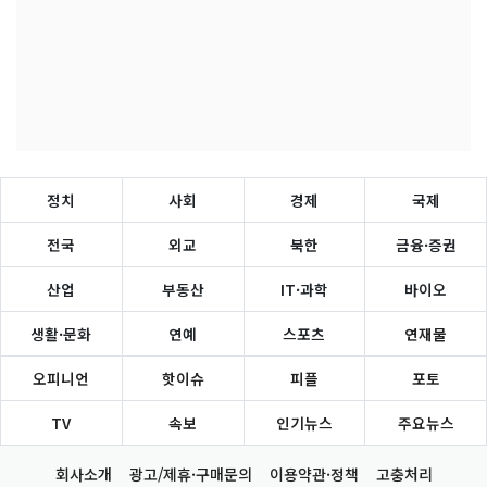
정치
사회
경제
국제
전국
외교
북한
금융·증권
산업
부동산
IT·과학
바이오
생활·문화
연예
스포츠
연재물
오피니언
핫이슈
피플
포토
TV
속보
인기뉴스
주요뉴스
회사소개
광고/제휴·구매문의
이용약관·정책
고충처리