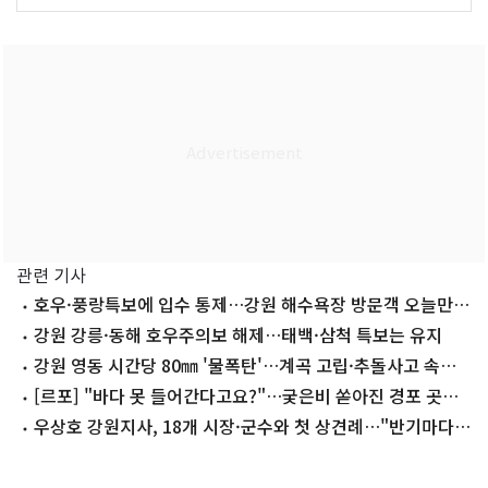
관련 기사
호우·풍랑특보에 입수 통제…강원 해수욕장 방문객 오늘만 8
만 명↓
강원 강릉·동해 호우주의보 해제…태백·삼척 특보는 유지
강원 영동 시간당 80㎜ '물폭탄'…계곡 고립·추돌사고 속출
(종합)
[르포] "바다 못 들어간다고요?"…궂은비 쏟아진 경포 곳곳
서 '탄식'
우상호 강원지사, 18개 시장·군수와 첫 상견례…"반기마다
만나자"