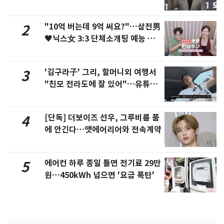
"10억 버는데 9억 써요?"…삼전男
2
♥닉스女 3:3 단체소개팅 예능 화
제
'김구라子' 그리, 할머니외 여행서
3
"친모 전라도에 잘 있어"…유튜브
서 언급
[단독] 더보이즈 선우, 그루비룸 품
4
에 안긴다…앳에어리어와 전속계약
에어컨 하루 종일 틀면 전기료 29만
5
원…450kWh 넘으면 '요금 폭탄'