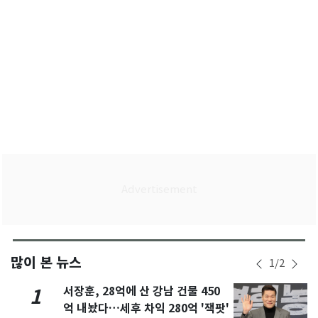
많이 본 뉴스
1
/
2
서장훈, 28억에 산 강남 건물 450
1
억 내놨다…세후 차익 280억 '잭팟'