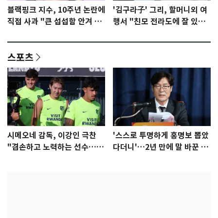
블랙핑크 지수, 10주년 논란에
'김구라子' 그리, 할머니외 여
직접 사과 "큰 섭섭함 안겨 미
행서 "친모 전라도에 잘 있
안"
어"…유튜브서 언급
스포츠
시메오네 감독, 이강인 극찬
'스스로 투명하게 홍명보 뽑았
"겸손하고 노력하는 선수…좋
다더니'…2년 만에 말 바꾼 이
은 첫인상"
임생