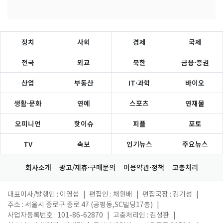
정치
사회
경제
국제
전국
외교
북한
금융·증권
산업
부동산
IT·과학
바이오
생활·문화
연예
스포츠
연재물
오피니언
핫이슈
피플
포토
TV
속보
인기뉴스
주요뉴스
회사소개
광고/제휴·구매문의
이용약관·정책
고충처리
대표이사/발행인 : 이영섭
|
편집인 : 채원배
|
편집국장 : 김기성
|
주소 : 서울시 종로구 종로 47 (공평동,SC빌딩17층)
|
사업자등록번호 : 101-86-62870
|
고충처리인 : 김성환
|