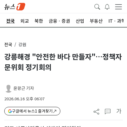
제
전국
외교
북한
금융ㆍ증권
산업
부동산
ITㆍ과학
전국
강원
강릉해경 "안전한 바다 만들자"…정책자
문위회 정기회의
윤왕근 기자
2026.06.16 오후 06:07
가
구글에서 뉴스1 즐겨찾기