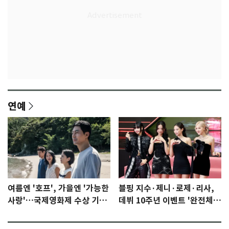
연예
여름엔 '호프', 가을엔 '가능한
블핑 지수·제니·로제·리사,
사랑'…국제영화제 수상 기대
데뷔 10주년 이벤트 '완전체'
감 [N이슈]
참석 확정…기대감 UP