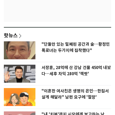
핫뉴스
"단둘만 있는 밀폐된 공간과 술…황정민
폭로녀는 두가지에 집착했다"
서장훈, 28억에 산 강남 건물 450억 내놨
다…세후 차익 280억 '잭팟'
"이혼한 여사친은 생명의 은인…한집서
살게 해달라" 남편 요구에 '절망'
"내 '치부'까지 시모에게 보고하는 남