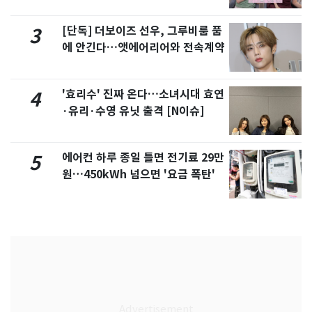
제
[단독] 더보이즈 선우, 그루비룸 품
3
에 안긴다…앳에어리어와 전속계약
'효리수' 진짜 온다…소녀시대 효연
4
·유리·수영 유닛 출격 [N이슈]
에어컨 하루 종일 틀면 전기료 29만
5
원…450kWh 넘으면 '요금 폭탄'