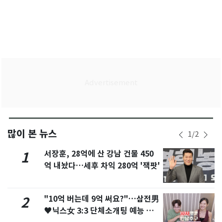
많이 본 뉴스
1
/
2
서장훈, 28억에 산 강남 건물 450
1
억 내놨다…세후 차익 280억 '잭팟'
"10억 버는데 9억 써요?"…삼전男
2
♥닉스女 3:3 단체소개팅 예능 화