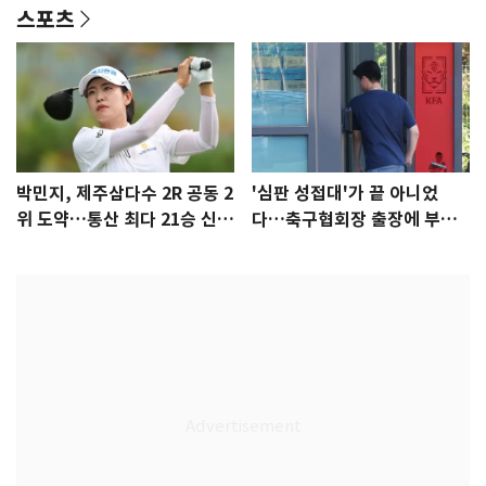
스포츠
박민지, 제주삼다수 2R 공동 2
'심판 성접대'가 끝 아니었
위 도약…통산 최다 21승 신기
다…축구협회장 출장에 부인
록 도전
3회 동반 '펑펑'