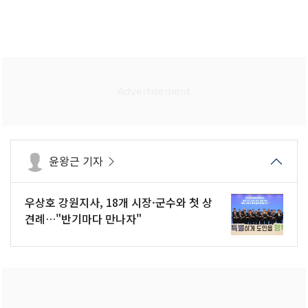
윤왕근 기자
우상호 강원지사, 18개 시장·군수와 첫 상
견례…"반기마다 만나자"