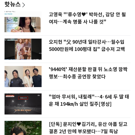
핫뉴스
고영욱 "'류수영♥' 박하선, 감당 안 될
여자…계속 명품 사 나를 것"
오지헌 "父 90년대 일타강사…월수입
5000만원에 100평대 집" 금수저 고백
'9440억' 재산분할 판결 뒤 노소영 깜짝
행보…최수종 공연장 찾았다
"엄마 무서워, 내릴래"…4·6세 두 딸 태
운 채 194㎞/h 살인 질주[영상]
[단독] 문지인♥김기리, 유산 아픔 딛고
결혼 2년 만에 부모됐다…7일 득남