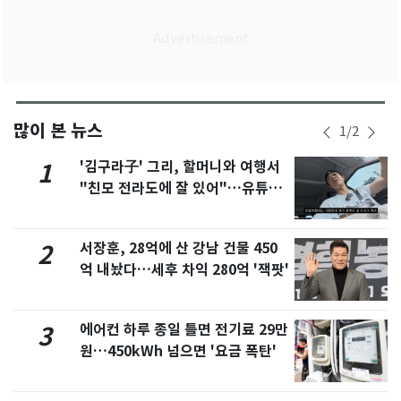
많이 본 뉴스
1
/
2
'김구라子' 그리, 할머니와 여행서
1
"친모 전라도에 잘 있어"…유튜브
서 언급
서장훈, 28억에 산 강남 건물 450
2
억 내놨다…세후 차익 280억 '잭팟'
에어컨 하루 종일 틀면 전기료 29만
3
원…450kWh 넘으면 '요금 폭탄'