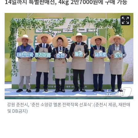
14일까지 특별판매전, 4kg 2만7000원에 구매 가능
강원 춘천시, '춘천 소양강 멜론 전략작목 선포식'.(춘천시 제공, 재판매
및 DB금지)