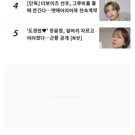
[단독] 더보이즈 선우, 그루비룸 품
4
에 안긴다…앳에어리어와 전속계약
'도경완♥' 장윤정, 앞머리 자르고
5
어려졌다…근황 공개 [N샷]