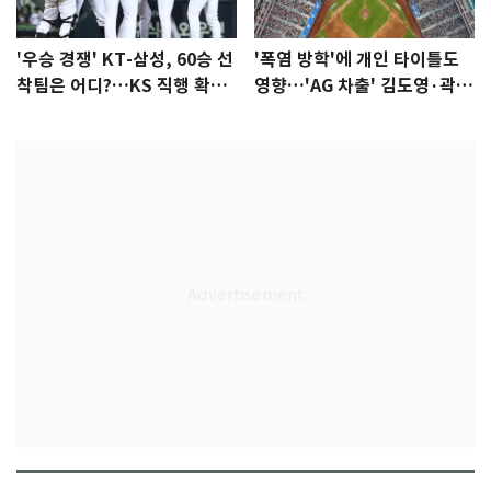
'우승 경쟁' KT-삼성, 60승 선
'폭염 방학'에 개인 타이틀도
착팀은 어디?…KS 직행 확률
영향…'AG 차출' 김도영·곽빈
77.8%
울상