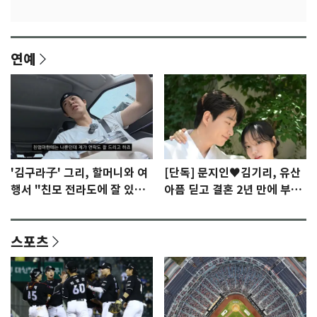
연예
'김구라子' 그리, 할머니와 여
[단독] 문지인♥김기리, 유산
행서 "친모 전라도에 잘 있
아픔 딛고 결혼 2년 만에 부모
어"…유튜브서 언급
됐다…7일 득남
스포츠