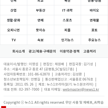
전국
외교
북한
금융·증권
산업
부동산
IT·과학
바이오
생활·문화
연예
스포츠
연재물
오피니언
핫이슈
피플
포토
TV
속보
인기뉴스
주요뉴스
회사소개
광고/제휴·구매문의
이용약관·정책
고충처리
대표이사/발행인 : 이영섭
|
편집인 : 채원배
|
편집국장 : 김기성
|
주소 : 서울시 종로구 종로 47 (공평동,SC빌딩17층)
|
사업자등록번호 : 101-86-62870
|
고충처리인 : 김성환
|
청소년보호책임자 : 안병길
|
통신판매업신고 : 서울종로 0676호
|
등록일 : 2011. 05. 26
|
제호 : 뉴스1코리아(읽기: 뉴스원코리아)
|
대표 전화 : 02-397-7000
|
대표 이메일 :
webmaster@news1.kr
Copyright ⓒ 뉴스1. All rights reserved. 무단 사용 및 재배포, AI학습
활용 금지.