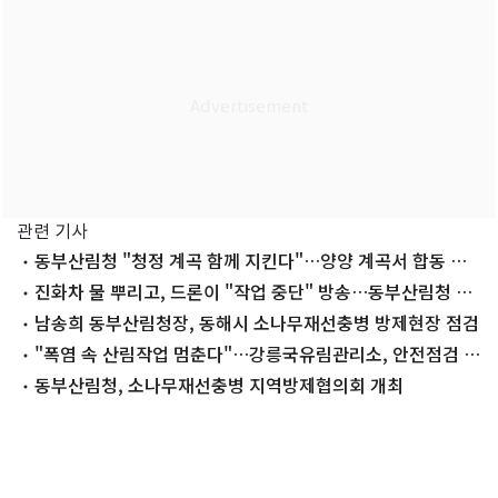
관련 기사
동부산림청 "청정 계곡 함께 지킨다"…양양 계곡서 합동 캠
페인
진화차 물 뿌리고, 드론이 "작업 중단" 방송…동부산림청 폭
염 대응 총력
남송희 동부산림청장, 동해시 소나무재선충병 방제현장 점검
"폭염 속 산림작업 멈춘다"…강릉국유림관리소, 안전점검 강
화
동부산림청, 소나무재선충병 지역방제협의회 개최