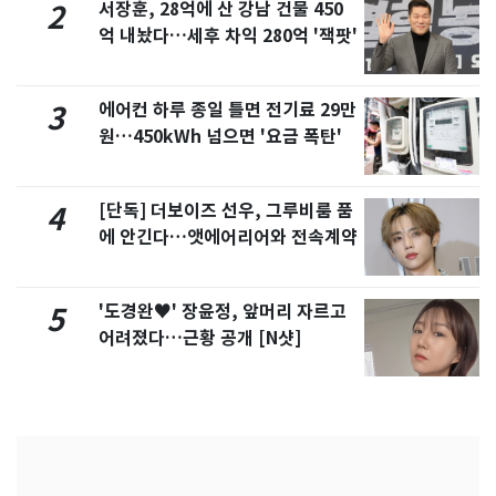
서장훈, 28억에 산 강남 건물 450
2
억 내놨다…세후 차익 280억 '잭팟'
에어컨 하루 종일 틀면 전기료 29만
3
원…450kWh 넘으면 '요금 폭탄'
[단독] 더보이즈 선우, 그루비룸 품
4
에 안긴다…앳에어리어와 전속계약
'도경완♥' 장윤정, 앞머리 자르고
5
어려졌다…근황 공개 [N샷]