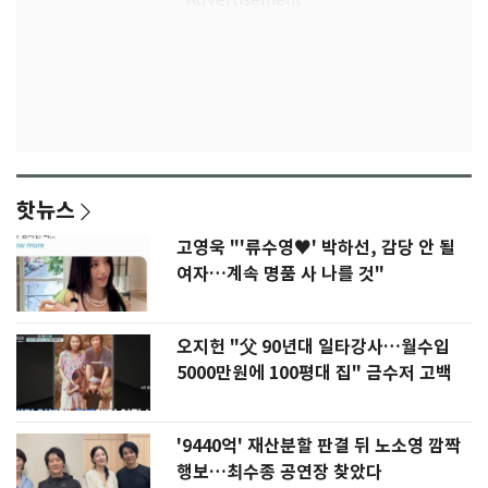
핫뉴스
고영욱 "'류수영♥' 박하선, 감당 안 될
여자…계속 명품 사 나를 것"
오지헌 "父 90년대 일타강사…월수입
5000만원에 100평대 집" 금수저 고백
'9440억' 재산분할 판결 뒤 노소영 깜짝
행보…최수종 공연장 찾았다