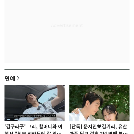
연예
'김구라子' 그리, 할머니와 여
[단독] 문지인♥김기리, 유산
행서 "친모 전라도에 잘 있
아픔 딛고 결혼 2년 만에 부모