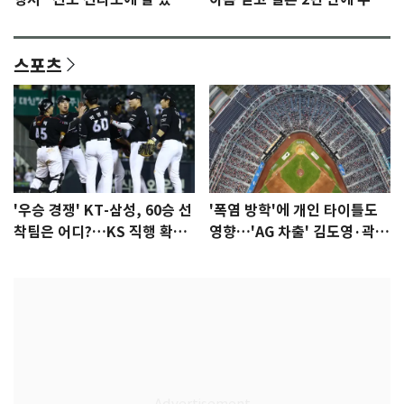
어"…유튜브서 언급
됐다…7일 득남
스포츠
'우승 경쟁' KT-삼성, 60승 선
'폭염 방학'에 개인 타이틀도
착팀은 어디?…KS 직행 확률
영향…'AG 차출' 김도영·곽빈
77.8%
울상