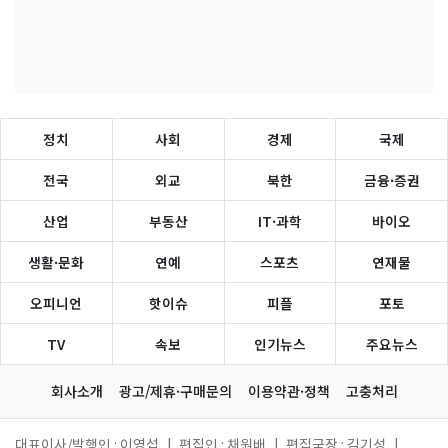
정치
사회
경제
국제
전국
외교
북한
금융·증권
산업
부동산
IT·과학
바이오
생활·문화
연예
스포츠
연재물
오피니언
핫이슈
피플
포토
TV
속보
인기뉴스
주요뉴스
회사소개
광고/제휴·구매문의
이용약관·정책
고충처리
대표이사/발행인 : 이영섭
|
편집인 : 채원배
|
편집국장 : 김기성
|