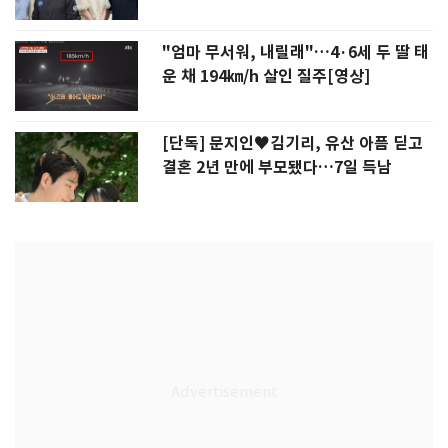
"엄마 무서워, 내릴래"…4·6세 두 딸 태
운 채 194㎞/h 살인 질주[영상]
[단독] 문지인♥김기리, 유산 아픔 딛고
결혼 2년 만에 부모됐다…7일 득남