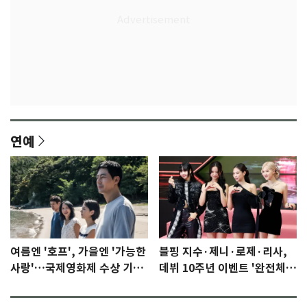
연예
여름엔 '호프', 가을엔 '가능한
블핑 지수·제니·로제·리사,
사랑'…국제영화제 수상 기대
데뷔 10주년 이벤트 '완전체'
감 [N이슈]
참석 확정…기대감 UP