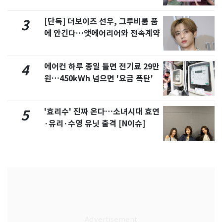
제
[단독] 더보이즈 선우, 그루비룸 품
3
에 안긴다…앳에어리어와 전속계약
에어컨 하루 종일 틀면 전기료 29만
4
원…450kWh 넘으면 '요금 폭탄'
'효리수' 진짜 온다…소녀시대 효연
5
·유리·수영 유닛 출격 [N이슈]