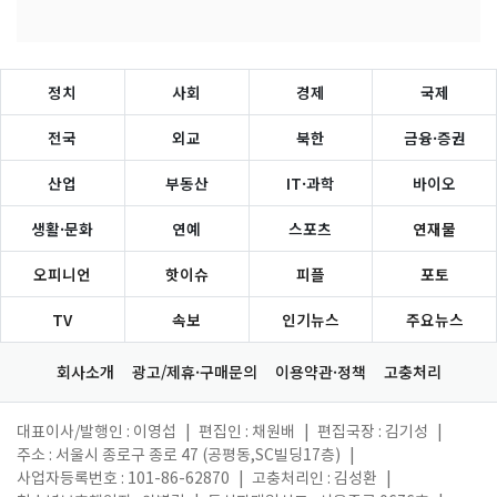
정치
사회
경제
국제
전국
외교
북한
금융·증권
산업
부동산
IT·과학
바이오
생활·문화
연예
스포츠
연재물
오피니언
핫이슈
피플
포토
TV
속보
인기뉴스
주요뉴스
회사소개
광고/제휴·구매문의
이용약관·정책
고충처리
대표이사/발행인 : 이영섭
|
편집인 : 채원배
|
편집국장 : 김기성
|
주소 : 서울시 종로구 종로 47 (공평동,SC빌딩17층)
|
사업자등록번호 : 101-86-62870
|
고충처리인 : 김성환
|