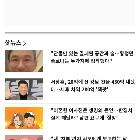
핫뉴스
"단둘만 있는 밀폐된 공간과 술…황정민
폭로녀는 두가지에 집착했다"
서장훈, 28억에 산 강남 건물 450억 내놨
다…세후 차익 280억 '잭팟'
"이혼한 여사친은 생명의 은인…한집서
살게 해달라" 남편 요구에 '절망'
"내 '치부'까지 시모에게 보고하는 남