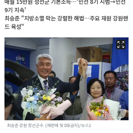
매월 15만원 정선군 기본소득…'민선 8기 시범→민선
9기 지속'
최승준 "지방소멸 막는 강렬한 해법…주요 재원 강원랜
드 육성"
최승준 강원 정선군수. (재판매 및 DB금지)/뉴스1