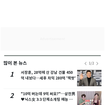
많이 본 뉴스
1
/
2
서장훈, 28억에 산 강남 건물 450
1
억 내놨다…세후 차익 280억 '잭팟'
"10억 버는데 9억 써요?"…삼전男
2
♥닉스女 3:3 단체소개팅 예능 화