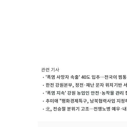
관련 기사
'폭염 사망자 속출' 40도 입추…전국이 찜통
한전 강원본부, 정전·재난 문자 위치기반 
'폭염 지속' 강원 농업인 안전·농작물 관리 
추미애 "평화경제특구, 남북협력사업 지정
北, 전승절 분위기 고조…전쟁노병 예우·내