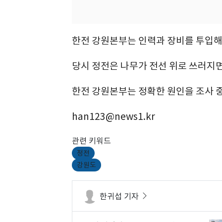
한전 강원본부는 인력과 장비를 투입해
당시 정전은 나무가 전선 위로 쓰러지
한전 강원본부는 정확한 원인을 조사 
han123@news1.kr
관련 키워드
정전
강원도
한귀섭 기자