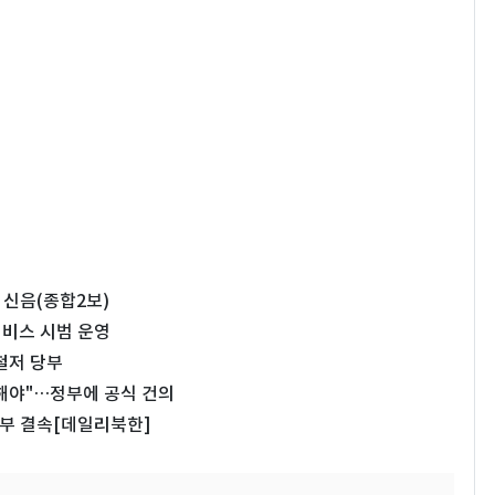
 신음(종합2보)
서비스 시범 운영
철저 당부
해야"…정부에 공식 건의
부 결속[데일리북한]