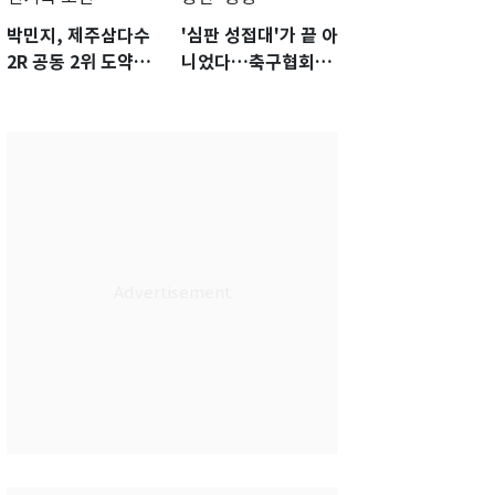
박민지, 제주삼다수
'심판 성접대'가 끝 아
2R 공동 2위 도약…
니었다…축구협회장
통산 최다 21승 신기
출장에 부인 3회 동반
록 도전
'펑펑'