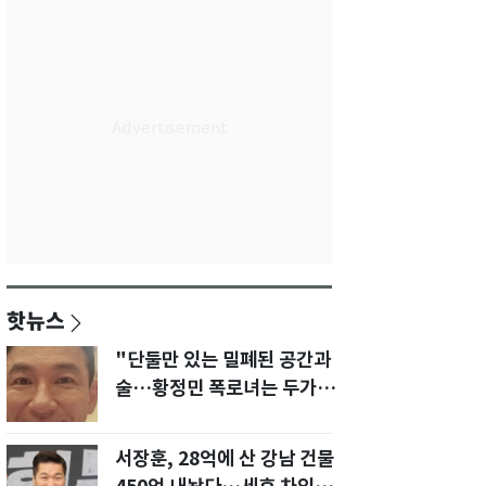
핫뉴스
"단둘만 있는 밀폐된 공간과
술…황정민 폭로녀는 두가지
에 집착했다"
서장훈, 28억에 산 강남 건물