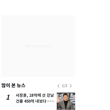
서울
29
℃
부산
28
℃
대구
28
℃
인천
30
℃
광주
27
℃
대전
26
℃
울산
27
℃
강릉
26
℃
제주
28
℃
많이 본 뉴스
1
/
2
서장훈, 28억에 산 강남
13호 태풍 '
1
6
건물 450억 내놨다…세
키나와·가고
후 차익 280억 '잭팟'
근…26만명