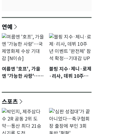
연예
여름엔 '호프', 가을
블핑 지수·제니·로제
엔 '가능한 사랑'…국
·리사, 데뷔 10주년
제영화제 수상 기대
이벤트 '완전체' 참석
감 [N이슈]
확정…기대감 UP
스포츠