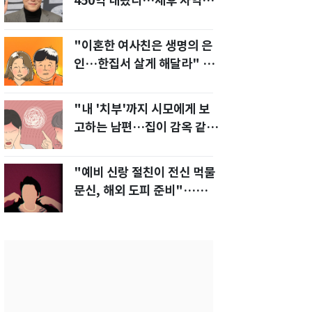
450억 내놨다…세후 차익
280억 '잭팟'
"이혼한 여사친은 생명의 은
인…한집서 살게 해달라" 남
편 요구에 '절망'
"내 '치부'까지 시모에게 보
고하는 남편…집이 감옥 같
다" 아내 고통
"예비 신랑 절친이 전신 먹물
문신, 해외 도피 준비"…예비
신부 '혼란'