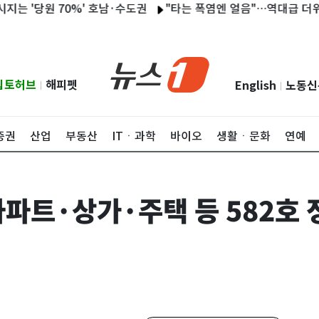
'당원 70%' 호남·수도권
"타는 폭염엔 얼음"…역대급 더위에 얼
립토허브
해피펫
English
노동신
|
|
증권
산업
부동산
ITㆍ과학
바이오
생활ㆍ문화
연예
아파트·상가·주택 등 582호