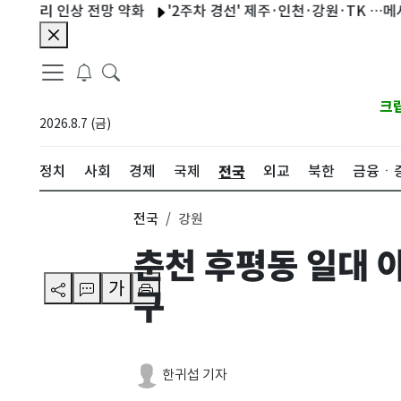
금리 인상 전망 약화
'2주차 경선' 제주·인천·강원·TK …메시지는 
크
2026.8.7 (금)
전국
정치
사회
경제
국제
외교
북한
금융ㆍ
전국
강원
춘천 후평동 일대 
가
구
한귀섭 기자