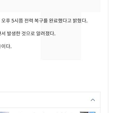
"캐리비안 베이 여자 탈
7
의실에 남자가 있어
요"…경찰 수사
 오후 5시쯤 전력 복구를 완료했다고 밝혔다.
[단독]중수청 가는 검찰
8
면서 발생한 것으로 알려졌다.
수사관 경력 합산 추
진…법무사·집행관 '혜
중이다.
택' 유지
전남광주 화정역 인근서
9
교통사고로 40대 심정
지…6명 부상
축구협회, 외국인 심판
10
들 10여명 대상 '성 접
대' 의혹…월드컵·올림
픽 예선 등