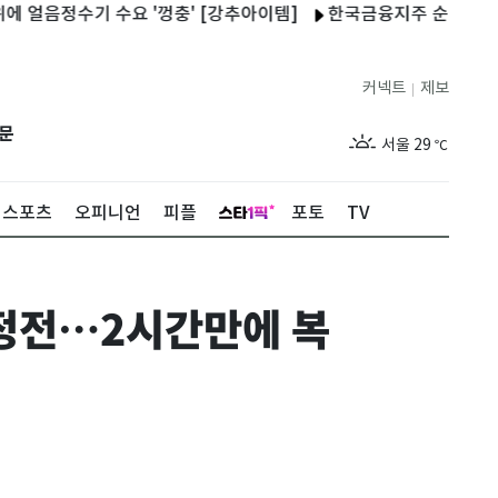
음정수기 수요 '껑충' [강추아이템]
한국금융지주 순익 1조 육박
커넥트
제보
|
제주
28
℃
문
서울
29
℃
부산
28
℃
스포츠
오피니언
피플
포토
TV
대구
28
℃
인천
30
℃
 정전…2시간만에 복
광주
27
℃
대전
26
℃
울산
27
℃
강릉
26
℃
제주
28
℃