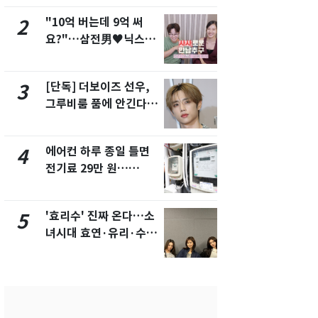
"10억 버는데 9억 써
"캐리비안 
2
7
요?"…삼전男♥닉스女
의실에 남자
3:3 단체소개팅 예능 화
요"…경찰 
제
[단독] 더보이즈 선우,
[단독]중수
3
8
그루비룸 품에 안긴다…
수사관 경력
앳에어리어와 전속계약
진…법무사·
택' 유지
에어컨 하루 종일 틀면
전남광주 화
4
9
전기료 29만 원…
교통사고로 
450kWh 넘으면 '요금
지…6명 부
폭탄'
'효리수' 진짜 온다…소
축구협회, 
5
10
녀시대 효연·유리·수영
들 10여명 대
유닛 출격 [N이슈]
대' 의혹…
픽 예선 등