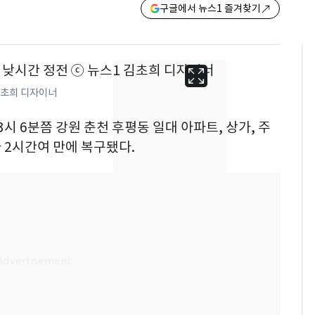
구글에서 뉴스1 즐겨찾기
 김초희 디자이너
 3시 6분쯤 강원 춘천 후평동 일대 아파트, 상가, 주
 2시간여 만에 복구됐다.
13호 태풍 '돌핀' 日오
6
키나와·가고시마현 접
근…26만명 대피령