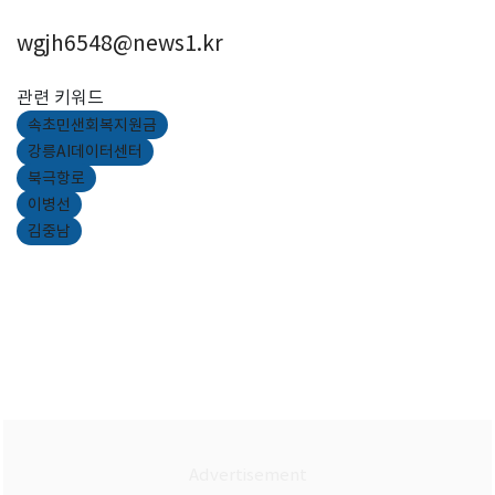
wgjh6548@news1.kr
관련 키워드
속초민샌회복지원금
강릉AI데이터센터
북극항로
이병선
김중남