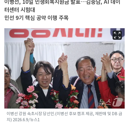
이병선, 10일 민생회복지원금 발표…김중남, AI 데이
터센터 시험대
민선 9기 핵심 공약 이행 주목
이병선 강원 속초시장 당선인.(이병선 후보 캠프 제공, 재판매 및 DB 금
지) 2026.6.9/뉴스1