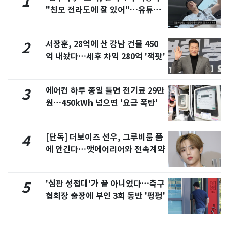
1
"친모 전라도에 잘 있어"…유튜브
서 언급
서장훈, 28억에 산 강남 건물 450
2
억 내놨다…세후 차익 280억 '잭팟'
에어컨 하루 종일 틀면 전기료 29만
3
원…450kWh 넘으면 '요금 폭탄'
[단독] 더보이즈 선우, 그루비룸 품
4
에 안긴다…앳에어리어와 전속계약
'심판 성접대'가 끝 아니었다…축구
5
협회장 출장에 부인 3회 동반 '펑펑'