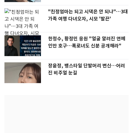
"친정엄마는 되고 시댁은 안 되냐"…3대
가족 여행 다녀오자, 시모 '발끈'
한정수, 황정민 응원 "얼굴 알려진 연예
인만 호구…폭로녀도 신분 공개해라"
장윤정, 뱅스타일 단발머리 변신…어려
진 비주얼 눈길