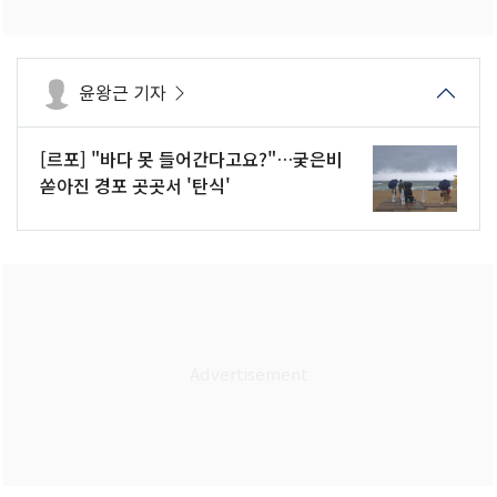
윤왕근 기자
[르포] "바다 못 들어간다고요?"…궂은비
쏟아진 경포 곳곳서 '탄식'