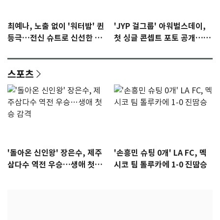
최예나, 노출 없이 '워터밤' 퀸
'JYP 걸그룹' 아워벌스데이,
등극…전신 슈트로 신선한 충
첫 싱글 콘셉트 포토 공개…청
격 [N샷]
량·키치
스포츠
'돌아온 신인왕' 장은수, 제주
'손흥민 슈팅 0개' LA FC, 멕
삼다수 역전 우승…생애 첫승
시코 팀 톨루카에 1-0 진땀승
감격