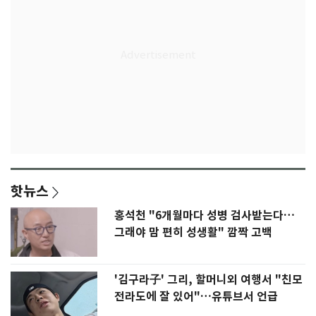
핫뉴스
홍석천 "6개월마다 성병 검사받는다…
그래야 맘 편히 성생활" 깜짝 고백
'김구라子' 그리, 할머니외 여행서 "친모
전라도에 잘 있어"…유튜브서 언급