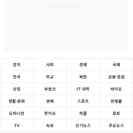
정치
사회
경제
국제
전국
외교
북한
금융·증권
산업
부동산
IT·과학
바이오
생활·문화
연예
스포츠
연재물
오피니언
핫이슈
피플
포토
TV
속보
인기뉴스
주요뉴스