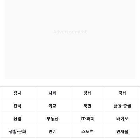
정치
사회
경제
국제
전국
외교
북한
금융·증권
산업
부동산
IT·과학
바이오
생활·문화
연예
스포츠
연재물