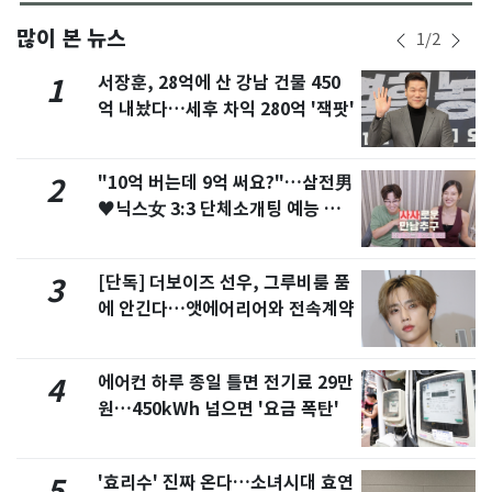
많이 본 뉴스
1
/
2
서장훈, 28억에 산 강남 건물 450
1
억 내놨다…세후 차익 280억 '잭팟'
"10억 버는데 9억 써요?"…삼전男
2
♥닉스女 3:3 단체소개팅 예능 화
제
[단독] 더보이즈 선우, 그루비룸 품
3
에 안긴다…앳에어리어와 전속계약
에어컨 하루 종일 틀면 전기료 29만
4
원…450kWh 넘으면 '요금 폭탄'
'효리수' 진짜 온다…소녀시대 효연
5