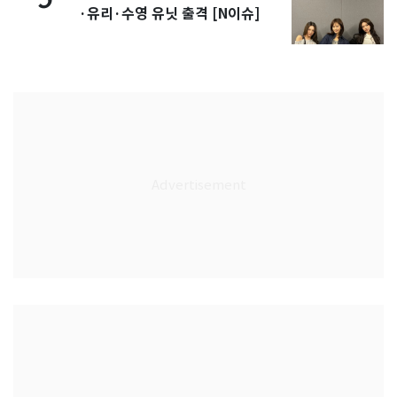
·유리·수영 유닛 출격 [N이슈]