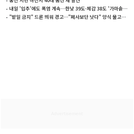
'찜통' 신음(종합)
홍천 서면 하천서 40대 숨진 채 발견
내일 '입추'에도 폭염 계속…한낮 39도·체감 38도 '가마솥더
위'
"밭일 금지" 드론 띄워 경고…"폐사보단 낫다" 양식 물고기
방류(종합)