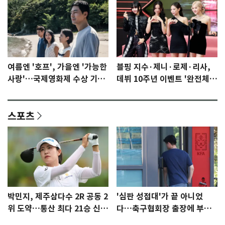
여름엔 '호프', 가을엔 '가능한
블핑 지수·제니·로제·리사,
사랑'…국제영화제 수상 기대
데뷔 10주년 이벤트 '완전체'
감 [N이슈]
참석 확정…기대감 UP
스포츠
박민지, 제주삼다수 2R 공동 2
'심판 성접대'가 끝 아니었
위 도약…통산 최다 21승 신기
다…축구협회장 출장에 부인
록 도전
3회 동반 '펑펑'