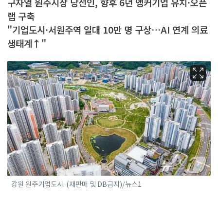
구자열 원주시장 당선인, 향후 6년 앵커기업 유치·오픈
랩 구축
"기업도시·서원주역 일대 10만 명 구상…AI 연계 의료
생태계↑"
강원 원주기업도시. (재판매 및 DB금지)/뉴스1