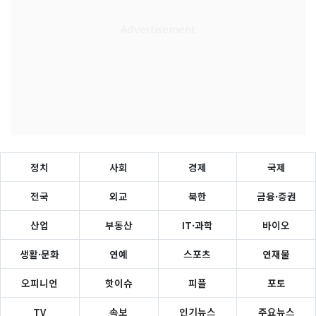
정치
사회
경제
국제
전국
외교
북한
금융·증권
산업
부동산
IT·과학
바이오
생활·문화
연예
스포츠
연재물
오피니언
핫이슈
피플
포토
TV
속보
인기뉴스
주요뉴스