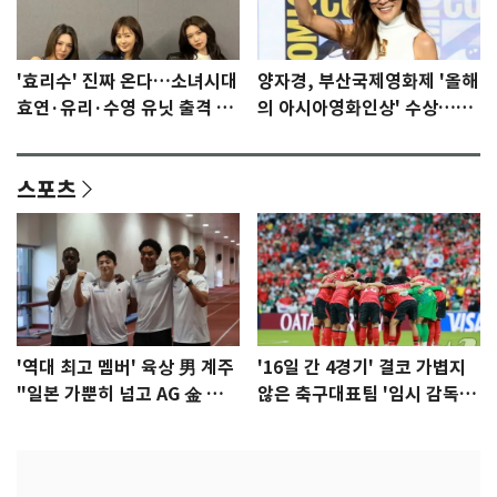
'효리수' 진짜 온다…소녀시대
양자경, 부산국제영화제 '올해
효연·유리·수영 유닛 출격 [N
의 아시아영화인상' 수상…15
이슈]
년만에 부산 온다
스포츠
'역대 최고 멤버' 육상 男 계주
'16일 간 4경기' 결코 가볍지
"일본 가뿐히 넘고 AG 金 따겠
않은 축구대표팀 '임시 감독'
다"
무게