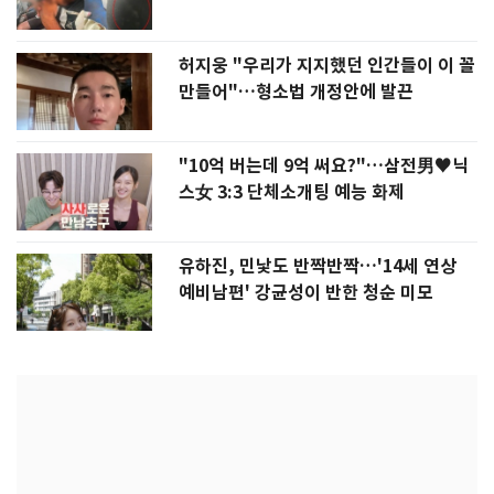
허지웅 "우리가 지지했던 인간들이 이 꼴
만들어"…형소법 개정안에 발끈
"10억 버는데 9억 써요?"…삼전男♥닉
스女 3:3 단체소개팅 예능 화제
유하진, 민낯도 반짝반짝…'14세 연상
예비남편' 강균성이 반한 청순 미모