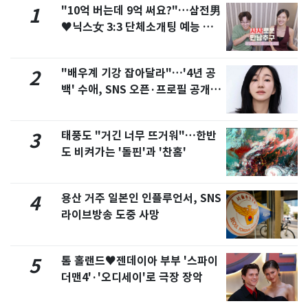
"10억 버는데 9억 써요?"…삼전男
1
♥닉스女 3:3 단체소개팅 예능 화
제
"배우계 기강 잡아달라"…'4년 공
2
백' 수애, SNS 오픈·프로필 공개
화제
태풍도 "거긴 너무 뜨거워"…한반
3
도 비켜가는 '돌핀'과 '찬홈'
용산 거주 일본인 인플루언서, SNS
4
라이브방송 도중 사망
톰 홀랜드♥젠데이아 부부 '스파이
5
더맨4'·'오디세이'로 극장 장악