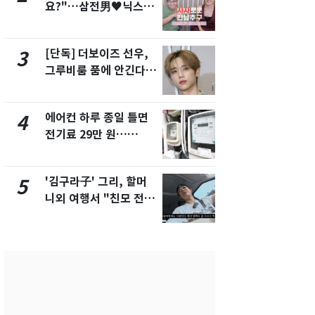
요?"…삼전男♥닉스女
속…전국 곳곳
3:3 단체소개팅 예능 화
날씨]
제
[단독] 더보이즈 선우,
[단독] 경찰,
3
8
그루비룸 품에 안긴다…
제작사 회장
앳에어리어와 전속계약
시장법 위반
에어컨 하루 종일 틀면
[단독]중수
4
9
전기료 29만 원…
수사관 경력
450kWh 넘으면 '요금
진…법무사·
폭탄'
택' 유지
'김구라子' 그리, 할머
전남광주 화
5
10
니외 여행서 "친모 전라
교통사고로 
도에 잘 있어"…유튜브
지…6명 부
서 언급