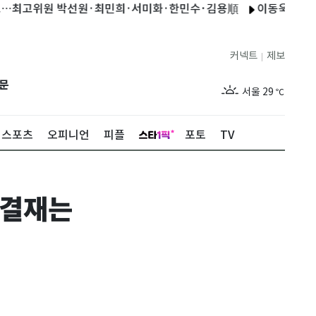
원 박선원·최민희·서미화·한민수·김용順
이동욱, 태국에서 전한
커넥트
제보
|
제주
29
℃
문
서울
29
℃
부산
29
℃
스포츠
오피니언
피플
포토
TV
대구
28
℃
인천
29
℃
 결재는
광주
29
℃
대전
28
℃
울산
28
℃
강릉
21
℃
제주
29
℃