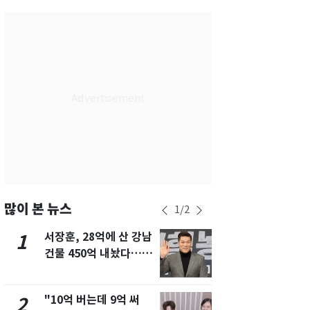
서울
29
℃
부산
29
℃
대구
28
℃
인천
29
℃
광주
29
℃
대전
28
℃
울산
28
℃
강릉
21
℃
많이 본 뉴스
1
/
2
제주
29
℃
서장훈, 28억에 산 강남
13호 태풍 '
1
6
건물 450억 내놨다…세
키나와·가고
후 차익 280억 '잭팟'
근…26만명
"10억 버는데 9억 써
낮 최고 37
2
7