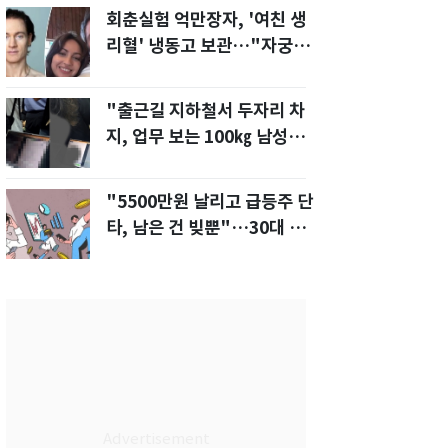
회춘실험 억만장자, '여친 생
리혈' 냉동고 보관…"자궁 내
부 궁금해"
"출근길 지하철서 두자리 차
지, 업무 보는 100㎏ 남성…
부딪히면 신경질"
"5500만원 날리고 급등주 단
타, 남은 건 빚뿐"…30대 여
성 파혼 위기