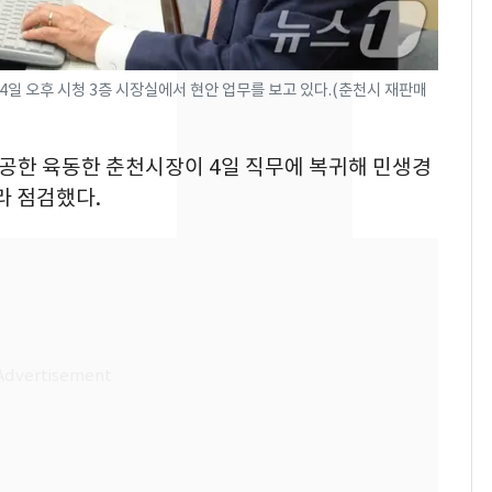
속…전국 곳곳 비 [오늘
날씨]
[단독] 경찰, '김부장'
8
4일 오후 시청 3층 시장실에서 현안 업무를 보고 있다.(춘천시 재판매
제작사 회장 수사…자본
시장법 위반 의혹
 성공한 육동한 춘천시장이 4일 직무에 복귀해 민생경
[단독]중수청 가는 검찰
9
라 점검했다.
수사관 경력 합산 추
진…법무사·집행관 '혜
택' 유지
전남광주 화정역 인근서
10
교통사고로 40대 심정
지…6명 부상