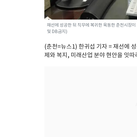
재선에 성공한 뒤 직무에 복귀한 육동한 춘천시장이 
및 DB금지)
(춘천=뉴스1) 한귀섭 기자 = 재선에
제와 복지, 미래산업 분야 현안을 잇따