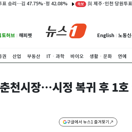
與 제주·인천 당원투표…최고위
 47.75%·정 42.08%
속보
립토허브
해피펫
English
노동신
|
|
증권
산업
부동산
ITㆍ과학
바이오
생활ㆍ문화
연예
한 춘천시장…시정 복귀 후 1호
구글에서 뉴스1 즐겨찾기