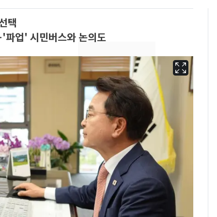
 선택
…'파업' 시민버스와 논의도
13호 태풍 '돌핀' 日오
6
키나와·가고시마현 접
근…26만명 대피령
낮 최고 37도 폭염 계
7