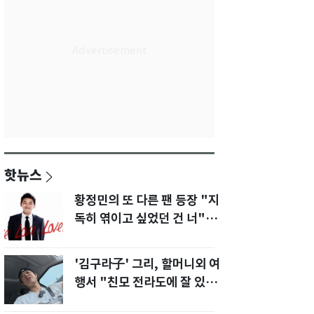
핫뉴스
황정민의 또 다른 팬 등장 "지
독히 엮이고 싶었던 건 너" 폭
로녀 직격
'김구라子' 그리, 할머니외 여
행서 "친모 전라도에 잘 있
어"…유튜브서 언급