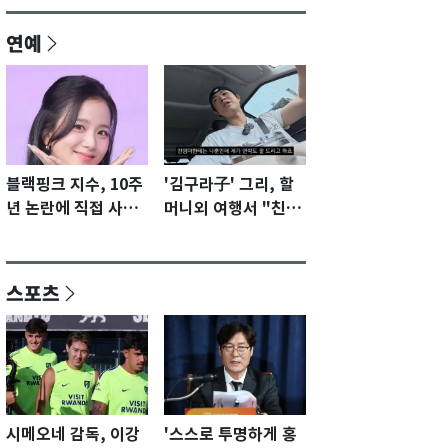
연예
블랙핑크 지수, 10주
'김구라子' 그리, 할
년 논란에 직접 사과
머니외 여행서 "친모
"큰 섭섭함 안겨 미
전라도에 잘 있어"…
안"
유튜브서 언급
스포츠
시메오네 감독, 이강
'스스로 투명하게 홍