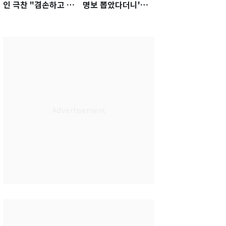
인 극찬 "겸손하고 노
명보 뽑았다더니'…2
력하는 선수…좋은
년 만에 말 바꾼 이임
첫인상"
생