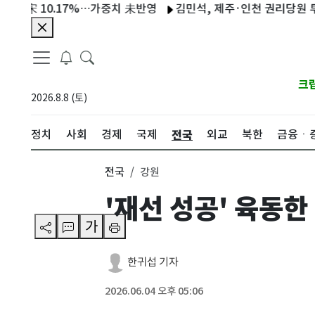
 10.17%…가중치 未반영
김민석, 제주·인천 권리당원 투표 승리…김
크
2026.8.8 (토)
전국
정치
사회
경제
국제
외교
북한
금융ㆍ
전국
강원
'재선 성공' 육동
가
한귀섭 기자
2026.06.04 오후 05:06