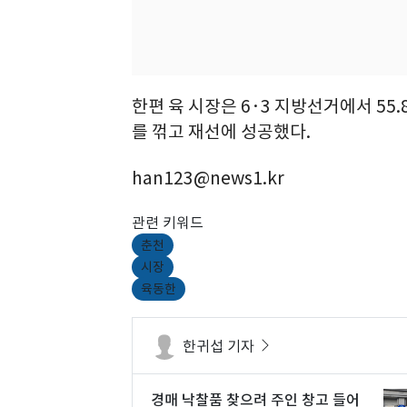
한편 육 시장은 6·3 지방선거에서 55
를 꺾고 재선에 성공했다.
han123@news1.kr
관련 키워드
춘천
시장
육동한
한귀섭 기자
경매 낙찰품 찾으려 주인 창고 들어