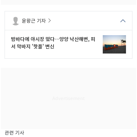
윤왕근 기자
밤바다에 야시장 떴다…양양 낙산해변, 피
서 막바지 '핫플' 변신
관련 기사