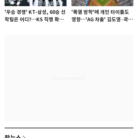
'우승 경쟁' KT-삼성, 60승 선
'폭염 방학'에 개인 타이틀도
착팀은 어디?…KS 직행 확률
영향…'AG 차출' 김도영·곽빈
77.8%
울상
핫뉴스