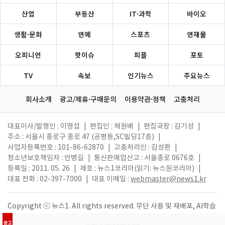
산업
부동산
IT·과학
바이오
생활·문화
연예
스포츠
연재물
오피니언
핫이슈
피플
포토
TV
속보
인기뉴스
주요뉴스
회사소개
광고/제휴·구매문의
이용약관·정책
고충처리
대표이사/발행인 : 이영섭
|
편집인 : 채원배
|
편집국장 : 김기성
|
주소 : 서울시 종로구 종로 47 (공평동,SC빌딩17층)
|
사업자등록번호 : 101-86-62870
|
고충처리인 : 김성환
|
청소년보호책임자 : 안병길
|
통신판매업신고 : 서울종로 0676호
|
등록일 : 2011. 05. 26
|
제호 : 뉴스1코리아(읽기: 뉴스원코리아)
|
대표 전화 : 02-397-7000
|
대표 이메일 :
webmaster@news1.kr
Copyright ⓒ 뉴스1. All rights reserved. 무단 사용 및 재배포, AI학습
활용 금지.
광고