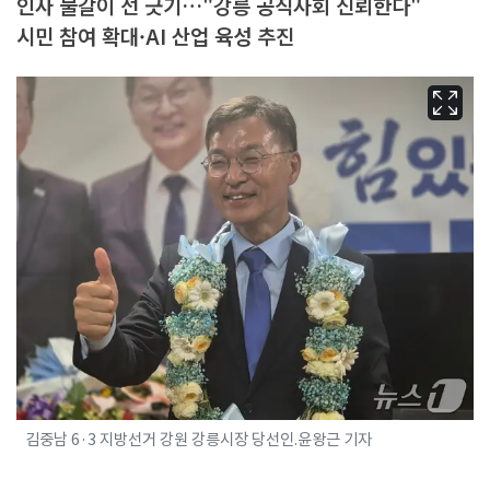
인사 물갈이 선 긋기…"강릉 공직사회 신뢰한다"
시민 참여 확대·AI 산업 육성 추진
김중남 6·3 지방선거 강원 강릉시장 당선인.윤왕근 기자