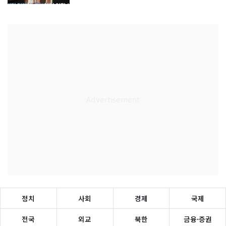
정치
사회
경제
국제
전국
외교
북한
금융·증권