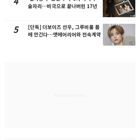
4
술자리…비극으로 끝나버린 17년
[단독] 더보이즈 선우, 그루비룸 품
5
에 안긴다…앳에어리어와 전속계약