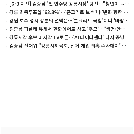
[6·3 지선] 김중남 '첫 민주당 강릉시장' 당선…"청년이 돌아
오는 도시로"
강릉 최종투표율 '63.3%'…'콘크리트 보수'냐 '변화 향한 열
망'이냐(종합)
강원 보수 성지 강릉의 선택은…'콘크리트 국힘'이냐 '바람
탄 민주당'이냐
김중남 피날레 유세서 한화에어로 사고 '추모'…"생명·안전
지키겠다"
강릉시장 후보 마지막 TV토론…'AI 데이터센터' 다시 공방
김중남 선대위 "강릉시체육회, 선거 개입 의혹 수사해야"…
국수본 고발