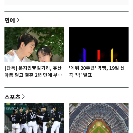
연예
[단독] 문지인♥김기리, 유산
'데뷔 20주년' 빅뱅, 19일 신
아픔 딛고 결혼 2년 만에 부모
곡 '빅' 발표
됐다…7일 득남
스포츠