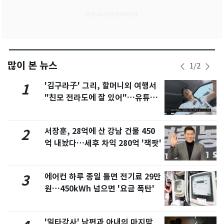
많이 본 뉴스
1
/
2
'김구라子' 그리, 할머니외 여행서
1
"친모 전라도에 잘 있어"…유튜브
서 언급
서장훈, 28억에 산 강남 건물 450
2
억 내놨다…세후 차익 280억 '잭팟'
에어컨 하루 종일 틀면 전기료 29만
3
원…450kWh 넘으면 '요금 폭탄'
'일타강사' 남편과 아내의 마지막