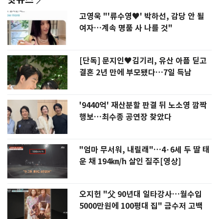
고영욱 "'류수영♥' 박하선, 감당 안 될
여자…계속 명품 사 나를 것"
[단독] 문지인♥김기리, 유산 아픔 딛고
결혼 2년 만에 부모됐다…7일 득남
'9440억' 재산분할 판결 뒤 노소영 깜짝
행보…최수종 공연장 찾았다
"엄마 무서워, 내릴래"…4·6세 두 딸 태
운 채 194㎞/h 살인 질주[영상]
오지헌 "父 90년대 일타강사…월수입
5000만원에 100평대 집" 금수저 고백