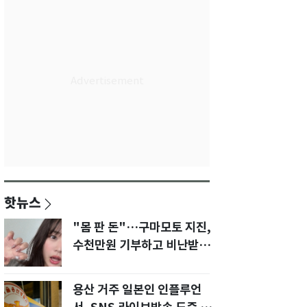
핫뉴스
"몸 판 돈"…구마모토 지진,
수천만원 기부하고 비난받은
성인물 배우
용산 거주 일본인 인플루언