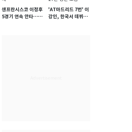
샌프란시스코 이정후
'AT마드리드 7번' 이
5경기 연속 안타…팀
강인, 한국서 데뷔전
은 텍사스에 0-6 완패
임박…맨시티전 27
인 명단 포함