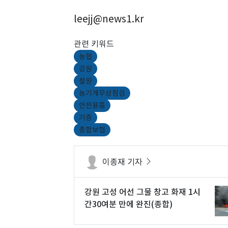
leejj@news1.kr
관련 키워드
농협
강원
철원
농기계무상점검
안전용품
기증
종합보험
이종재 기자
강원 고성 어선 그물 창고 화재 1시
간30여분 만에 완진(종합)