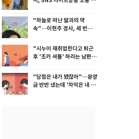
서, SNS 라이브방송 도중 사
망
"하늘로 떠난 딸과의 약
속"…이현주 경사, 세 번째
모발 기부
"시누이 재취업한다고 퇴근
후 '조카 셔틀' 하라는 남편…
이게 맞나요?"
"당첨은 내가 됐잖아"…분양
금 반반 냈는데 '차익은 내 몫'
주장한 남편