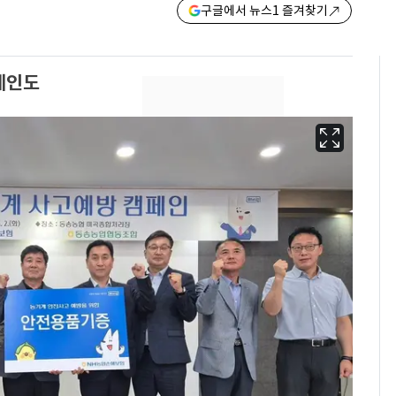
구글에서 뉴스1 즐겨찾기
페인도
경기 광주 아파트 화단
6
서 40대 女 숨진 채 발
견…시신 옆엔 '이불'