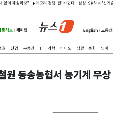
재원확보"
메모리 경쟁 '판' 바뀐다…삼성·SK하닉 '신기술'에 이
립토허브
해피펫
English
노동신
|
|
증권
산업
부동산
ITㆍ과학
바이오
생활ㆍ문화
연예
철원 동송농협서 농기계 무상