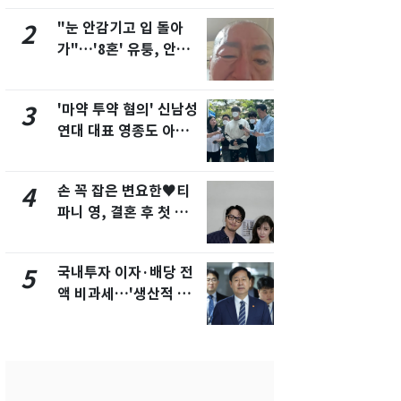
"눈 안감기고 입 돌아
"사실상 부
2
7
가"…'8혼' 유퉁, 안면
추미애 경기지
마비 근황 유튜브서 공
비상 상황' 
개
'마약 투약 혐의' 신남성
용산 거주 
3
8
연대 대표 영종도 아파
루언서, SN
트서 숨진 채 발견
송 도중 사망
손 꼭 잡은 변요한♥티
삼성전자·S
4
9
파니 영, 결혼 후 첫 부
"주주 환원 
부동반 데이트 '화제'
확대할 것" 
국내투자 이자·배당 전
시가 46억 
5
10
액 비과세…'생산적 금
세 2배…'
융 ISA' 신설
택·초고가'
합)