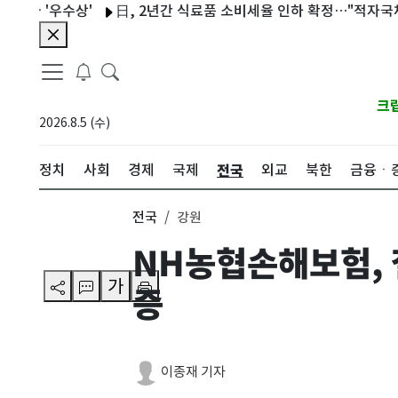
'우수상'
日, 2년간 식료품 소비세율 인하 확정…"적자국채 없이 
크
2026.8.5 (수)
전국
정치
사회
경제
국제
외교
북한
금융ㆍ
전국
강원
NH농협손해보험, 
가
증
이종재 기자