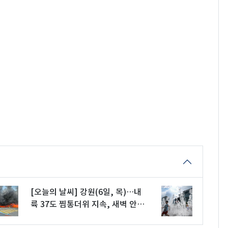
[오늘의 날씨] 강원(6일, 목)…내
륙 37도 찜통더위 지속, 새벽 안개
유의