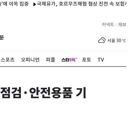
목 집중
국제유가, 호르무즈해협 협상 진전 속 보합세…브렌트유 7
커넥트
제보
|
제주
27
℃
문
서울
30
℃
부산
27
℃
스포츠
오피니언
피플
포토
TV
대구
30
℃
인천
32
℃
 점검·안전용품 기
광주
28
℃
대전
28
℃
울산
28
℃
강릉
27
℃
제주
27
℃