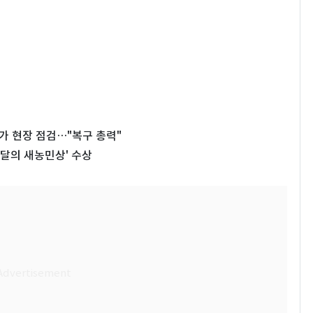
가 현장 점검…"복구 총력"
이달의 새농민상' 수상