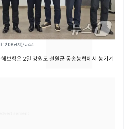
"사실상 부도 상태"…
7
추미애 경기지사, '재정
비상 상황' 선언
용산 거주 일본인 인플
8
루언서, SNS 라이브방
 및 DB금지)/뉴스1
송 도중 사망
협손해보험은 2일 강원도 철원군 동송농협에서 농기계
삼성전자·SK하이닉스
9
"주주 환원 의미 있게
확대할 것" 약속
시가 46억 넘으면 종부
10
세 2배…'비거주·다주
택·초고가' 정조준(종
합)