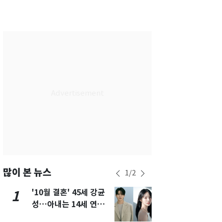
서울
30
℃
부산
27
℃
대구
30
℃
인천
32
℃
광주
28
℃
대전
28
℃
울산
28
℃
강릉
27
℃
제주
27
℃
많이 본 뉴스
1
/
2
'10월 결혼' 45세 강균
경기 광주 
1
6
성…아내는 14세 연하
서 40대 女 
배우 유하진(종합)
견…시신 옆엔