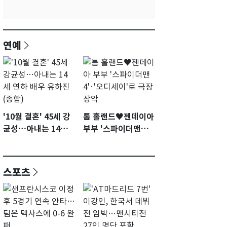
연예
'10월 결혼' 45세 강
톰 홀랜드♥젠데이아
균성…아내는 14세
부부 '스파이더맨
연하 배우 유하진(종
4'·'오디세이'로 극장
합)
장악
스포츠