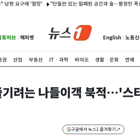
구에 '절망'
"단둘만 있는 밀폐된 공간과 술…황정민 폭로녀는 
립토허브
해피펫
English
노동신
|
|
증권
산업
부동산
ITㆍ과학
바이오
생활ㆍ문화
연예
즐기려는 나들이객 북적…'스
구글에서 뉴스1 즐겨찾기