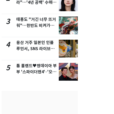
라"…'4년 공백' 수애,
돌파하나…한
SNS 오픈·프로필 공개
폭염[오늘날
화제
태풍도 "거긴 너무 뜨거
SK하이닉스
3
8
워"…한반도 비켜가는
켓 하한가…
'돌핀'과 '찬홈'
에 시초가 
용산 거주 일본인 인플
"캐리비안 
4
9
루언서, SNS 라이브방
의실에 남자
송 도중 사망
요"…경찰 
톰 홀랜드♥젠데이아 부
전남광주통
5
10
부 '스파이더맨4'·'오디
무부시장 후
세이'로 극장 장악
윤난실 지명