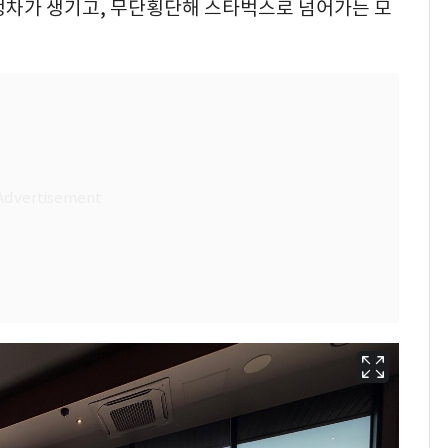
정차가 생기고, 무단횡단해 스타벅스로 넘어가는 모