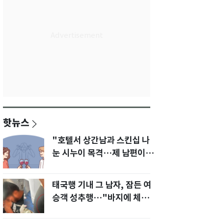
핫뉴스
"호텔서 상간남과 스킨십 나
눈 시누이 목격…제 남편이
입 다물라 하네요"
태국행 기내 그 남자, 잠든 여
승객 성추행…"바지에 체액
까지 묻었다"