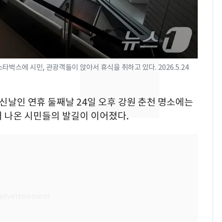
돌파하나…한낮 39도
폭염[오늘날씨]
SK하이닉스 또 프리마
8
켓 하한가…달랑 11주
에 시초가 소동
타벅스에 시민, 관광객들이 앉아서 휴식을 취하고 있다. 2026.5.24
"캐리비안 베이 여자 탈
9
의실에 남자가 있어
오신날인 연휴 둘째날 24일 오후 강원 춘천 명소에는
요"…경찰 수사
 나온 시민들의 발길이 이어졌다.
전남광주통합특별시 정
10
무부시장 후보 백승주·
윤난실 지명