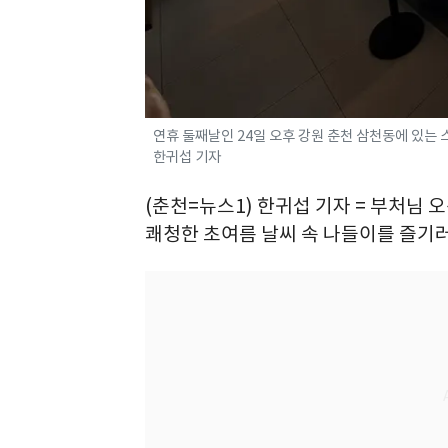
연휴 둘째날인 24일 오후 강원 춘천 삼천동에 있는 스
한귀섭 기자
(춘천=뉴스1) 한귀섭 기자 = 부처님 
쾌청한 초여름 날씨 속 나들이를 즐기러