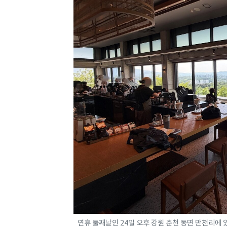
연휴 둘째날인 24일 오후 강원 춘천 동면 만천리에 있