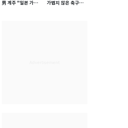
男 계주 "일본 가뿐히
가볍지 않은 축구대
넘고 AG 金 따겠다"
표팀 '임시 감독' 무게