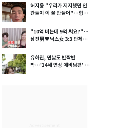
허지웅 "우리가 지지했던 인
간들이 이 꼴 만들어"…형소
법 개정안에 발끈
"10억 버는데 9억 써요?"…
삼전男♥닉스女 3:3 단체소
개팅 예능 화제
유하진, 민낯도 반짝반
짝…'14세 연상 예비남편' 강
균성이 반한 청순 미모