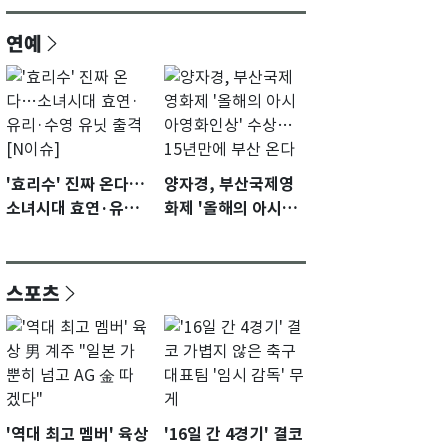
연예
'효리수' 진짜 온다…
양자경, 부산국제영
소녀시대 효연·유리·
화제 '올해의 아시아
수영 유닛 출격 [N이
영화인상' 수상…15
슈]
년만에 부산 온다
스포츠
'역대 최고 멤버' 육상
'16일 간 4경기' 결코