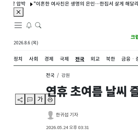
압박
"이혼한 여사친은 생명의 은인…한집서 살게 해달라" 남편 요
크
2026.8.6 (목)
전국
정치
사회
경제
국제
외교
북한
금융ㆍ
전국
강원
연휴 초여름 날씨 
가
한귀섭 기자
2026.05.24 오후 03:31