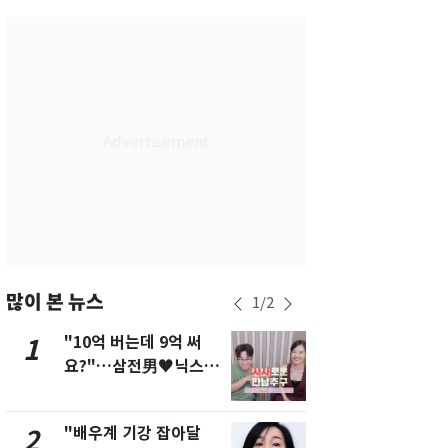
서울
28
℃
부산
26
℃
대구
26
℃
인천
27
℃
광주
26
℃
대전
26
℃
울산
24
℃
강릉
23
℃
많이 본 뉴스
1
/
2
제주
26
℃
"10억 버는데 9억 써
[단독]"이번
1
6
요?"…삼전男♥닉스女
현, 토스역
3:3 단체소개팅 예능 화
울 지하철에
제
새겼다
"배우계 기강 잡아달
펄펄 끓는 서
2
7