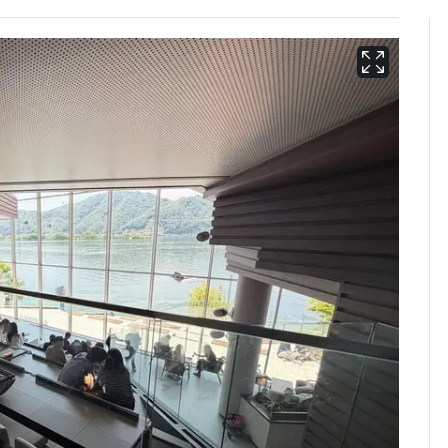
[단독]"이번 역은 신논
6
현, 토스역입니다"…서
울 지하철에 토스 이름
새겼다
펄펄 끓는 서울, 40도
7