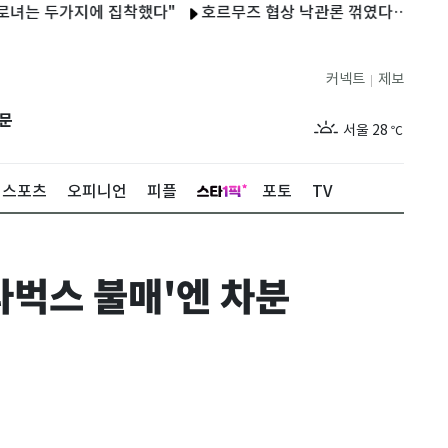
두가지에 집착했다"
호르무즈 협상 낙관론 꺾였다…이란 통항 제한
커넥트
제보
|
제주
26
℃
문
서울
28
℃
부산
26
℃
스포츠
오피니언
피플
포토
TV
대구
26
℃
인천
27
℃
타벅스 불매'엔 차분
광주
26
℃
대전
26
℃
울산
24
℃
강릉
23
℃
제주
26
℃