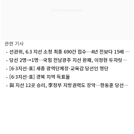
관련 기사
선관위, 6.3 지선 소청 최종 690건 접수…4년 전보다 15배 폭
증(종합)
당선 2명→1명…국힘 전남광주 지선 완패, 이정현 두자릿수
득표율
[6·3지선-표] 세종 광역단체장·교육감 당선인 명단
[6·3지선-표] 경북 지역 득표율
與 지선 12곳 승리, 李정부 지방권력도 장악…한동훈 당선,
조국 낙선