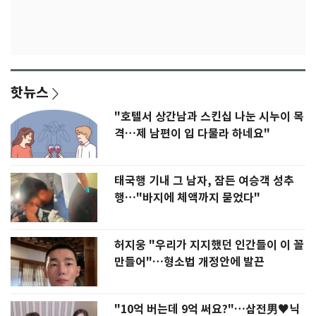
핫뉴스
"호텔서 상간남과 스킨십 나눈 시누이 목
격…제 남편이 입 다물라 하네요"
태국행 기내 그 남자, 잠든 여승객 성추
행…"바지에 체액까지 묻었다"
허지웅 "우리가 지지했던 인간들이 이 꼴
만들어"…형소법 개정안에 발끈
"10억 버는데 9억 써요?"…삼전男♥닉