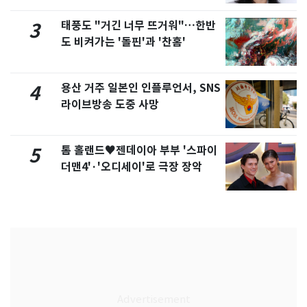
태풍도 "거긴 너무 뜨거워"…한반
3
도 비켜가는 '돌핀'과 '찬홈'
용산 거주 일본인 인플루언서, SNS
4
라이브방송 도중 사망
톰 홀랜드♥젠데이아 부부 '스파이
5
더맨4'·'오디세이'로 극장 장악