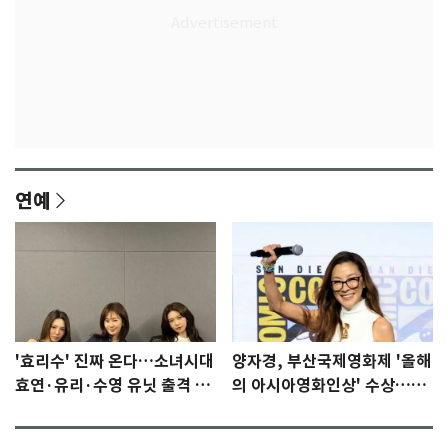
연예
'효리수' 진짜 온다…소녀시대
양자경, 부산국제영화제 '올해
효연·유리·수영 유닛 출격 [N
의 아시아영화인상' 수상…15
이슈]
년만에 부산 온다