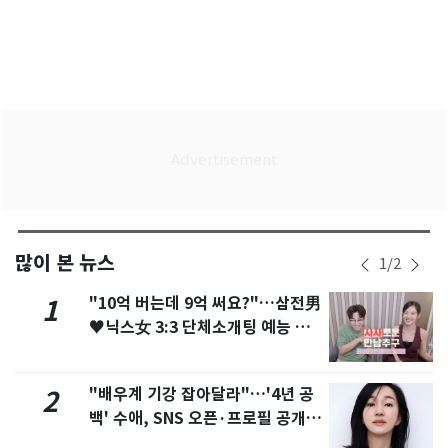
많이 본 뉴스
1
/
2
"10억 버는데 9억 써요?"…삼전男
1
♥닉스女 3:3 단체소개팅 예능 화
제
"배우계 기강 잡아달라"…'4년 공
2
백' 수애, SNS 오픈·프로필 공개
화제