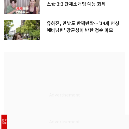
스女 3:3 단체소개팅 예능 화제
유하진, 민낯도 반짝반짝…'14세 연상
예비남편' 강균성이 반한 청순 미모
광고
삭제