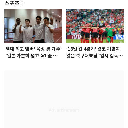
스포츠
'역대 최고 멤버' 육상 男 계주
'16일 간 4경기' 결코 가볍지
"일본 가뿐히 넘고 AG 金 따겠
않은 축구대표팀 '임시 감독'
다"
무게