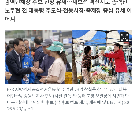
광역단체장 후보 현장 유세…재보선 격전지도 총력전
노무현 전 대통령 추도식·전통시장·축제장 중심 유세 이
어져
6·3 지방선거 공식선거운동 첫 주말인 23일 삼척을 찾은 우상호 더불
어민주당 강원도지사 후보(사진 왼쪽)와 동해 북평 오일장에 시민과 만
나는 김진태 국민의힘 후보.(각 후보 캠프 제공, 재판매 및 DB 금지) 20
26.5.23/뉴스1