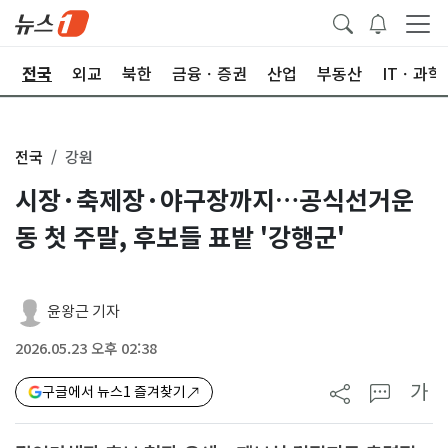
제
전국
외교
북한
금융ㆍ증권
산업
부동산
ITㆍ과학
전국
강원
시장·축제장·야구장까지…공식선거운
동 첫 주말, 후보들 표밭 '강행군'
윤왕근 기자
2026.05.23 오후 02:38
가
구글에서 뉴스1 즐겨찾기