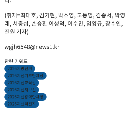
다.
(취재=최대호, 김기현, 박소영, 고동명, 김종서, 박영
래, 서충섭, 손승환 이성덕, 이수민, 임양규, 장수인,
전원 기자)
wgjh6548@news1.kr
관련 키워드
2026지방선거
2026지선기초단체장
2026지선교육감
2026지선재보선
2026지선광역단체장
2026지선격전지