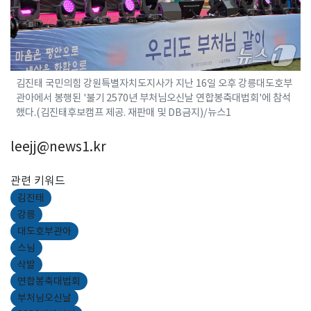
김진태 국민의힘 강원특별자치도지사가 지난 16일 오후 강릉대도호부
관아에서 봉행된 '불기 2570년 부처님오신날 연합봉축대법회'에 참석
했다.(김진태후보캠프 제공. 재판매 및 DB금지)/뉴스1
leejj@news1.kr
관련 키워드
김진태
강릉
대도호부관아
스님
삭발
연합봉축대법회
부처님오신날