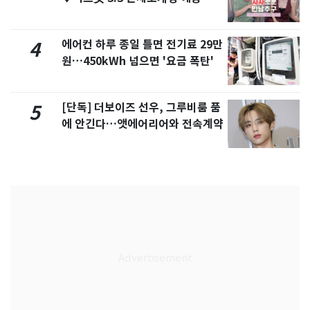
제
에어컨 하루 종일 틀면 전기료 29만
4
원…450kWh 넘으면 '요금 폭탄'
[단독] 더보이즈 선우, 그루비룸 품
5
에 안긴다…앳에어리어와 전속계약