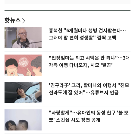
핫뉴스
홍석천 "6개월마다 성병 검사받는다…
그래야 맘 편히 성생활" 깜짝 고백
"친정엄마는 되고 시댁은 안 되냐"…3대
가족 여행 다녀오자, 시모 '발끈'
'김구라子' 그리, 할머니외 여행서 "친모
전라도에 잘 있어"…유튜브서 언급
"사랑할게"…유아인의 동성 친구 '볼 뽀
뽀' 스킨십 시도 장면 공개