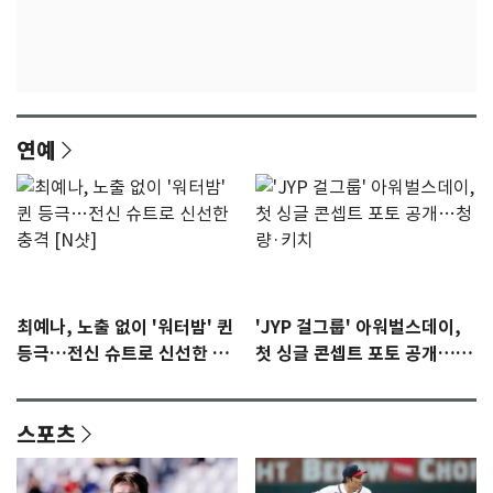
연예
최예나, 노출 없이 '워터밤' 퀸
'JYP 걸그룹' 아워벌스데이,
등극…전신 슈트로 신선한 충
첫 싱글 콘셉트 포토 공개…청
격 [N샷]
량·키치
스포츠