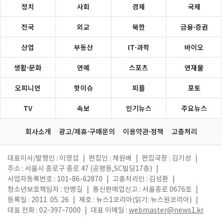
정치
사회
경제
국제
전국
외교
북한
금융·증권
산업
부동산
IT·과학
바이오
생활·문화
연예
스포츠
연재물
오피니언
핫이슈
피플
포토
TV
속보
인기뉴스
주요뉴스
회사소개
광고/제휴·구매문의
이용약관·정책
고충처리
대표이사/발행인 : 이영섭
|
편집인 : 채원배
|
편집국장 : 김기성
|
주소 : 서울시 종로구 종로 47 (공평동,SC빌딩17층)
|
사업자등록번호 : 101-86-62870
|
고충처리인 : 김성환
|
청소년보호책임자 : 안병길
|
통신판매업신고 : 서울종로 0676호
|
등록일 : 2011. 05. 26
|
제호 : 뉴스1코리아(읽기: 뉴스원코리아)
|
대표 전화 : 02-397-7000
|
대표 이메일 :
webmaster@news1.kr