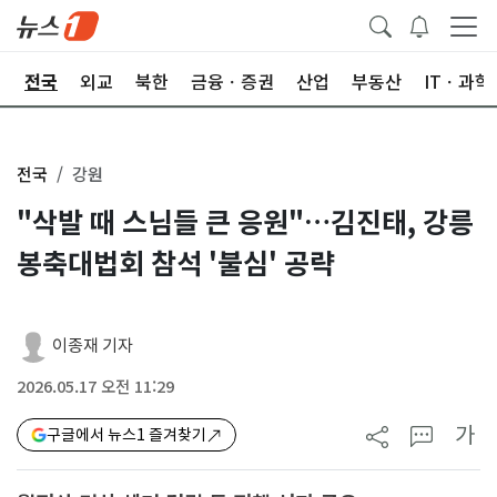
제
전국
외교
북한
금융ㆍ증권
산업
부동산
ITㆍ과학
전국
강원
"삭발 때 스님들 큰 응원"…김진태, 강릉
봉축대법회 참석 '불심' 공략
이종재 기자
2026.05.17 오전 11:29
가
구글에서 뉴스1 즐겨찾기