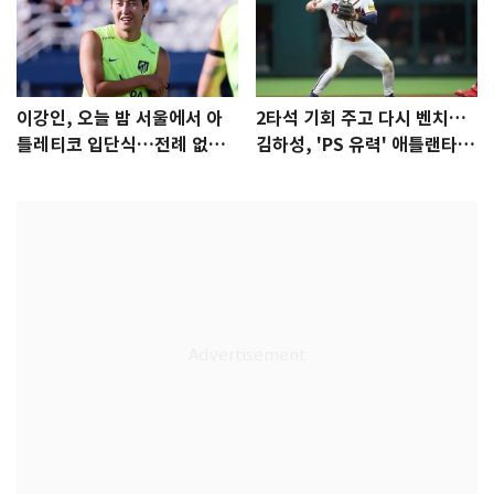
이강인, 오늘 밤 서울에서 아
2타석 기회 주고 다시 벤치…
틀레티코 입단식…전례 없는
김하성, 'PS 유력' 애틀랜타에
특급대우
자리 있나