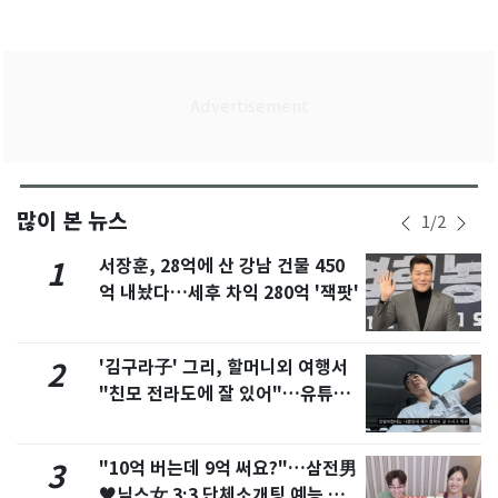
많이 본 뉴스
1
/
2
서장훈, 28억에 산 강남 건물 450
1
억 내놨다…세후 차익 280억 '잭팟'
'김구라子' 그리, 할머니외 여행서
2
"친모 전라도에 잘 있어"…유튜브
서 언급
"10억 버는데 9억 써요?"…삼전男
3
♥닉스女 3:3 단체소개팅 예능 화