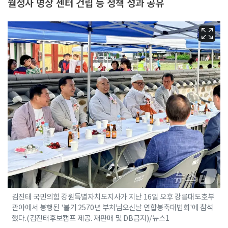
월정사 명상 센터 건립 등 정책 성과 공유
김진태 국민의힘 강원특별자치도지사가 지난 16일 오후 강릉대도호부
관아에서 봉행된 '불기 2570년 부처님오신날 연합봉축대법회'에 참석
했다.(김진태후보캠프 제공. 재판매 및 DB금지)/뉴스1