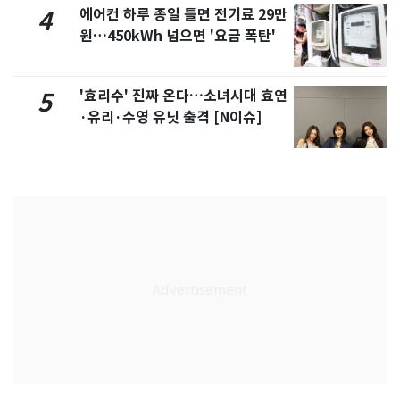
에어컨 하루 종일 틀면 전기료 29만
4
원…450kWh 넘으면 '요금 폭탄'
'효리수' 진짜 온다…소녀시대 효연
5
·유리·수영 유닛 출격 [N이슈]