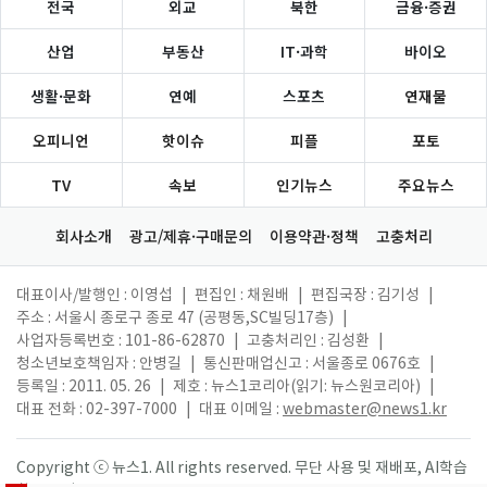
전국
외교
북한
금융·증권
산업
부동산
IT·과학
바이오
생활·문화
연예
스포츠
연재물
오피니언
핫이슈
피플
포토
TV
속보
인기뉴스
주요뉴스
회사소개
광고/제휴·구매문의
이용약관·정책
고충처리
대표이사/발행인 : 이영섭
|
편집인 : 채원배
|
편집국장 : 김기성
|
주소 : 서울시 종로구 종로 47 (공평동,SC빌딩17층)
|
사업자등록번호 : 101-86-62870
|
고충처리인 : 김성환
|
청소년보호책임자 : 안병길
|
통신판매업신고 : 서울종로 0676호
|
등록일 : 2011. 05. 26
|
제호 : 뉴스1코리아(읽기: 뉴스원코리아)
|
대표 전화 : 02-397-7000
|
대표 이메일 :
webmaster@news1.kr
Copyright ⓒ 뉴스1. All rights reserved. 무단 사용 및 재배포, AI학습