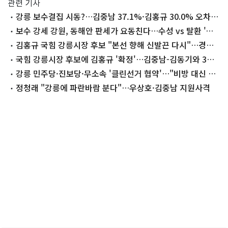
관련 기사
강릉 보수결집 시동?…김중남 37.1%·김홍규 30.0% 오차범
위 내 '접전'
보수 강세 강원, 동해안 판세가 요동친다…수성 vs 탈환 '진
검승부'
김홍규 국힘 강릉시장 후보 "본선 향해 신발끈 다시"…경선
승리 소감
국힘 강릉시장 후보에 김홍규 '확정'…김중남-김동기와 3자
대결
강릉 민주당·진보당·무소속 '클린선거 협약'…"비방 대신 정
책 경쟁"
정청래 "강릉에 파란바람 분다"…우상호·김중남 지원사격