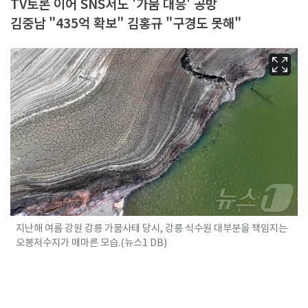
TV토론 이어 SNS서도 '가뭄 대응' 공방
김중남 "435억 확보" 김홍규 "구경도 못해"
지난해 여름 강원 강릉 가뭄사태 당시, 강릉 식수원 대부분을 책임지는
오봉저수지가 매마른 모습.(뉴스1 DB)