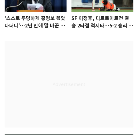
'스스로 투명하게 홍명보 뽑았
SF 이정후, 디트로이트전 결
다더니'…2년 만에 말 바꾼 이
승 2타점 적시타…5-2 승리 견
임생
인