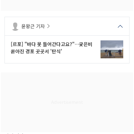
윤왕근 기자
[르포] "바다 못 들어간다고요?"…궂은비
쏟아진 경포 곳곳서 '탄식'