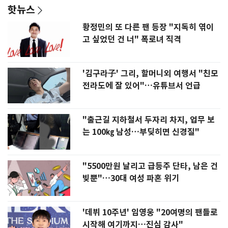
핫뉴스
황정민의 또 다른 팬 등장 "지독히 엮이
고 싶었던 건 너" 폭로녀 직격
'김구라子' 그리, 할머니외 여행서 "친모
전라도에 잘 있어"…유튜브서 언급
"출근길 지하철서 두자리 차지, 업무 보
는 100㎏ 남성…부딪히면 신경질"
"5500만원 날리고 급등주 단타, 남은 건
빚뿐"…30대 여성 파혼 위기
'데뷔 10주년' 임영웅 "20여명의 팬들로
시작해 여기까지…진심 감사"