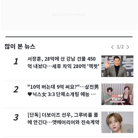
많이 본 뉴스
1
/
2
서장훈, 28억에 산 강남 건물 450
1
억 내놨다…세후 차익 280억 '잭팟'
"10억 버는데 9억 써요?"…삼전男
2
♥닉스女 3:3 단체소개팅 예능 화
제
[단독] 더보이즈 선우, 그루비룸 품
3
에 안긴다…앳에어리어와 전속계약