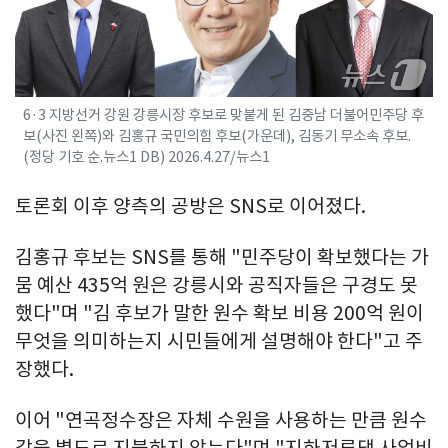
6·3 지방선거 강원 강릉시장 후보로 맞붙게 된 김중남 더불어민주당 후
보(사진 왼쪽)와 김홍규 국민의힘 후보(가운데), 김동기 무소속 후보.
(정당 기호 순.뉴스1 DB) 2026.4.27/뉴스1
토론회 이후 양측의 공방은 SNS로 이어졌다.
김홍규 후보는 SNS를 통해 "민주당이 확보했다는 가
뭄 예산 435억 원은 강릉시와 공직자들은 구경도 못
했다"며 "김 후보가 말한 원수 확보 비용 200억 원이
무엇을 의미하는지 시민들에게 설명해야 한다"고 주
장했다.
이어 "연곡정수장은 자체 수원을 사용하는 만큼 원수
값을 별도로 지불하지 않는다"며 "지하저류댐 사업비