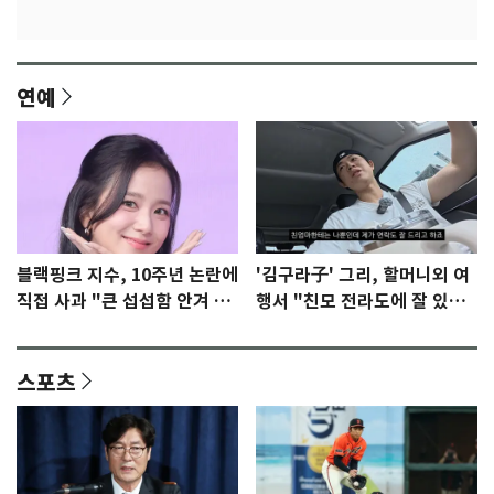
연예
블랙핑크 지수, 10주년 논란에
'김구라子' 그리, 할머니외 여
직접 사과 "큰 섭섭함 안겨 미
행서 "친모 전라도에 잘 있
안"
어"…유튜브서 언급
스포츠