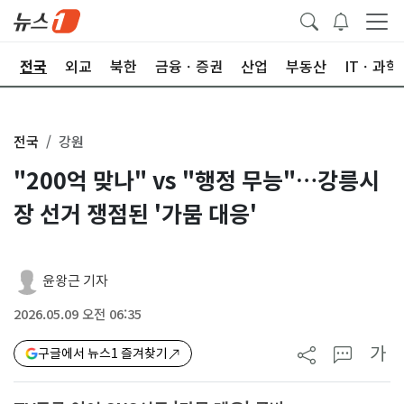
제
전국
외교
북한
금융ㆍ증권
산업
부동산
ITㆍ과학
전국
강원
"200억 맞나" vs "행정 무능"…강릉시
장 선거 쟁점된 '가뭄 대응'
윤왕근 기자
2026.05.09 오전 06:35
가
구글에서 뉴스1 즐겨찾기