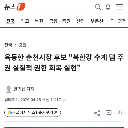
제
전국
외교
북한
금융ㆍ증권
산업
부동산
ITㆍ과학
전국
강원
육동한 춘천시장 후보 "북한강 수계 댐 주
권 실질적 권한 회복 실현"
한귀섭 기자
업데이트 2026.04.28 오전 11:17
가
구글에서 뉴스1 즐겨찾기