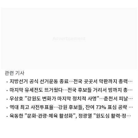
관련 기사
지방선거 공식 선거운동 종료…전국 곳곳서 막판까지 총력전
(종합2보)
마지막 유세전도 뜨거웠다…전국 후보들 거리서 밤까지 총력
전(종합)
우상호 "강원도 변화가 마지막 정치적 사명"…춘천서 피날레
유세
역대 최고 사전투표율…강원 후보들, 잔여 73% 표심 공략 박
차(종합)
육동한 "문화·관광·체육 활성화", 정광열 "원도심 활력·정
주여건 개선"