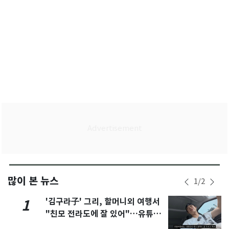
많이 본 뉴스
1
/
2
'김구라子' 그리, 할머니외 여행서
1
"친모 전라도에 잘 있어"…유튜브
서 언급