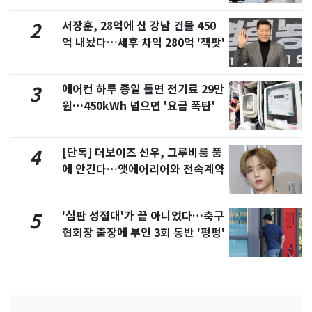
서장훈, 28억에 산 강남 건물 450
2
억 내놨다…세후 차익 280억 '잭팟'
에어컨 하루 종일 틀면 전기료 29만
3
원…450kWh 넘으면 '요금 폭탄'
[단독] 더보이즈 선우, 그루비룸 품
4
에 안긴다…앳에어리어와 전속계약
'심판 성접대'가 끝 아니었다…축구
5
협회장 출장에 부인 3회 동반 '펑펑'