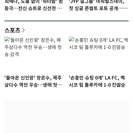
최예나, 노출 없이 '워터밤' 퀸
'JYP 걸그룹' 아워벌스데이,
등극…전신 슈트로 신선한 충
첫 싱글 콘셉트 포토 공개…청
격 [N샷]
량·키치
스포츠
'돌아온 신인왕' 장은수, 제주
'손흥민 슈팅 0개' LA FC, 멕
삼다수 역전 우승…생애 첫승
시코 팀 톨루카에 1-0 진땀승
감격