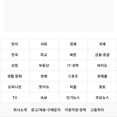
정치
사회
경제
국제
전국
외교
북한
금융·증권
산업
부동산
IT·과학
바이오
생활·문화
연예
스포츠
연재물
오피니언
핫이슈
피플
포토
TV
속보
인기뉴스
주요뉴스
회사소개
광고/제휴·구매문의
이용약관·정책
고충처리