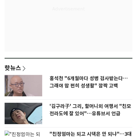
핫뉴스
홍석천 "6개월마다 성병 검사받는다…
그래야 맘 편히 성생활" 깜짝 고백
'김구라子' 그리, 할머니외 여행서 "친모
전라도에 잘 있어"…유튜브서 언급
"친정엄마는 되고 시댁은 안 되냐"…3대