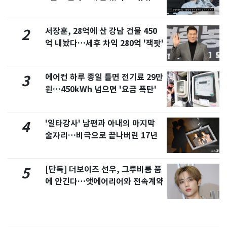
서 언급
서장훈, 28억에 산 강남 건물 450
2
억 내놨다…세후 차익 280억 '잭팟'
에어컨 하루 종일 틀면 전기료 29만
3
원…450kWh 넘으면 '요금 폭탄'
'일타강사' 남편과 아내의 마지막
4
술자리…비극으로 끝나버린 17년
[단독] 더보이즈 선우, 그루비룸 품
5
에 안긴다…앳에어리어와 전속계약