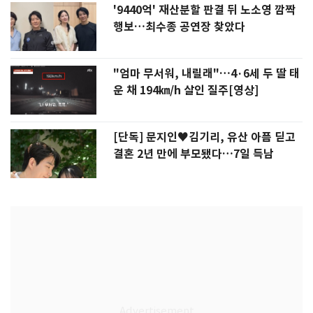
'9440억' 재산분할 판결 뒤 노소영 깜짝
행보…최수종 공연장 찾았다
"엄마 무서워, 내릴래"…4·6세 두 딸 태
운 채 194㎞/h 살인 질주[영상]
[단독] 문지인♥김기리, 유산 아픔 딛고
결혼 2년 만에 부모됐다…7일 득남