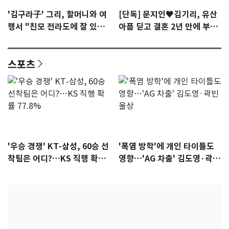
'김구라子' 그리, 할머니와 여
[단독] 문지인♥김기리, 유산
행서 "친모 전라도에 잘 있
아픔 딛고 결혼 2년 만에 부모
어"…유튜브서 언급
됐다…7일 득남
스포츠
'우승 경쟁' KT-삼성, 60승 선
'폭염 방학'에 개인 타이틀도
착팀은 어디?…KS 직행 확률
영향…'AG 차출' 김도영·곽빈
77.8%
울상