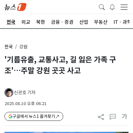
제
전국
외교
북한
금융ㆍ증권
산업
부동산
ITㆍ과학
전국
강원
'기름유출, 교통사고, 길 잃은 가족 구
조'…주말 강원 곳곳 사고
신관호 기자
2025.08.10 오후 06:21
가
구글에서 뉴스1 즐겨찾기