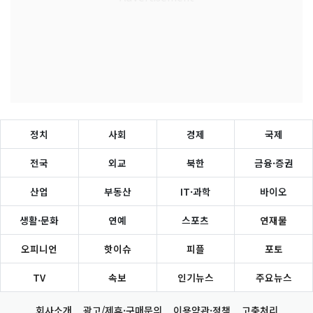
정치
사회
경제
국제
전국
외교
북한
금융·증권
산업
부동산
IT·과학
바이오
생활·문화
연예
스포츠
연재물
오피니언
핫이슈
피플
포토
TV
속보
인기뉴스
주요뉴스
회사소개
광고/제휴·구매문의
이용약관·정책
고충처리