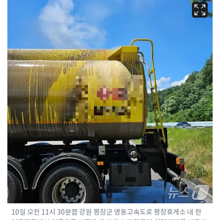
10일 오전 11시 30분쯤 강원 평창군 영동고속도로 평창휴게소 내 한