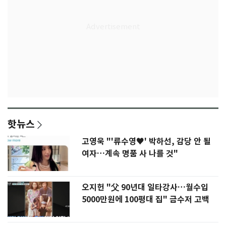
핫뉴스
고영욱 "'류수영♥' 박하선, 감당 안 될
여자…계속 명품 사 나를 것"
오지헌 "父 90년대 일타강사…월수입
5000만원에 100평대 집" 금수저 고백