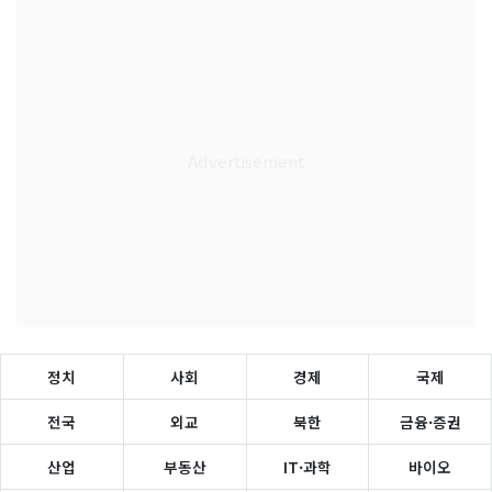
정치
사회
경제
국제
전국
외교
북한
금융·증권
산업
부동산
IT·과학
바이오