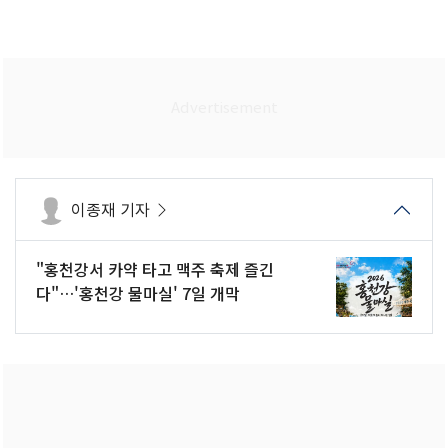
이종재 기자
"홍천강서 카약 타고 맥주 축제 즐긴
다"…'홍천강 물마실' 7일 개막