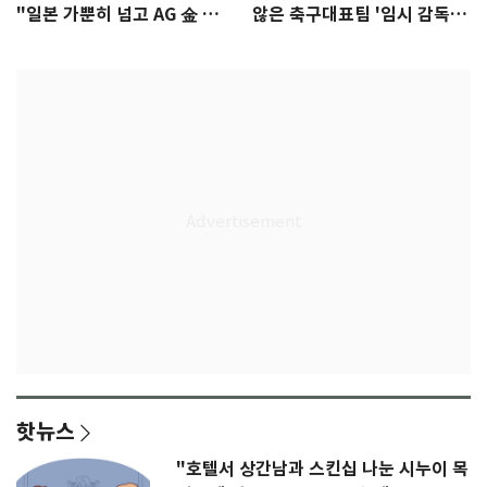
"일본 가뿐히 넘고 AG 金 따겠
않은 축구대표팀 '임시 감독'
다"
무게
핫뉴스
"호텔서 상간남과 스킨십 나눈 시누이 목