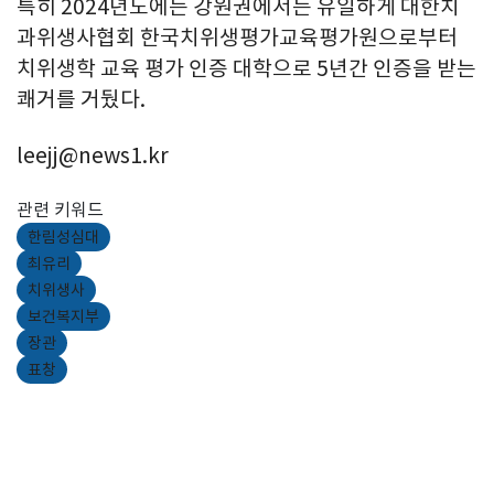
특히 2024년도에는 강원권에서는 유일하게 대한치
과위생사협회 한국치위생평가교육평가원으로부터
치위생학 교육 평가 인증 대학으로 5년간 인증을 받는
쾌거를 거뒀다.
leejj@news1.kr
관련 키워드
한림성심대
최유리
치위생사
보건복지부
장관
표창