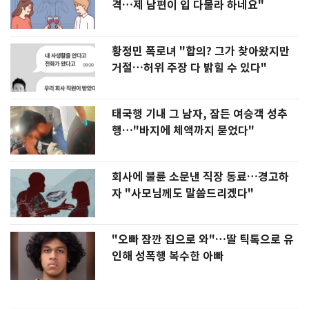
격…제 남편이 입 다물라 하네요"
황정민 폭로녀 "합의? 그가 찾아왔지만
거절…허위 주장 다 밝힐 수 있다"
태국행 기내 그 남자, 잠든 여승객 성추
행…"바지에 체액까지 묻었다"
회사에 불륜 소문낸 직장 동료…경고하
자 "사모님께도 말씀드리겠다"
"오빠 잠깐 집으로 와"…딸 틱톡으로 유
인해 성폭행 복수한 아빠