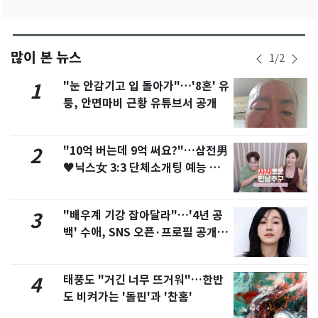
많이 본 뉴스
1
/
2
"눈 안감기고 입 돌아가"…'8혼' 유
1
퉁, 안면마비 근황 유튜브서 공개
"10억 버는데 9억 써요?"…삼전男
2
♥닉스女 3:3 단체소개팅 예능 화
제
"배우계 기강 잡아달라"…'4년 공
3
백' 수애, SNS 오픈·프로필 공개
화제
태풍도 "거긴 너무 뜨거워"…한반
4
도 비켜가는 '돌핀'과 '찬홈'