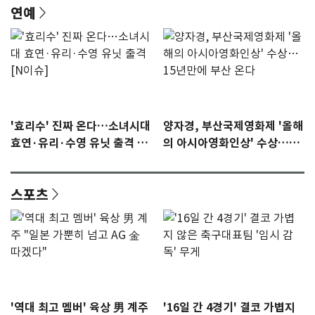
연예
'효리수' 진짜 온다…소녀시대
양자경, 부산국제영화제 '올해
효연·유리·수영 유닛 출격 [N
의 아시아영화인상' 수상…15
이슈]
년만에 부산 온다
스포츠
'역대 최고 멤버' 육상 男 계주
'16일 간 4경기' 결코 가볍지