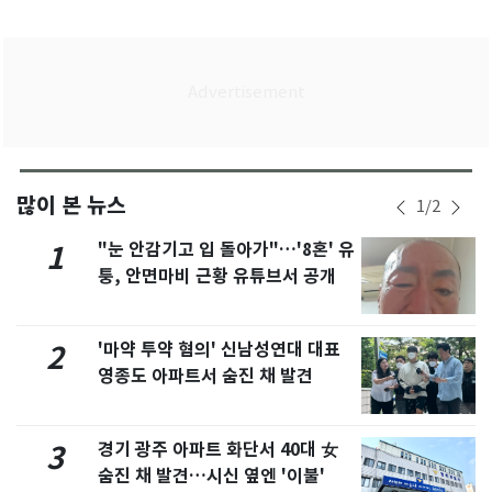
많이 본 뉴스
1
/
2
"눈 안감기고 입 돌아가"…'8혼' 유
1
퉁, 안면마비 근황 유튜브서 공개
'마약 투약 혐의' 신남성연대 대표
2
영종도 아파트서 숨진 채 발견
경기 광주 아파트 화단서 40대 女
3
숨진 채 발견…시신 옆엔 '이불'