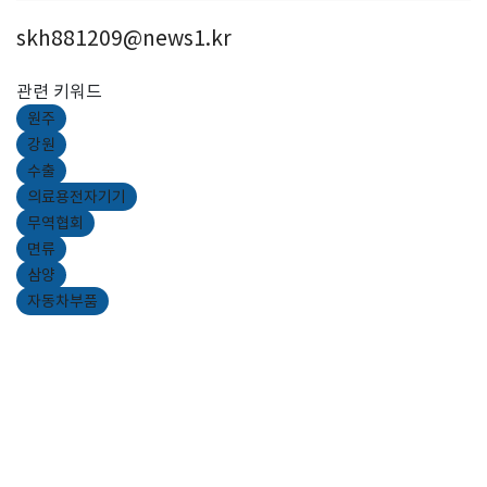
skh881209@news1.kr
관련 키워드
원주
강원
수출
의료용전자기기
무역협회
면류
삼양
자동차부품