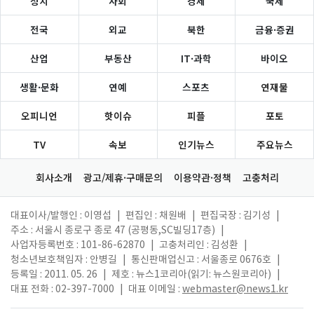
정치
사회
경제
국제
전국
외교
북한
금융·증권
산업
부동산
IT·과학
바이오
생활·문화
연예
스포츠
연재물
오피니언
핫이슈
피플
포토
TV
속보
인기뉴스
주요뉴스
회사소개
광고/제휴·구매문의
이용약관·정책
고충처리
대표이사/발행인 : 이영섭
|
편집인 : 채원배
|
편집국장 : 김기성
|
주소 : 서울시 종로구 종로 47 (공평동,SC빌딩17층)
|
사업자등록번호 : 101-86-62870
|
고충처리인 : 김성환
|
청소년보호책임자 : 안병길
|
통신판매업신고 : 서울종로 0676호
|
등록일 : 2011. 05. 26
|
제호 : 뉴스1코리아(읽기: 뉴스원코리아)
|
대표 전화 : 02-397-7000
|
대표 이메일 :
webmaster@news1.kr