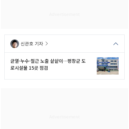
신관호 기자
균열·누수·철근 노출 샅샅이…평창군 도
로시설물 15곳 점검