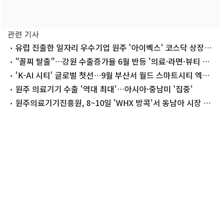
관련 기사
유럽 진출한 일자리 우수기업 원주 '아이벡스' 코스닥 상장하
나
"꼴찌 탈출"…강원 수출증가율 6월 반등 '의료·라면·뷰티 효
자'
'K-AI 시티' 글로벌 첫선…9월 부산서 월드 스마트시티 엑스
포
원주 의료기기 수출 '역대 최대'…아시아·중남미 '집중'
원주의료기기진흥원, 8~10일 'WHX 방콕'서 동남아 시장 개
척 지원