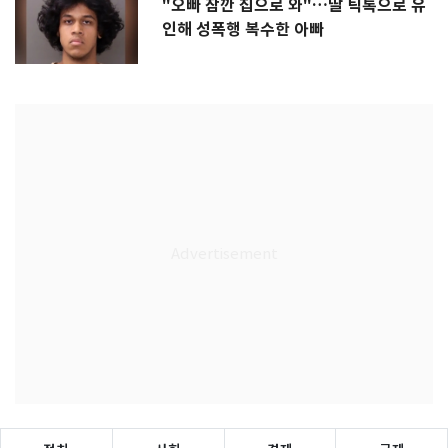
"오빠 잠깐 집으로 와"…딸 틱톡으로 유
인해 성폭행 복수한 아빠