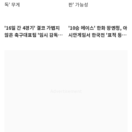
'16일 간 4경기' 결코 가볍지
'10승 에이스' 한화 왕옌청, 아
않은 축구대표팀 '임시 감독'
시안게임서 한국전 '표적 등
무게
판' 가능성