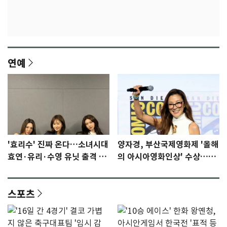
연예
'효리수' 진짜 온다…소녀시대
양자경, 부산국제영화제 '올해
효연·유리·수영 유닛 출격 [N
의 아시아영화인상' 수상…15
이슈]
년만에 부산 온다
스포츠