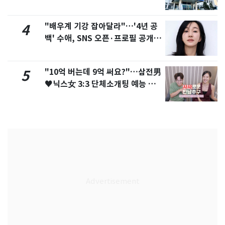
"배우계 기강 잡아달라"…'4년 공
4
백' 수애, SNS 오픈·프로필 공개
화제
"10억 버는데 9억 써요?"…삼전男
5
♥닉스女 3:3 단체소개팅 예능 화
제