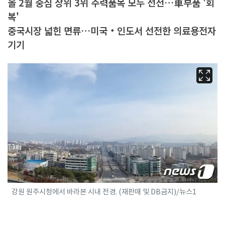
올 2월 중심 상위 3위 주력품목 모두 선전…車부품 '회
복'
중국시장 넓힌 면류…미국‧인도서 선전한 의료용전자
기기
강원 원주시청에서 바라본 시내 전경. (재판매 및 DB금지)/뉴스1