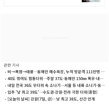
관련 기사
비→폭염→태풍…동해안 해수욕장, 누적 방문객 111만명 줄
었다
40도 꺾여도 찜통더위…주말 37도·동해안 150㎜ 폭우·내륙
소나기
내일 전국 36도 무더위 속 소나기…서울 등 내륙 소나기·동
해안 폭우
입추 '낮 최고 39도'…수도권·강원·전라 극한 더위(종합)
[오늘의 날씨] 강원(7일, 금)…낮 최고 38도, 산간 안개