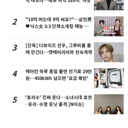
억 내놨다…세후 차익 280억 '잭팟'
"10억 버는데 9억 써요?"…삼전男
2
♥닉스女 3:3 단체소개팅 예능 화
제
[단독] 더보이즈 선우, 그루비룸 품
3
에 안긴다…앳에어리어와 전속계약
에어컨 하루 종일 틀면 전기료 29만
4
원…450kWh 넘으면 '요금 폭탄'
'효리수' 진짜 온다…소녀시대 효연
5
·유리·수영 유닛 출격 [N이슈]