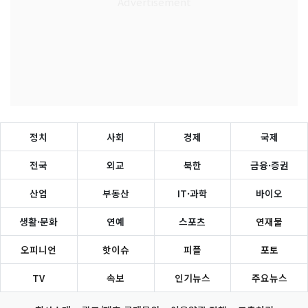
정치
사회
경제
국제
전국
외교
북한
금융·증권
산업
부동산
IT·과학
바이오
생활·문화
연예
스포츠
연재물
오피니언
핫이슈
피플
포토
TV
속보
인기뉴스
주요뉴스