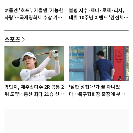
여름엔 '호프', 가을엔 '가능한
블핑 지수·제니·로제·리사,
사랑'…국제영화제 수상 기대
데뷔 10주년 이벤트 '완전체'
감 [N이슈]
참석 확정…기대감 UP
스포츠
박민지, 제주삼다수 2R 공동 2
'심판 성접대'가 끝 아니었
위 도약…통산 최다 21승 신기
다…축구협회장 출장에 부인
록 도전
3회 동반 '펑펑'