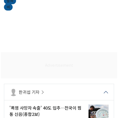
날씨
비
한귀섭 기자
'폭염 사망자 속출' 40도 입추…전국이 찜
통 신음(종합2보)