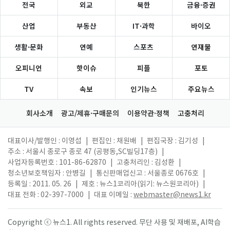
전국
외교
북한
금융·증권
산업
부동산
IT·과학
바이오
생활·문화
연예
스포츠
연재물
오피니언
핫이슈
피플
포토
TV
속보
인기뉴스
주요뉴스
회사소개
광고/제휴·구매문의
이용약관·정책
고충처리
대표이사/발행인 : 이영섭
|
편집인 : 채원배
|
편집국장 : 김기성
|
주소 : 서울시 종로구 종로 47 (공평동,SC빌딩17층)
|
사업자등록번호 : 101-86-62870
|
고충처리인 : 김성환
|
청소년보호책임자 : 안병길
|
통신판매업신고 : 서울종로 0676호
|
등록일 : 2011. 05. 26
|
제호 : 뉴스1코리아(읽기: 뉴스원코리아)
|
대표 전화 : 02-397-7000
|
대표 이메일 :
webmaster@news1.kr
Copyright ⓒ 뉴스1. All rights reserved. 무단 사용 및 재배포, AI학습