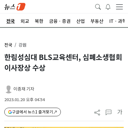
제
전국
외교
북한
금융ㆍ증권
산업
부동산
ITㆍ과학
전국
강원
한림성심대 BLS교육센터, 심폐소생협회
이사장상 수상
이종재 기자
2023.01.20 오후 04:54
가
구글에서 뉴스1 즐겨찾기