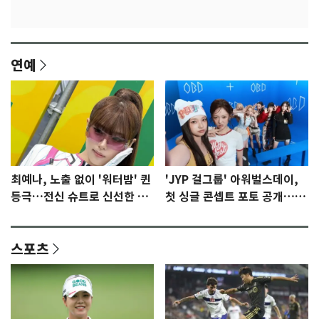
연예
최예나, 노출 없이 '워터밤' 퀸
'JYP 걸그룹' 아워벌스데이,
등극…전신 슈트로 신선한 충
첫 싱글 콘셉트 포토 공개…청
격 [N샷]
량·키치
스포츠