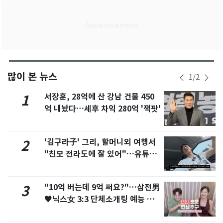
많이 본 뉴스
1
/
2
서장훈, 28억에 산 강남 건물 450
1
억 내놨다…세후 차익 280억 '잭팟'
'김구라子' 그리, 할머니외 여행서
2
"친모 전라도에 잘 있어"…유튜브
서 언급
"10억 버는데 9억 써요?"…삼전男
3
♥닉스女 3:3 단체소개팅 예능 화
제