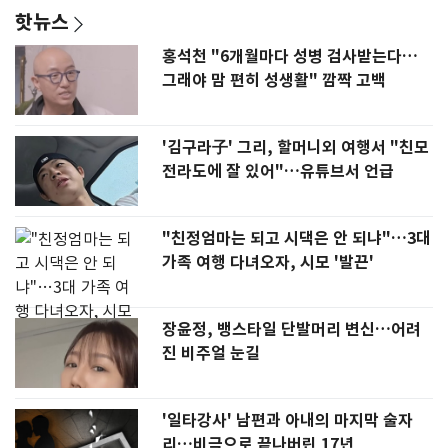
핫뉴스
홍석천 "6개월마다 성병 검사받는다…
그래야 맘 편히 성생활" 깜짝 고백
'김구라子' 그리, 할머니외 여행서 "친모
전라도에 잘 있어"…유튜브서 언급
"친정엄마는 되고 시댁은 안 되냐"…3대
가족 여행 다녀오자, 시모 '발끈'
장윤정, 뱅스타일 단발머리 변신…어려
진 비주얼 눈길
'일타강사' 남편과 아내의 마지막 술자
리…비극으로 끝나버린 17년