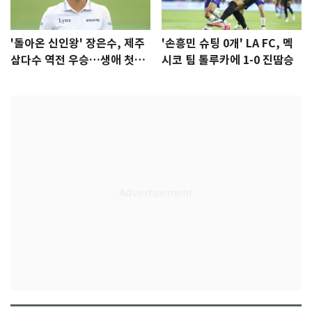
'돌아온 신인왕' 장은수, 제주
'손흥민 슈팅 0개' LA FC, 멕
삼다수 역전 우승…생애 첫승
시코 팀 톨루카에 1-0 진땀승
감격