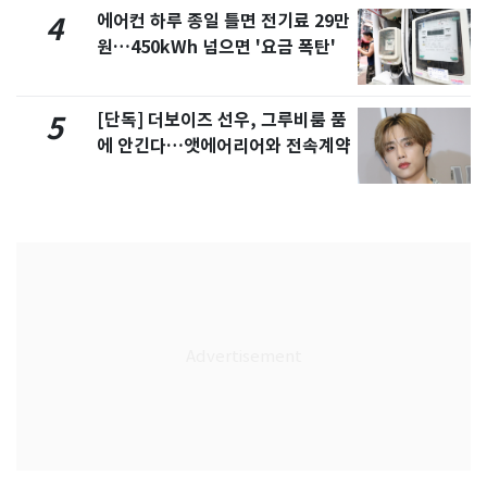
에어컨 하루 종일 틀면 전기료 29만
4
원…450kWh 넘으면 '요금 폭탄'
[단독] 더보이즈 선우, 그루비룸 품
5
에 안긴다…앳에어리어와 전속계약