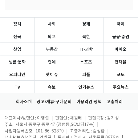
정치
사회
경제
국제
전국
외교
북한
금융·증권
산업
부동산
IT·과학
바이오
생활·문화
연예
스포츠
연재물
오피니언
핫이슈
피플
포토
TV
속보
인기뉴스
주요뉴스
회사소개
광고/제휴·구매문의
이용약관·정책
고충처리
대표이사/발행인 : 이영섭
|
편집인 : 채원배
|
편집국장 : 김기성
|
주소 : 서울시 종로구 종로 47 (공평동,SC빌딩17층)
|
사업자등록번호 : 101-86-62870
|
고충처리인 : 김성환
|
청소년보호책임자 : 안병길
|
통신판매업신고 : 서울종로 0676호
|