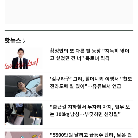
핫뉴스
황정민의 또 다른 팬 등장 "지독히 엮이
고 싶었던 건 너" 폭로녀 직격
'김구라子' 그리, 할머니외 여행서 "친모
전라도에 잘 있어"…유튜브서 언급
"출근길 지하철서 두자리 차지, 업무 보
는 100㎏ 남성…부딪히면 신경질"
"5500만원 날리고 급등주 단타, 남은 건