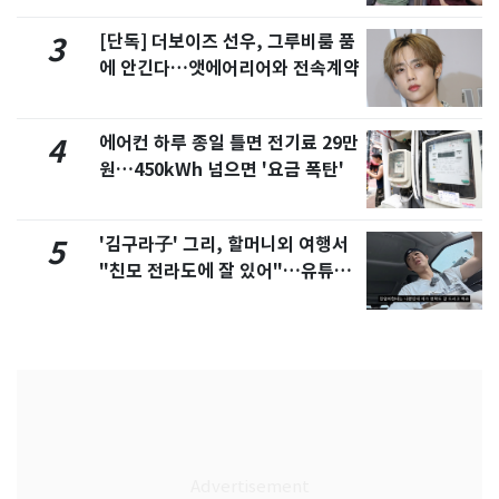
[단독] 더보이즈 선우, 그루비룸 품
3
에 안긴다…앳에어리어와 전속계약
에어컨 하루 종일 틀면 전기료 29만
4
원…450kWh 넘으면 '요금 폭탄'
'김구라子' 그리, 할머니외 여행서
5
"친모 전라도에 잘 있어"…유튜브
서 언급