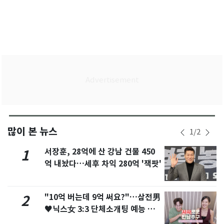
많이 본 뉴스
1
/
2
서장훈, 28억에 산 강남 건물 450
1
억 내놨다…세후 차익 280억 '잭팟'
"10억 버는데 9억 써요?"…삼전男
2
♥닉스女 3:3 단체소개팅 예능 화
제