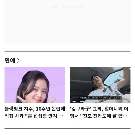
연예
블랙핑크 지수, 10주년 논란에
'김구라子' 그리, 할머니외 여
직접 사과 "큰 섭섭함 안겨 미
행서 "친모 전라도에 잘 있
안"
어"…유튜브서 언급