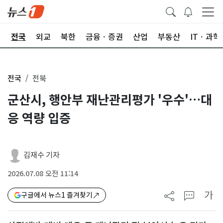
제
전국
외교
북한
금융ㆍ증권
산업
부동산
ITㆍ과학
전국
전북
군산시, 행안부 재난관리평가 '우수'…대
응 역량 입증
김재수 기자
2026.07.08 오전 11:14
가
구글에서 뉴스1 즐겨찾기