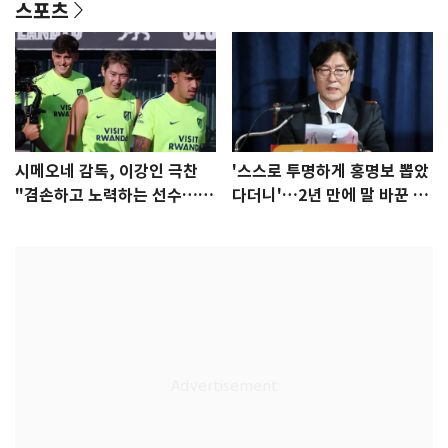
스포츠
시메오네 감독, 이강인 극찬
'스스로 투명하게 홍명보 뽑았
"겸손하고 노력하는 선수…좋
다더니'…2년 만에 말 바꾼 이
은 첫인상"
임생