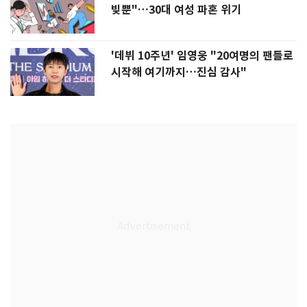
빚뿐"…30대 여성 파혼 위기
'데뷔 10주년' 임영웅 "20여명의 팬들로
시작해 여기까지…진심 감사"