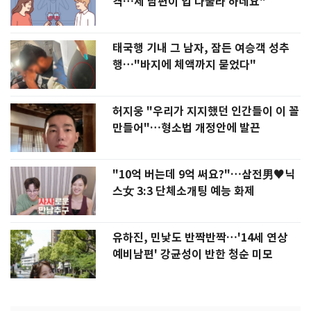
격…제 남편이 입 다물라 하네요"
태국행 기내 그 남자, 잠든 여승객 성추
행…"바지에 체액까지 묻었다"
허지웅 "우리가 지지했던 인간들이 이 꼴
만들어"…형소법 개정안에 발끈
"10억 버는데 9억 써요?"…삼전男♥닉
스女 3:3 단체소개팅 예능 화제
유하진, 민낯도 반짝반짝…'14세 연상
예비남편' 강균성이 반한 청순 미모