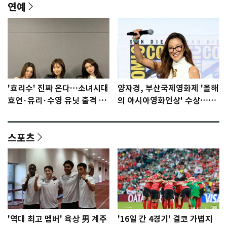
연예
'효리수' 진짜 온다…소녀시대
양자경, 부산국제영화제 '올해
효연·유리·수영 유닛 출격 [N
의 아시아영화인상' 수상…15
이슈]
년만에 부산 온다
스포츠
'역대 최고 멤버' 육상 男 계주
'16일 간 4경기' 결코 가볍지