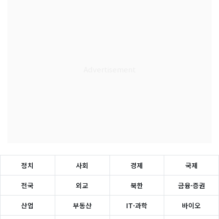
정치
사회
경제
국제
전국
외교
북한
금융·증권
산업
부동산
IT·과학
바이오