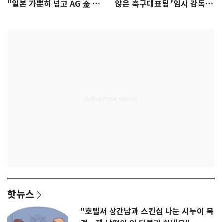
"일본 가뿐히 넘고 AG 金 따겠
않은 축구대표팀 '임시 감독'
다"
무게
핫뉴스
"호텔서 상간남과 스킨십 나눈 시누이 목