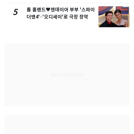
톰 홀랜드♥젠데이아 부부 '스파이
5
더맨4'·'오디세이'로 극장 장악