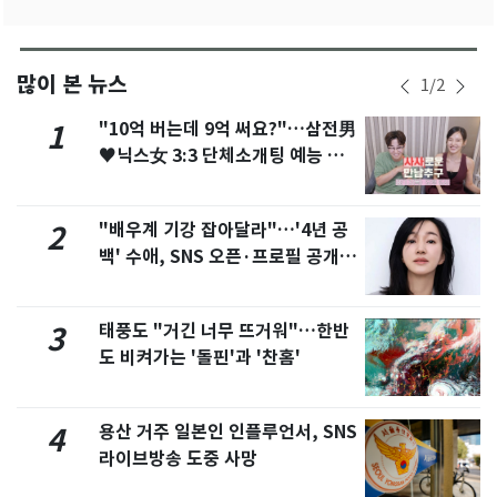
많이 본 뉴스
1
/
2
"10억 버는데 9억 써요?"…삼전男
1
♥닉스女 3:3 단체소개팅 예능 화
제
"배우계 기강 잡아달라"…'4년 공
2
백' 수애, SNS 오픈·프로필 공개
화제
태풍도 "거긴 너무 뜨거워"…한반
3
도 비켜가는 '돌핀'과 '찬홈'
용산 거주 일본인 인플루언서, SNS
4
라이브방송 도중 사망