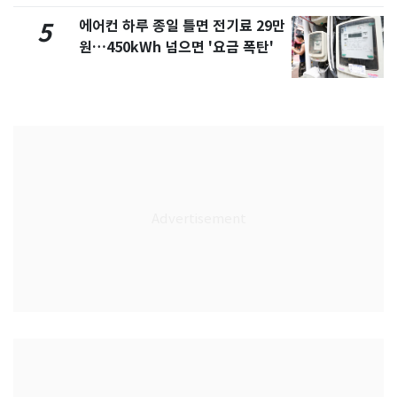
에어컨 하루 종일 틀면 전기료 29만
5
원…450kWh 넘으면 '요금 폭탄'