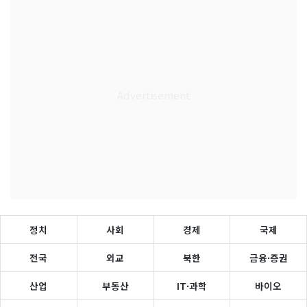
정치
사회
경제
국제
전국
외교
북한
금융·증권
산업
부동산
IT·과학
바이오