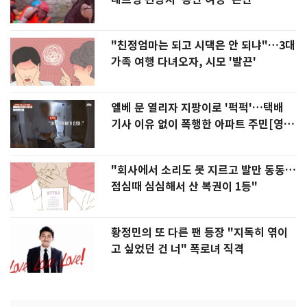
"친정엄마는 되고 시댁은 안 되냐"…3대
가족 여행 다녀오자, 시모 '발끈'
엘베 문 열리자 지팡이로 '퍽퍽'…택배
기사 이유 없이 폭행한 아파트 주민[영
상]
"회사에서 소리도 못 지르고 발만 동동…
점심때 심심해서 산 복권이 1등"
황정민의 또 다른 팬 등장 "지독히 엮이
고 싶었던 건 너" 폭로녀 직격