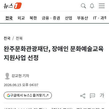
제
전국
외교
북한
금융ㆍ증권
산업
부동산
ITㆍ과학
전국
전북
완주문화관광재단, 장애인 문화예술교육
지원사업 선정
강교현 기자
2026.06.15 오후 04:07
가
구글에서 뉴스1 즐겨찾기