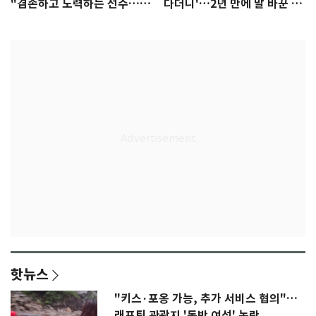
"겸손하고 노력하는 선수…좋
다더니'…2년 만에 말 바꾼 이
은 첫인상"
임생
핫뉴스
"키스·포옹 가능, 추가 서비스 협의"…
래프팅 관광지 '동반 여성' 논란