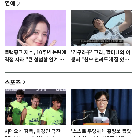
연예
블랙핑크 지수, 10주년 논란에
'김구라子' 그리, 할머니외 여
직접 사과 "큰 섭섭함 안겨 미
행서 "친모 전라도에 잘 있
안"
어"…유튜브서 언급
스포츠
시메오네 감독, 이강인 극찬
'스스로 투명하게 홍명보 뽑았