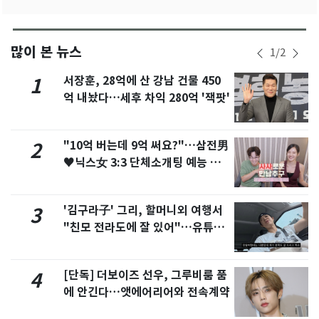
많이 본 뉴스
1
/
2
서장훈, 28억에 산 강남 건물 450
1
억 내놨다…세후 차익 280억 '잭팟'
"10억 버는데 9억 써요?"…삼전男
2
♥닉스女 3:3 단체소개팅 예능 화
제
'김구라子' 그리, 할머니외 여행서
3
"친모 전라도에 잘 있어"…유튜브
서 언급
[단독] 더보이즈 선우, 그루비룸 품
4
에 안긴다…앳에어리어와 전속계약