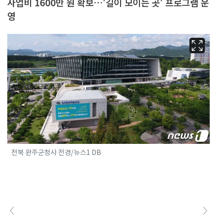
사업비 1600만 원 확보…'길이 모이는 곳' 프로그램 운
영
전북 완주군청사 전경/뉴스1 DB