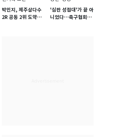
박민지, 제주삼다수
'심판 성접대'가 끝 아
2R 공동 2위 도약…
니었다…축구협회장
통산 최다 21승 신기
출장에 부인 3회 동반
록 도전
'펑펑'