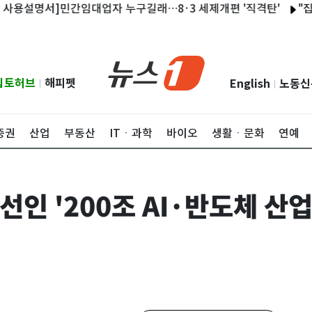
명서]민간임대업자 누구길래…8·3 세제개편 '직격탄'
"집을 살 
립토허브
해피펫
English
노동신
|
|
증권
산업
부동산
ITㆍ과학
바이오
생활ㆍ문화
연예
인 '200조 AI·반도체 산업