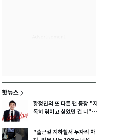
핫뉴스
황정민의 또 다른 팬 등장 "지
독히 엮이고 싶었던 건 너" 폭
로녀 직격
"출근길 지하철서 두자리 차