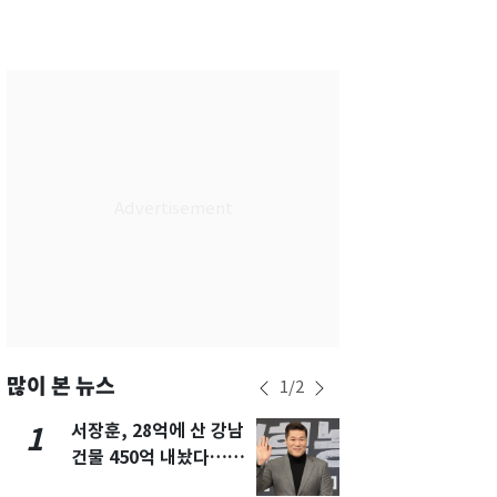
부산
28
℃
대구
29
℃
인천
30
℃
광주
27
℃
대전
27
℃
울산
28
℃
강릉
27
℃
제주
29
℃
많이 본 뉴스
1
/
2
서장훈, 28억에 산 강남
13호 태풍 '
1
6
건물 450억 내놨다…세
키나와·가고
후 차익 280억 '잭팟'
근…26만명