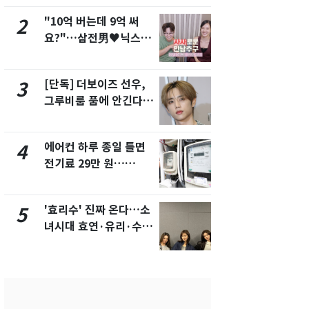
"10억 버는데 9억 써
"캐리비안 
2
7
요?"…삼전男♥닉스女
의실에 남자
3:3 단체소개팅 예능 화
요"…경찰 
제
[단독] 더보이즈 선우,
[단독]중수
3
8
그루비룸 품에 안긴다…
수사관 경력
앳에어리어와 전속계약
진…법무사·
택' 유지
에어컨 하루 종일 틀면
전남광주 화
4
9
전기료 29만 원…
교통사고로 
450kWh 넘으면 '요금
지…6명 부
폭탄'
'효리수' 진짜 온다…소
축구협회, 
5
10
녀시대 효연·유리·수영
들 10여명 대
유닛 출격 [N이슈]
대' 의혹…
픽 예선 등