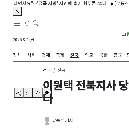
다면서요"…'금품 자랑' 지인에 흉기 휘두른 40대
[부동산 사용설
크
2026.8.7 (금)
전국
정치
사회
경제
국제
외교
북한
금융ㆍ
전국
전북
이원택 전북지사 당선
가
나
유승훈 기자