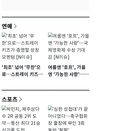
연예
'최초' 넘어 '무한'으
여름엔 '호프', 가을
로…스트레이 키즈가
엔 '가능한 사랑'…국
증명할 성장 모멘텀
제영화제 수상 기대
[N이슈]
감 [N이슈]
스포츠