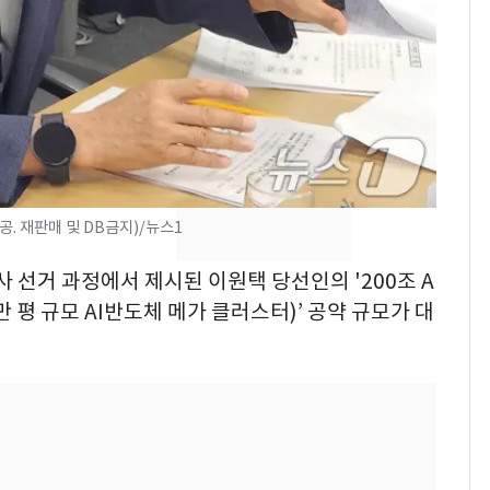
"캐리비안 베이 여자 탈
7
의실에 남자가 있어
요"…경찰 수사
[단독]중수청 가는 검찰
8
수사관 경력 합산 추
진…법무사·집행관 '혜
택' 유지
. 재판매 및 DB금지)/뉴스1
전남광주 화정역 인근서
9
교통사고로 40대 심정
사 선거 과정에서 제시된 이원택 당선인의 '200조 A
지…6명 부상
만 평 규모 AI반도체 메가 클러스터)’ 공약 규모가 대
축구협회, 외국인 심판
10
들 10여명 대상 '성 접
대' 의혹…월드컵·올림
픽 예선 등