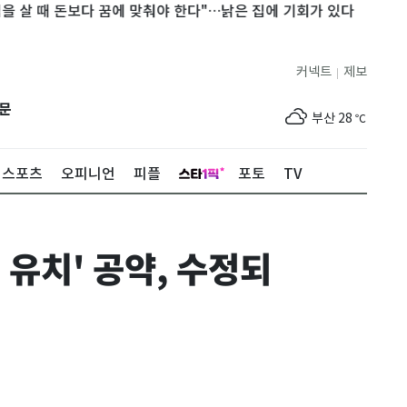
때 돈보다 꿈에 맞춰야 한다"…낡은 집에 기회가 있다
국가대표 AI
제주
29
℃
커넥트
제보
|
서울
28
℃
문
부산
28
℃
대구
29
℃
스포츠
오피니언
피플
포토
TV
인천
30
℃
광주
27
℃
 유치' 공약, 수정되
대전
27
℃
울산
28
℃
강릉
27
℃
제주
29
℃
서울
28
℃