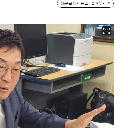
구글에서 뉴스1 즐겨찾기
13호 태풍 '돌핀' 日오
6
키나와·가고시마현 접
근…26만명 대피령