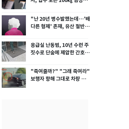
지, 업무 보는 100㎏ 남성…
부딪히면 신경질"
"난 20년 병수발했는데…'배
다른 형제' 존재, 유산 절반 가
져가나"
응급실 난동범, 10년 수련 주
짓수로 단숨에 제압한 간호사
화제[영상]
"죽여줄까?" "그래 죽여라"
보행자 향해 그대로 차량 돌진
한 운전자[영상]