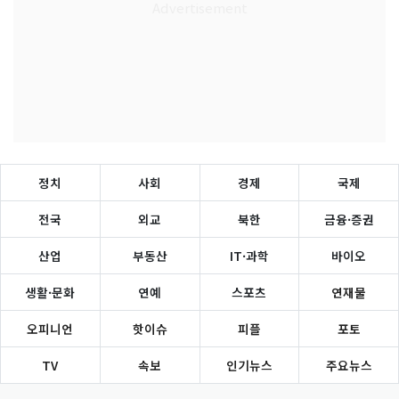
정치
사회
경제
국제
전국
외교
북한
금융·증권
산업
부동산
IT·과학
바이오
생활·문화
연예
스포츠
연재물
오피니언
핫이슈
피플
포토
TV
속보
인기뉴스
주요뉴스