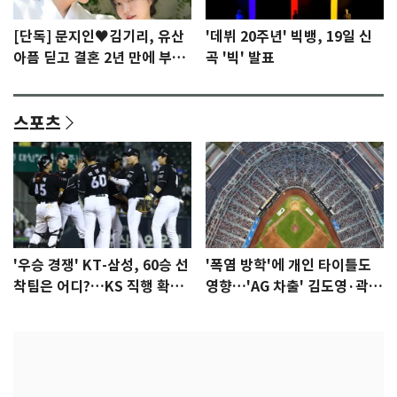
[단독] 문지인♥김기리, 유산
'데뷔 20주년' 빅뱅, 19일 신
아픔 딛고 결혼 2년 만에 부모
곡 '빅' 발표
됐다…7일 득남
스포츠
'우승 경쟁' KT-삼성, 60승 선
'폭염 방학'에 개인 타이틀도
착팀은 어디?…KS 직행 확률
영향…'AG 차출' 김도영·곽빈
77.8%
울상