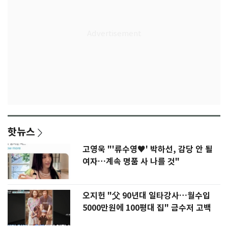
핫뉴스
고영욱 "'류수영♥' 박하선, 감당 안 될
여자…계속 명품 사 나를 것"
오지헌 "父 90년대 일타강사…월수입
5000만원에 100평대 집" 금수저 고백