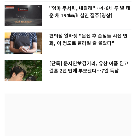
"엄마 무서워, 내릴래"…4·6세 두 딸 태
운 채 194㎞/h 살인 질주[영상]
편의점 알바생 "문신 후 손님들 시선 변
화, 이 정도로 달라질 줄 몰랐다"
[단독] 문지인♥김기리, 유산 아픔 딛고
결혼 2년 만에 부모됐다…7일 득남