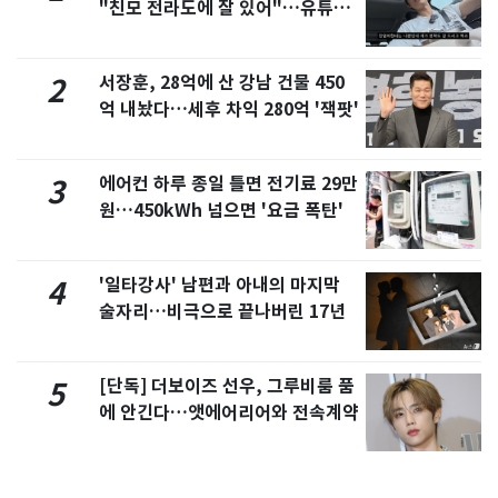
"친모 전라도에 잘 있어"…유튜브
서 언급
서장훈, 28억에 산 강남 건물 450
2
억 내놨다…세후 차익 280억 '잭팟'
에어컨 하루 종일 틀면 전기료 29만
3
원…450kWh 넘으면 '요금 폭탄'
'일타강사' 남편과 아내의 마지막
4
술자리…비극으로 끝나버린 17년
[단독] 더보이즈 선우, 그루비룸 품
5
에 안긴다…앳에어리어와 전속계약