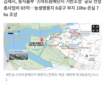
김제시, 농식품부 '스마트원예단지 기반조성' 공모 선정
총사업비 65억…농생명용지 6공구 부지 10㏊·온실 7
㏊ 조성
새만금 스마트원예단지 예정지.(전북도 제공. 재판매 및 DB금지)/뉴스
1