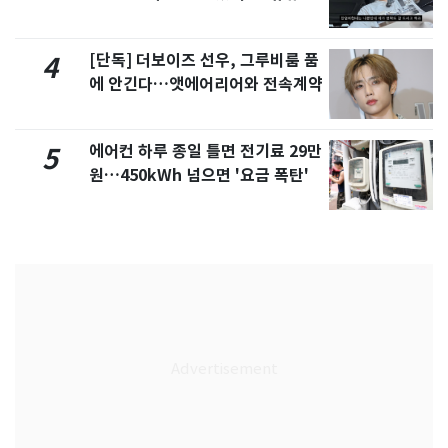
서 언급
[단독] 더보이즈 선우, 그루비룸 품
4
에 안긴다…앳에어리어와 전속계약
에어컨 하루 종일 틀면 전기료 29만
5
원…450kWh 넘으면 '요금 폭탄'