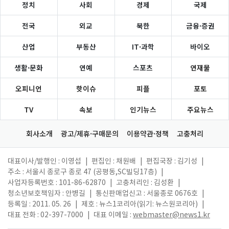
정치
사회
경제
국제
전국
외교
북한
금융·증권
산업
부동산
IT·과학
바이오
생활·문화
연예
스포츠
연재물
오피니언
핫이슈
피플
포토
TV
속보
인기뉴스
주요뉴스
회사소개
광고/제휴·구매문의
이용약관·정책
고충처리
대표이사/발행인 : 이영섭
|
편집인 : 채원배
|
편집국장 : 김기성
|
주소 : 서울시 종로구 종로 47 (공평동,SC빌딩17층)
|
사업자등록번호 : 101-86-62870
|
고충처리인 : 김성환
|
청소년보호책임자 : 안병길
|
통신판매업신고 : 서울종로 0676호
|
등록일 : 2011. 05. 26
|
제호 : 뉴스1코리아(읽기: 뉴스원코리아)
|
대표 전화 : 02-397-7000
|
대표 이메일 :
webmaster@news1.kr