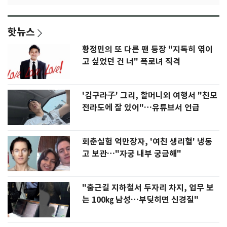
핫뉴스
황정민의 또 다른 팬 등장 "지독히 엮이
고 싶었던 건 너" 폭로녀 직격
'김구라子' 그리, 할머니외 여행서 "친모
전라도에 잘 있어"…유튜브서 언급
회춘실험 억만장자, '여친 생리혈' 냉동
고 보관…"자궁 내부 궁금해"
"출근길 지하철서 두자리 차지, 업무 보
는 100㎏ 남성…부딪히면 신경질"