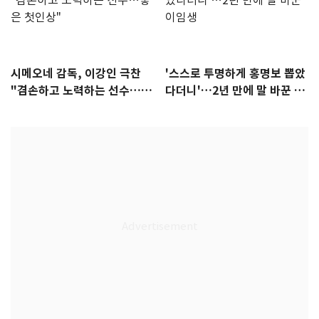
시메오네 감독, 이강인 극찬
'스스로 투명하게 홍명보 뽑았
"겸손하고 노력하는 선수…좋
다더니'…2년 만에 말 바꾼 이
은 첫인상"
임생