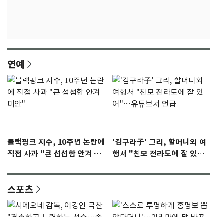
연예
블랙핑크 지수, 10주년 논란에
'김구라子' 그리, 할머니외 여
직접 사과 "큰 섭섭함 안겨 미
행서 "친모 전라도에 잘 있
안"
어"…유튜브서 언급
스포츠