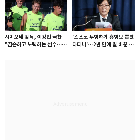
시메오네 감독, 이강인 극찬
'스스로 투명하게 홍명보 뽑았
"겸손하고 노력하는 선수…좋
다더니'…2년 만에 말 바꾼 이
은 첫인상"
임생