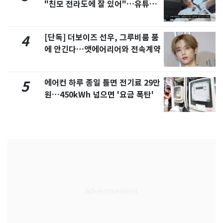
"친모 전라도에 잘 있어"…유튜브
서 언급
[단독] 더보이즈 선우, 그루비룸 품
4
에 안긴다…앳에어리어와 전속계약
에어컨 하루 종일 틀면 전기료 29만
5
원…450kWh 넘으면 '요금 폭탄'