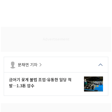
문채연 기자
금어기 꽃게 불법 조업·유통한 일당 적
발…1.3톤 압수