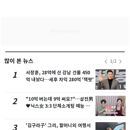
많이 본 뉴스
1
/
2
서장훈, 28억에 산 강남 건물 450
1
억 내놨다…세후 차익 280억 '잭팟'
"10억 버는데 9억 써요?"…삼전男
2
♥닉스女 3:3 단체소개팅 예능 화
제
'김구라子' 그리, 할머니외 여행서
3