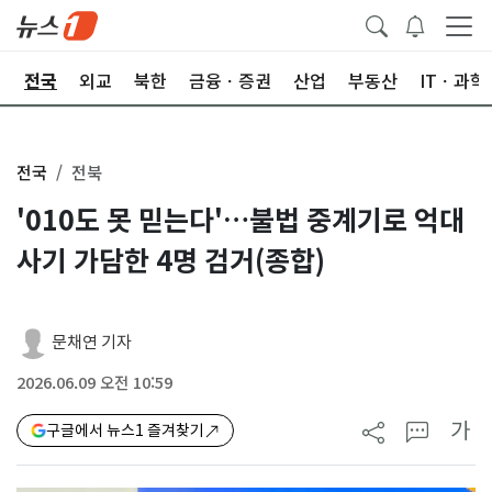
제
전국
외교
북한
금융ㆍ증권
산업
부동산
ITㆍ과학
전국
전북
'010도 못 믿는다'…불법 중계기로 억대
사기 가담한 4명 검거(종합)
문채연 기자
2026.06.09 오전 10:59
가
구글에서 뉴스1 즐겨찾기