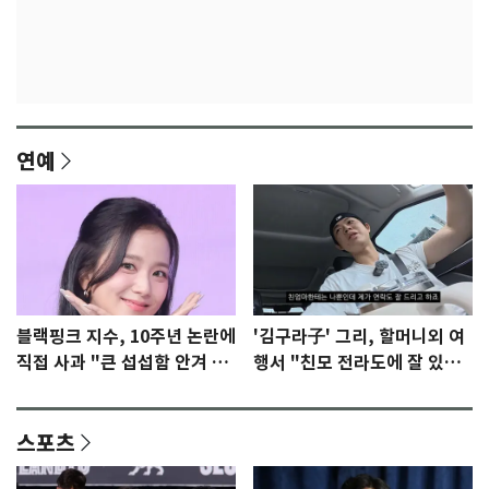
연예
블랙핑크 지수, 10주년 논란에
'김구라子' 그리, 할머니외 여
직접 사과 "큰 섭섭함 안겨 미
행서 "친모 전라도에 잘 있
안"
어"…유튜브서 언급
스포츠