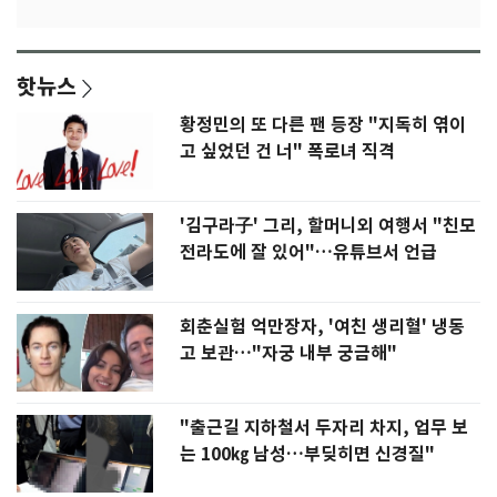
핫뉴스
황정민의 또 다른 팬 등장 "지독히 엮이
고 싶었던 건 너" 폭로녀 직격
'김구라子' 그리, 할머니외 여행서 "친모
전라도에 잘 있어"…유튜브서 언급
회춘실험 억만장자, '여친 생리혈' 냉동
고 보관…"자궁 내부 궁금해"
"출근길 지하철서 두자리 차지, 업무 보
는 100㎏ 남성…부딪히면 신경질"