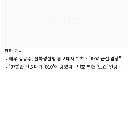
관련 기사
배우 김응수, 전북경찰청 홍보대사 위촉…"마약 근절 앞장"
'070'만 걸렀다가 '010'에 당했다…번호 변환 '노쇼' 일당 검
거