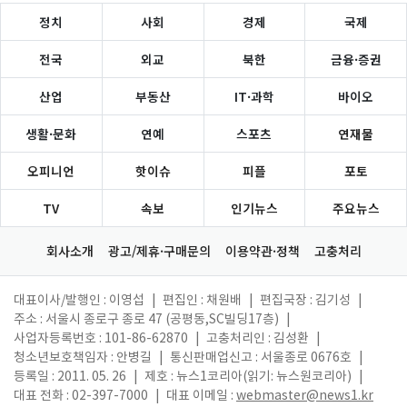
정치
사회
경제
국제
전국
외교
북한
금융·증권
산업
부동산
IT·과학
바이오
생활·문화
연예
스포츠
연재물
오피니언
핫이슈
피플
포토
TV
속보
인기뉴스
주요뉴스
회사소개
광고/제휴·구매문의
이용약관·정책
고충처리
대표이사/발행인 : 이영섭
|
편집인 : 채원배
|
편집국장 : 김기성
|
주소 : 서울시 종로구 종로 47 (공평동,SC빌딩17층)
|
사업자등록번호 : 101-86-62870
|
고충처리인 : 김성환
|
청소년보호책임자 : 안병길
|
통신판매업신고 : 서울종로 0676호
|
등록일 : 2011. 05. 26
|
제호 : 뉴스1코리아(읽기: 뉴스원코리아)
|
대표 전화 : 02-397-7000
|
대표 이메일 :
webmaster@news1.kr