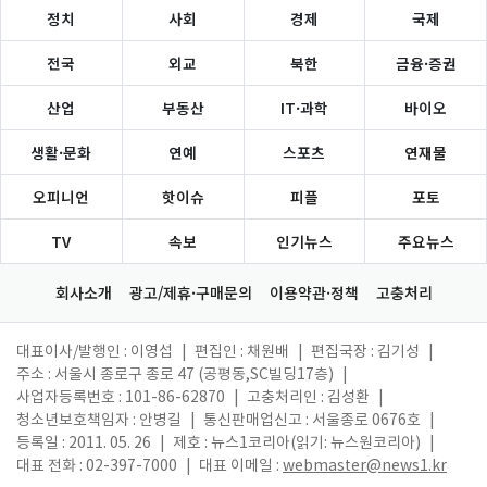
정치
사회
경제
국제
전국
외교
북한
금융·증권
산업
부동산
IT·과학
바이오
생활·문화
연예
스포츠
연재물
오피니언
핫이슈
피플
포토
TV
속보
인기뉴스
주요뉴스
회사소개
광고/제휴·구매문의
이용약관·정책
고충처리
대표이사/발행인 : 이영섭
|
편집인 : 채원배
|
편집국장 : 김기성
|
주소 : 서울시 종로구 종로 47 (공평동,SC빌딩17층)
|
사업자등록번호 : 101-86-62870
|
고충처리인 : 김성환
|
청소년보호책임자 : 안병길
|
통신판매업신고 : 서울종로 0676호
|
등록일 : 2011. 05. 26
|
제호 : 뉴스1코리아(읽기: 뉴스원코리아)
|
대표 전화 : 02-397-7000
|
대표 이메일 :
webmaster@news1.kr