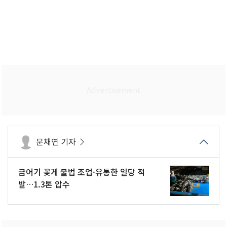
문채연 기자
금어기 꽃게 불법 조업·유통한 일당 적
발…1.3톤 압수