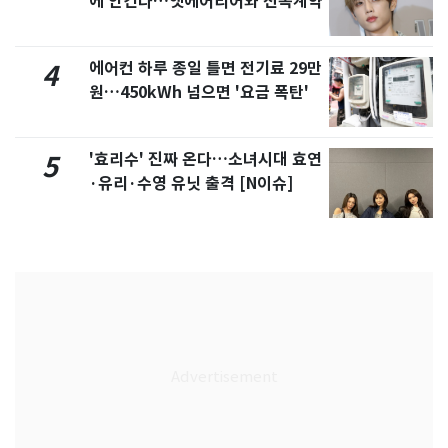
에 안긴다…앳에어리어와 전속계약
에어컨 하루 종일 틀면 전기료 29만
4
원…450kWh 넘으면 '요금 폭탄'
'효리수' 진짜 온다…소녀시대 효연
5
·유리·수영 유닛 출격 [N이슈]