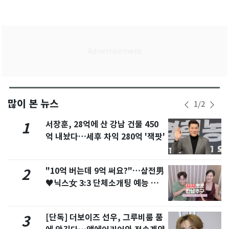
많이 본 뉴스
1
/
2
서장훈, 28억에 산 강남 건물 450
1
억 내놨다…세후 차익 280억 '잭팟'
"10억 버는데 9억 써요?"…삼전男
2
♥닉스女 3:3 단체소개팅 예능 화
제
[단독] 더보이즈 선우, 그루비룸 품
3