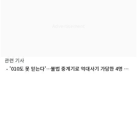
관련 기사
'010도 못 믿는다'…불법 중계기로 억대사기 가담한 4명 검
거(종합)