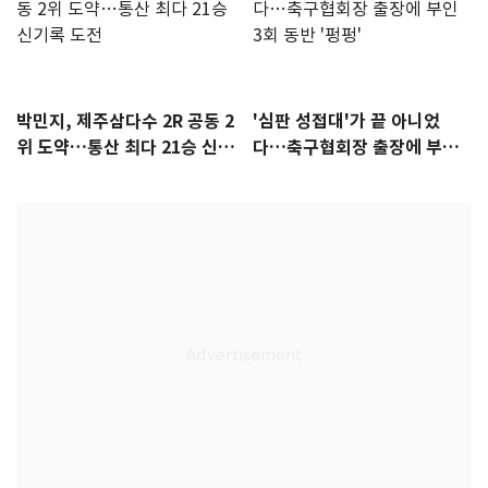
박민지, 제주삼다수 2R 공동 2
'심판 성접대'가 끝 아니었
위 도약…통산 최다 21승 신기
다…축구협회장 출장에 부인
록 도전
3회 동반 '펑펑'