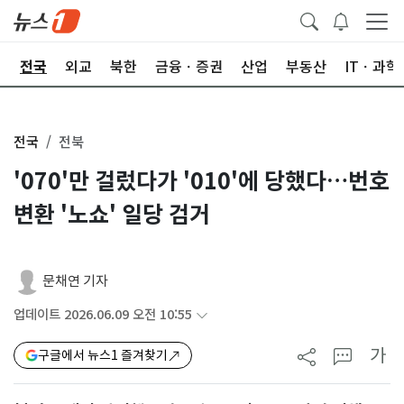
제
전국
외교
북한
금융ㆍ증권
산업
부동산
ITㆍ과학
전국
전북
'070'만 걸렀다가 '010'에 당했다…번호
변환 '노쇼' 일당 검거
문채연 기자
업데이트 2026.06.09 오전 10:55
가
구글에서 뉴스1 즐겨찾기