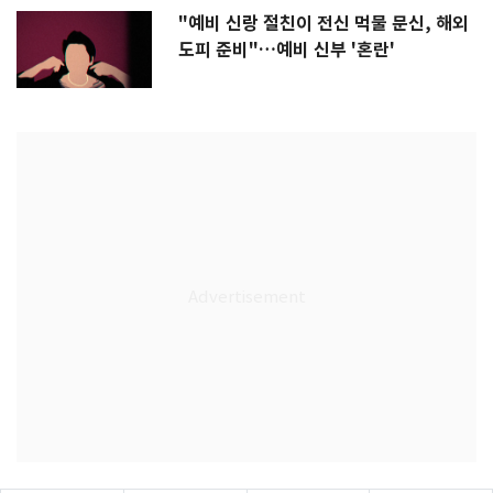
"예비 신랑 절친이 전신 먹물 문신, 해외
도피 준비"…예비 신부 '혼란'