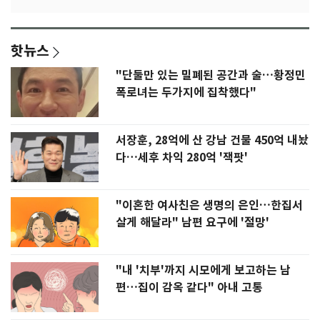
핫뉴스
"단둘만 있는 밀폐된 공간과 술…황정민
폭로녀는 두가지에 집착했다"
서장훈, 28억에 산 강남 건물 450억 내놨
다…세후 차익 280억 '잭팟'
"이혼한 여사친은 생명의 은인…한집서
살게 해달라" 남편 요구에 '절망'
"내 '치부'까지 시모에게 보고하는 남
편…집이 감옥 같다" 아내 고통