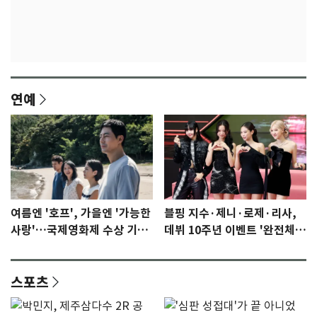
연예
여름엔 '호프', 가을엔 '가능한
블핑 지수·제니·로제·리사,
사랑'…국제영화제 수상 기대
데뷔 10주년 이벤트 '완전체'
감 [N이슈]
참석 확정…기대감 UP
스포츠