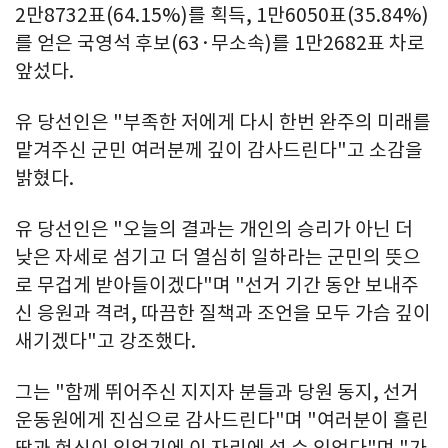
2만8732표(64.15%)를 획득, 1만6050표(35.84%)
를 얻은 국영석 후보(63·무소속)를 1만2682표 차로
앞섰다.
유 당선인은 "부족한 저에게 다시 한번 완주의 미래를
맡겨주신 군민 여러분께 깊이 감사드린다"고 소감을
밝혔다.
유 당선인은 "오늘의 결과는 개인의 승리가 아닌 더
낮은 자세로 섬기고 더 열심히 일하라는 군민의 뜻으
로 무겁게 받아들이겠다"며 "선거 기간 동안 보내주
신 응원과 격려, 따끔한 질책과 조언을 모두 가슴 깊이
새기겠다"고 강조했다.
그는 "함께 뛰어주신 지지자 분들과 당원 동지, 선거
운동원에게 진심으로 감사드린다"며 "여러분이 흘린
땀과 헌신이 있었기에 이 자리에 설 수 있었다"며 "가