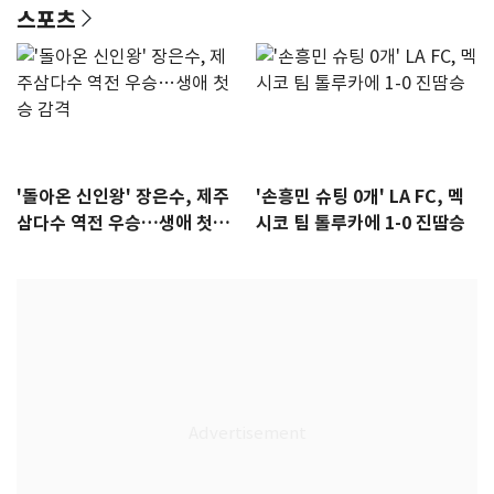
스포츠
'돌아온 신인왕' 장은수, 제주
'손흥민 슈팅 0개' LA FC, 멕
삼다수 역전 우승…생애 첫승
시코 팀 톨루카에 1-0 진땀승
감격