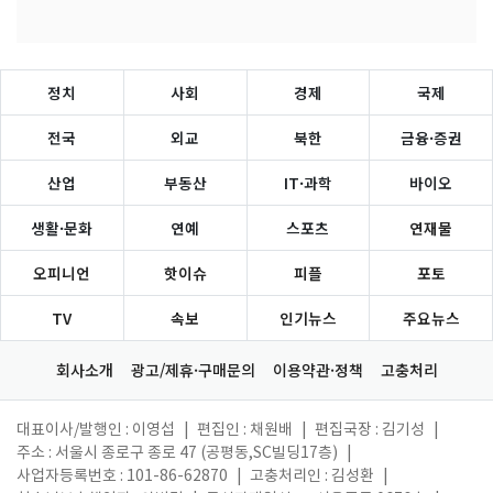
정치
사회
경제
국제
전국
외교
북한
금융·증권
산업
부동산
IT·과학
바이오
생활·문화
연예
스포츠
연재물
오피니언
핫이슈
피플
포토
TV
속보
인기뉴스
주요뉴스
회사소개
광고/제휴·구매문의
이용약관·정책
고충처리
대표이사/발행인 : 이영섭
|
편집인 : 채원배
|
편집국장 : 김기성
|
주소 : 서울시 종로구 종로 47 (공평동,SC빌딩17층)
|
사업자등록번호 : 101-86-62870
|
고충처리인 : 김성환
|