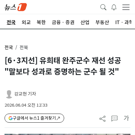
제
전국
외교
북한
금융ㆍ증권
산업
부동산
ITㆍ과학
전국
전북
[6·3지선] 유희태 완주군수 재선 성공
"말보다 성과로 증명하는 군수 될 것"
강교현 기자
2026.06.04 오전 12:33
가
구글에서 뉴스1 즐겨찾기