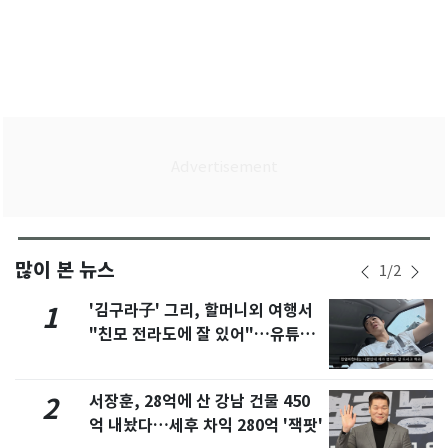
많이 본 뉴스
1
/
2
'김구라子' 그리, 할머니외 여행서
1
"친모 전라도에 잘 있어"…유튜브
서 언급
서장훈, 28억에 산 강남 건물 450
2
억 내놨다…세후 차익 280억 '잭팟'