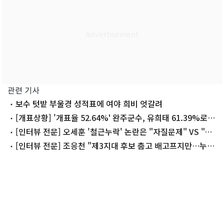
관련 기사
보수 텃밭 부울경 성적표에 여야 희비 엇갈려
[개표상황] '개표율 52.64%' 완주군수, 유희태 61.39%로 앞
서
[인터뷰 전문] 오세훈 '철근누락' 논란은 "자질문제" VS "허
위사실"
[인터뷰 전문] 조응천 "제3지대 후보 춥고 배고프지만…누군
가는 해야 해"