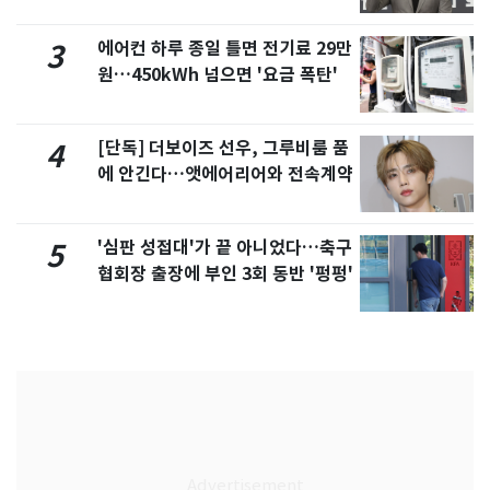
에어컨 하루 종일 틀면 전기료 29만
3
원…450kWh 넘으면 '요금 폭탄'
[단독] 더보이즈 선우, 그루비룸 품
4
에 안긴다…앳에어리어와 전속계약
'심판 성접대'가 끝 아니었다…축구
5
협회장 출장에 부인 3회 동반 '펑펑'