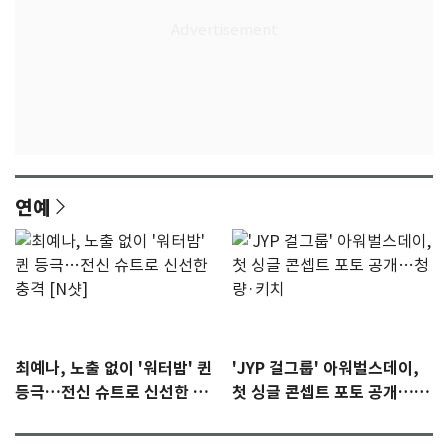
연예
최예나, 노출 없이 '워터밤' 퀸
'JYP 걸그룹' 아워벌스데이,
등극…전신 슈트로 신선한 충
첫 싱글 콘셉트 포토 공개…청
격 [N샷]
량·키치