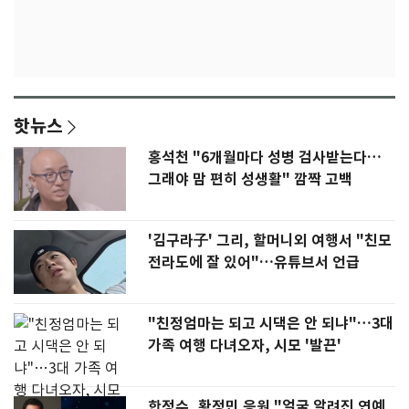
핫뉴스
홍석천 "6개월마다 성병 검사받는다…
그래야 맘 편히 성생활" 깜짝 고백
'김구라子' 그리, 할머니외 여행서 "친모
전라도에 잘 있어"…유튜브서 언급
"친정엄마는 되고 시댁은 안 되냐"…3대
가족 여행 다녀오자, 시모 '발끈'
한정수, 황정민 응원 "얼굴 알려진 연예