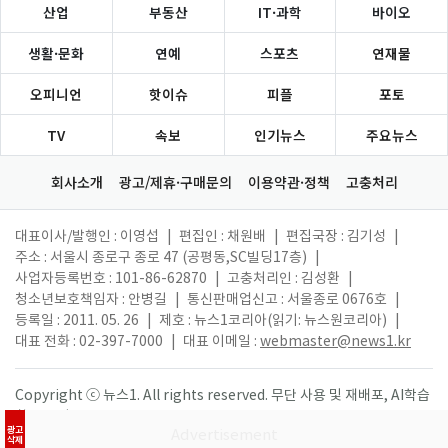
산업
부동산
IT·과학
바이오
생활·문화
연예
스포츠
연재물
오피니언
핫이슈
피플
포토
TV
속보
인기뉴스
주요뉴스
회사소개
광고/제휴·구매문의
이용약관·정책
고충처리
대표이사/발행인 : 이영섭
|
편집인 : 채원배
|
편집국장 : 김기성
|
주소 : 서울시 종로구 종로 47 (공평동,SC빌딩17층)
|
사업자등록번호 : 101-86-62870
|
고충처리인 : 김성환
|
청소년보호책임자 : 안병길
|
통신판매업신고 : 서울종로 0676호
|
등록일 : 2011. 05. 26
|
제호 : 뉴스1코리아(읽기: 뉴스원코리아)
|
대표 전화 : 02-397-7000
|
대표 이메일 :
webmaster@news1.kr
Copyright ⓒ 뉴스1. All rights reserved. 무단 사용 및 재배포, AI학습
활용 금지.
광고
삭제