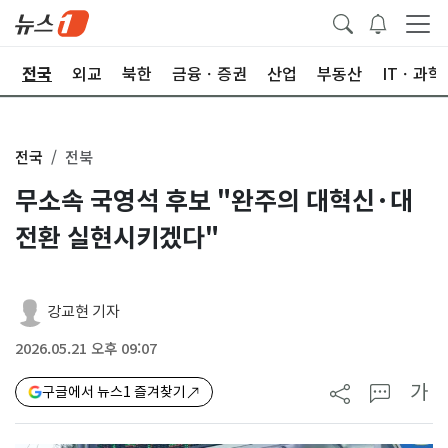
제
전국
외교
북한
금융ㆍ증권
산업
부동산
ITㆍ과학
전국
전북
무소속 국영석 후보 "완주의 대혁신·대
전환 실현시키겠다"
강교현 기자
2026.05.21 오후 09:07
가
구글에서 뉴스1 즐겨찾기