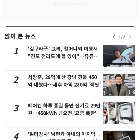
많이 본 뉴스
1
/
2
'김구라子' 그리, 할머니외 여행서
1
"친모 전라도에 잘 있어"…유튜브
서 언급
서장훈, 28억에 산 강남 건물 450
2
억 내놨다…세후 차익 280억 '잭팟'
에어컨 하루 종일 틀면 전기료 29만
3
원…450kWh 넘으면 '요금 폭탄'
'일타강사' 남편과 아내의 마지막
4