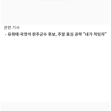
관련 기사
유희태·국영석 완주군수 후보, 주말 표심 공략 "내가 적임자"