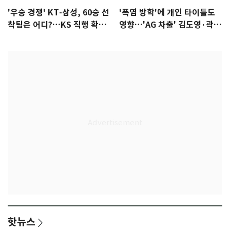
'우승 경쟁' KT-삼성, 60승 선
'폭염 방학'에 개인 타이틀도
착팀은 어디?…KS 직행 확률
영향…'AG 차출' 김도영·곽빈
77.8%
울상
핫뉴스