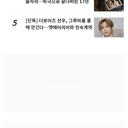
술자리…비극으로 끝나버린 17년
[단독] 더보이즈 선우, 그루비룸 품
5
에 안긴다…앳에어리어와 전속계약