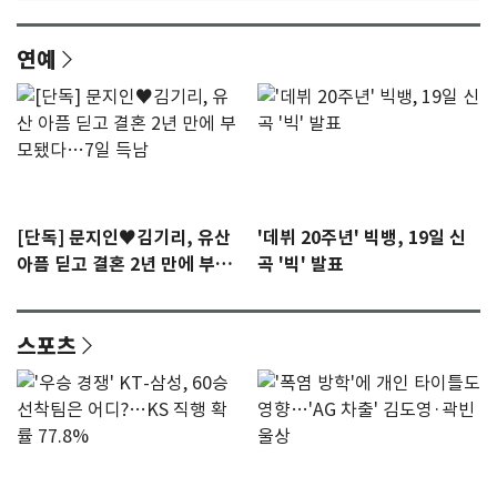
연예
[단독] 문지인♥김기리, 유산
'데뷔 20주년' 빅뱅, 19일 신
아픔 딛고 결혼 2년 만에 부모
곡 '빅' 발표
됐다…7일 득남
스포츠