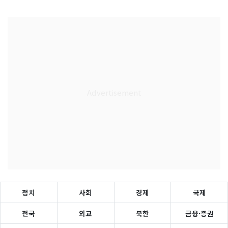
정치
사회
경제
국제
전국
외교
북한
금융·증권