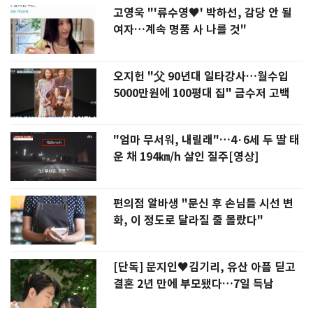
고영욱 "'류수영♥' 박하선, 감당 안 될
여자…계속 명품 사 나를 것"
오지헌 "父 90년대 일타강사…월수입
5000만원에 100평대 집" 금수저 고백
"엄마 무서워, 내릴래"…4·6세 두 딸 태
운 채 194㎞/h 살인 질주[영상]
편의점 알바생 "문신 후 손님들 시선 변
화, 이 정도로 달라질 줄 몰랐다"
[단독] 문지인♥김기리, 유산 아픔 딛고
결혼 2년 만에 부모됐다…7일 득남