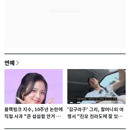
연예
블랙핑크 지수, 10주년 논란에
'김구라子' 그리, 할머니외 여
직접 사과 "큰 섭섭함 안겨 미
행서 "친모 전라도에 잘 있
안"
어"…유튜브서 언급