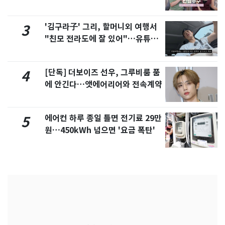
제
'김구라子' 그리, 할머니외 여행서
3
"친모 전라도에 잘 있어"…유튜브
서 언급
[단독] 더보이즈 선우, 그루비룸 품
4
에 안긴다…앳에어리어와 전속계약
에어컨 하루 종일 틀면 전기료 29만
5
원…450kWh 넘으면 '요금 폭탄'