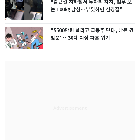
"출근길 지하철서 두자리 차지, 업무 보
는 100㎏ 남성…부딪히면 신경질"
"5500만원 날리고 급등주 단타, 남은 건
빚뿐"…30대 여성 파혼 위기