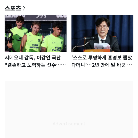
스포츠
시메오네 감독, 이강인 극찬
'스스로 투명하게 홍명보 뽑았
"겸손하고 노력하는 선수…좋
다더니'…2년 만에 말 바꾼 이
은 첫인상"
임생