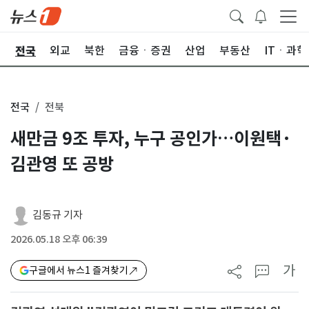
전국
제
외교
북한
금융ㆍ증권
산업
부동산
ITㆍ과학
전국
전북
새만금 9조 투자, 누구 공인가…이원택·
김관영 또 공방
김동규 기자
2026.05.18 오후 06:39
가
구글에서 뉴스1 즐겨찾기