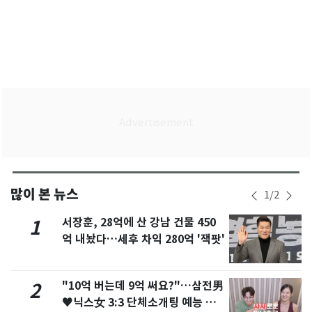
많이 본 뉴스
1
/
2
서장훈, 28억에 산 강남 건물 450
1
억 내놨다…세후 차익 280억 '잭팟'
"10억 버는데 9억 써요?"…삼전男
2
♥닉스女 3:3 단체소개팅 예능 화