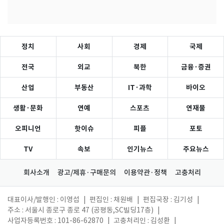
정치
사회
경제
국제
전국
외교
북한
금융·증권
산업
부동산
IT·과학
바이오
생활·문화
연예
스포츠
연재물
오피니언
핫이슈
피플
포토
TV
속보
인기뉴스
주요뉴스
회사소개
광고/제휴·구매문의
이용약관·정책
고충처리
대표이사/발행인 : 이영섭
|
편집인 : 채원배
|
편집국장 : 김기성
|
주소 : 서울시 종로구 종로 47 (공평동,SC빌딩17층)
|
사업자등록번호 : 101-86-62870
|
고충처리인 : 김성환
|