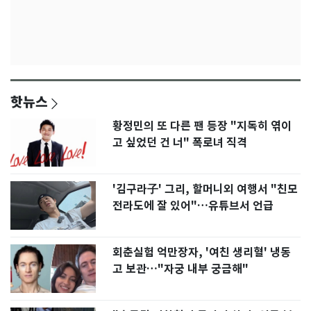
핫뉴스
황정민의 또 다른 팬 등장 "지독히 엮이
고 싶었던 건 너" 폭로녀 직격
'김구라子' 그리, 할머니외 여행서 "친모
전라도에 잘 있어"…유튜브서 언급
회춘실험 억만장자, '여친 생리혈' 냉동
고 보관…"자궁 내부 궁금해"