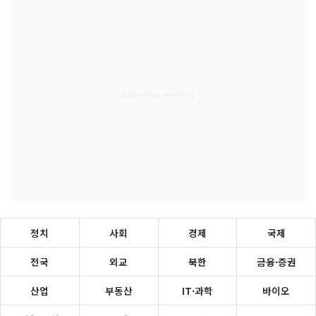
정치
사회
경제
국제
전국
외교
북한
금융·증권
산업
부동산
IT·과학
바이오