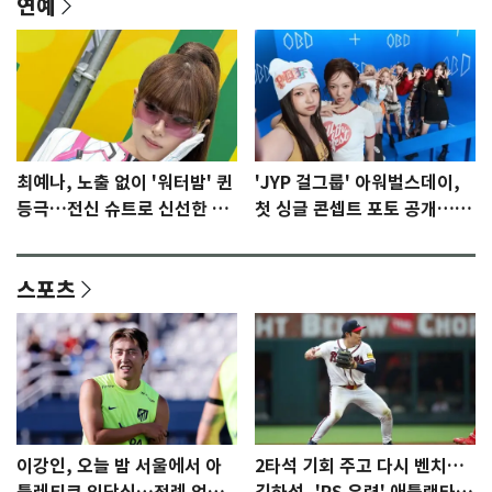
연예
최예나, 노출 없이 '워터밤' 퀸
'JYP 걸그룹' 아워벌스데이,
등극…전신 슈트로 신선한 충
첫 싱글 콘셉트 포토 공개…청
격 [N샷]
량·키치
스포츠
이강인, 오늘 밤 서울에서 아
2타석 기회 주고 다시 벤치…