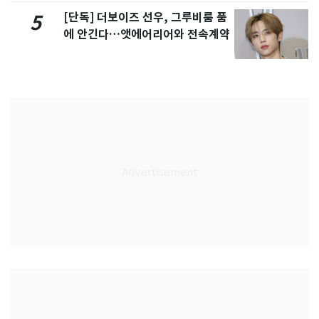
[단독] 더보이즈 선우, 그루비룸 품
5
에 안긴다…앳에어리어와 전속계약