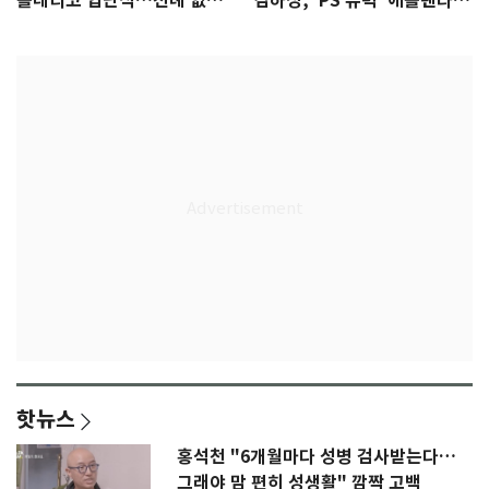
틀레티코 입단식…전례 없는
김하성, 'PS 유력' 애틀랜타에
특급대우
자리 있나
핫뉴스
홍석천 "6개월마다 성병 검사받는다…
그래야 맘 편히 성생활" 깜짝 고백