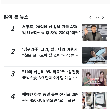
많이 본 뉴스
1
/
2
서장훈, 28억에 산 강남 건물 450
1
억 내놨다…세후 차익 280억 '잭팟'
'김구라子' 그리, 할머니외 여행서
2
"친모 전라도에 잘 있어"…유튜브
서 언급
"10억 버는데 9억 써요?"…삼전男
3
♥닉스女 3:3 단체소개팅 예능 화
제
에어컨 하루 종일 틀면 전기료 29만
4
원…450kWh 넘으면 '요금 폭탄'