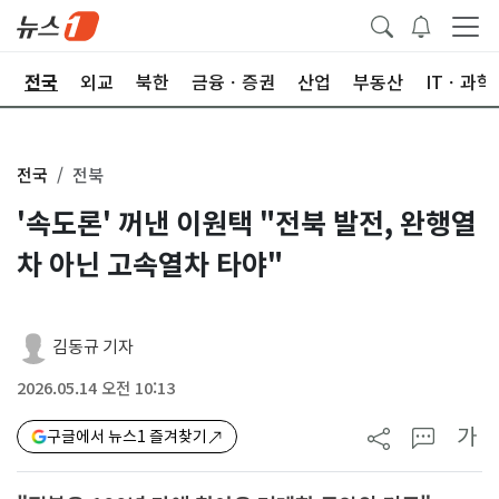
제
전국
외교
북한
금융ㆍ증권
산업
부동산
ITㆍ과학
전국
전북
'속도론' 꺼낸 이원택 "전북 발전, 완행열
차 아닌 고속열차 타야"
김동규 기자
2026.05.14 오전 10:13
가
구글에서 뉴스1 즐겨찾기