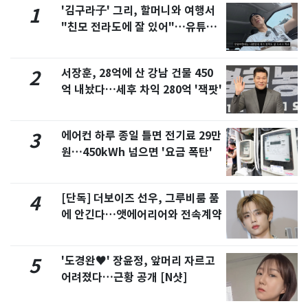
'김구라子' 그리, 할머니와 여행서
1
"친모 전라도에 잘 있어"…유튜브
서 언급
서장훈, 28억에 산 강남 건물 450
2
억 내놨다…세후 차익 280억 '잭팟'
에어컨 하루 종일 틀면 전기료 29만
3
원…450kWh 넘으면 '요금 폭탄'
[단독] 더보이즈 선우, 그루비룸 품
4
에 안긴다…앳에어리어와 전속계약
'도경완♥' 장윤정, 앞머리 자르고
5
어려졌다…근황 공개 [N샷]