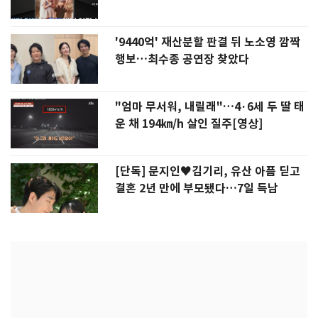
'9440억' 재산분할 판결 뒤 노소영 깜짝
행보…최수종 공연장 찾았다
"엄마 무서워, 내릴래"…4·6세 두 딸 태
운 채 194㎞/h 살인 질주[영상]
[단독] 문지인♥김기리, 유산 아픔 딛고
결혼 2년 만에 부모됐다…7일 득남