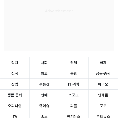
정치
사회
경제
국제
전국
외교
북한
금융·증권
산업
부동산
IT·과학
바이오
생활·문화
연예
스포츠
연재물
오피니언
핫이슈
피플
포토
TV
속보
인기뉴스
주요뉴스