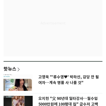
핫뉴스
고영욱 "'류수영♥' 박하선, 감당 안 될
여자…계속 명품 사 나를 것"
오지헌 "父 90년대 일타강사…월수입
5000만원에 100평대 집" 금수저 고백