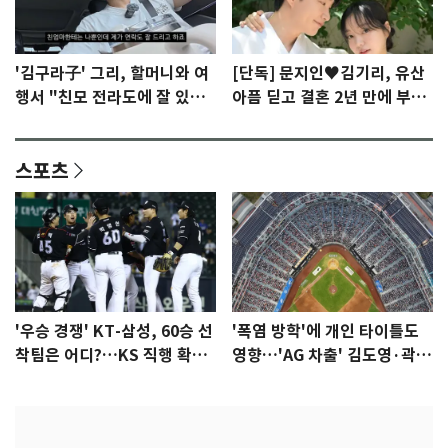
'김구라子' 그리, 할머니와 여
[단독] 문지인♥김기리, 유산
행서 "친모 전라도에 잘 있
아픔 딛고 결혼 2년 만에 부모
어"…유튜브서 언급
됐다…7일 득남
스포츠
'우승 경쟁' KT-삼성, 60승 선
'폭염 방학'에 개인 타이틀도
착팀은 어디?…KS 직행 확률
영향…'AG 차출' 김도영·곽빈
77.8%
울상