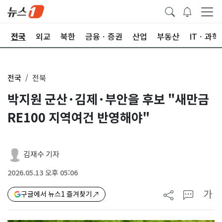
제
전국
외교
북한
금융ㆍ증권
산업
부동산
ITㆍ과학
전국
전북
박지원 군산·김제·부안을 후보 "새만금
RE100 지역여건 반영해야"
김재수 기자
2026.05.13 오후 05:06
가
구글에서 뉴스1 즐겨찾기