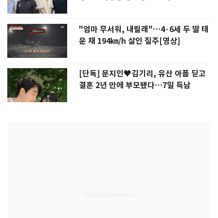
"엄마 무서워, 내릴래"…4·6세 두 딸 태
운 채 194㎞/h 살인 질주[영상]
[단독] 문지인♥김기리, 유산 아픔 딛고
결혼 2년 만에 부모됐다…7일 득남