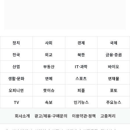
정치
사회
경제
국제
전국
외교
북한
금융·증권
산업
부동산
IT·과학
바이오
생활·문화
연예
스포츠
연재물
오피니언
핫이슈
피플
포토
TV
속보
인기뉴스
주요뉴스
회사소개
광고/제휴·구매문의
이용약관·정책
고충처리