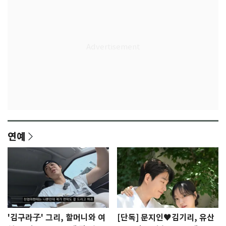
연예
'김구라子' 그리, 할머니와 여
[단독] 문지인♥김기리, 유산