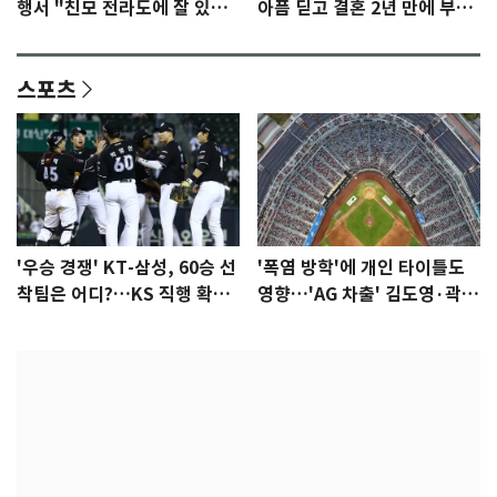
행서 "친모 전라도에 잘 있
아픔 딛고 결혼 2년 만에 부모
어"…유튜브서 언급
됐다…7일 득남
스포츠
'우승 경쟁' KT-삼성, 60승 선
'폭염 방학'에 개인 타이틀도
착팀은 어디?…KS 직행 확률
영향…'AG 차출' 김도영·곽빈
77.8%
울상