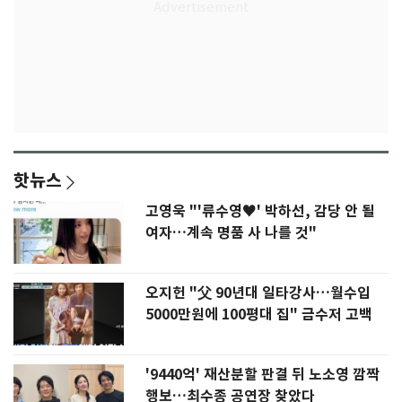
핫뉴스
고영욱 "'류수영♥' 박하선, 감당 안 될
여자…계속 명품 사 나를 것"
오지헌 "父 90년대 일타강사…월수입
5000만원에 100평대 집" 금수저 고백
'9440억' 재산분할 판결 뒤 노소영 깜짝
행보…최수종 공연장 찾았다