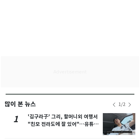
많이 본 뉴스
1
/
2
'김구라子' 그리, 할머니외 여행서
1
"친모 전라도에 잘 있어"…유튜브
서 언급