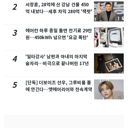
서장훈, 28억에 산 강남 건물 450
2
억 내놨다…세후 차익 280억 '잭팟'
에어컨 하루 종일 틀면 전기료 29만
3
원…450kWh 넘으면 '요금 폭탄'
'일타강사' 남편과 아내의 마지막
4
술자리…비극으로 끝나버린 17년
[단독] 더보이즈 선우, 그루비룸 품
5
에 안긴다…앳에어리어와 전속계약