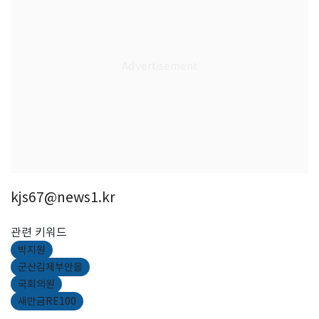
kjs67@news1.kr
관련 키워드
박지원
군산김제부안을
국회의원
새만금RE100