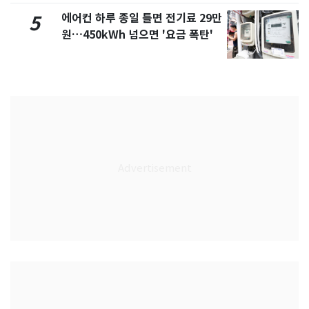
에어컨 하루 종일 틀면 전기료 29만
5
원…450kWh 넘으면 '요금 폭탄'