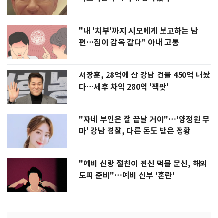
"내 '치부'까지 시모에게 보고하는 남
편…집이 감옥 같다" 아내 고통
서장훈, 28억에 산 강남 건물 450억 내놨
다…세후 차익 280억 '잭팟'
"자네 부인은 잘 끝날 거야"…'양정원 무
마' 강남 경찰, 다른 돈도 받은 정황
"예비 신랑 절친이 전신 먹물 문신, 해외
도피 준비"…예비 신부 '혼란'