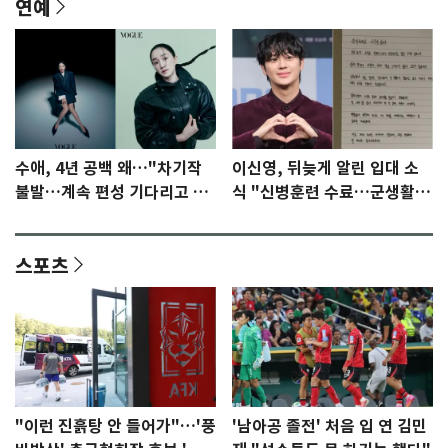
연예
수애, 4년 공백 왜…"차기작
이신영, 뒤늦게 알린 입대 소
불발…계속 편성 기다리고 있
식 "신병훈련 수료…군생활
다"
집중"
스포츠
"이런 진흙탕 안 들어가"…'풍
'남아공 졸전' 처음 입 연 김민