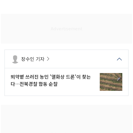
장수인 기자
뙤약볕 쓰러진 농민 '열화상 드론'이 찾는
다…전북경찰 합동 순찰