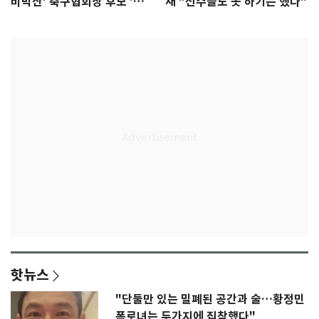
비박산' 축구협회장 후보 '실
재 "선수들도 못 하기는 했다"
종'
핫뉴스
"단둘만 있는 밀폐된 공간과 술…황정민
폭로녀는 두가지에 집착했다"