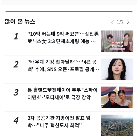
많이 본 뉴스
1
/
2
"10억 버는데 9억 써요?"…삼전男
1
♥닉스女 3:3 단체소개팅 예능 화
제
"배우계 기강 잡아달라"…'4년 공
2
백' 수애, SNS 오픈·프로필 공개
화제
톰 홀랜드♥젠데이아 부부 '스파이
3
더맨4'·'오디세이'로 극장 장악
2차 공공기관 지방이전 발표 임
4
박…"나주 혁신도시 최적"