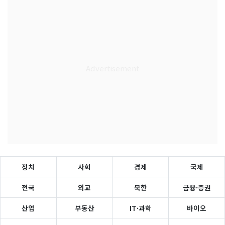
정치
사회
경제
국제
전국
외교
북한
금융·증권
산업
부동산
IT·과학
바이오