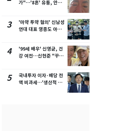
가"…'8혼' 유퉁, 안면
추미애 경기지
마비 근황 유튜브서 공
비상 상황' 
개
'마약 투약 혐의' 신남성
경기 광주 
3
8
연대 대표 영종도 아파
서 40대 女 
트서 숨진 채 발견
견…시신 옆엔
'99세 배우' 신영균, 건
삼성전자·S
4
9
강 여전…신현준 "꾸준
"주주 환원 
히 운동하시는 모습에
확대할 것" 
큰 자극"
국내투자 이자·배당 전
"하늘로 떠
5
10
액 비과세…'생산적 금
속"…이현주
융 ISA' 신설
번째 모발 