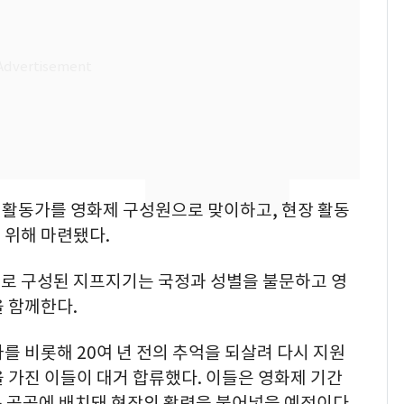
추미애 경기지사, '재정
비상 상황' 선언
경기 광주 아파트 화단
8
서 40대 女 숨진 채 발
견…시신 옆엔 '이불'
삼성전자·SK하이닉스
9
"주주 환원 의미 있게
확대할 것" 약속
원활동가를 영화제 구성원으로 맞이하고, 현장 활동
"하늘로 떠난 딸과의 약
 위해 마련됐다.
10
속"…이현주 경사, 세
번째 모발 기부
로 구성된 지프지기는 국정과 성별을 불문하고 영
 함께한다.
를 비롯해 20여 년 전의 추억을 되살려 다시 지원
 가진 이들이 대거 합류했다. 이들은 영화제 기간
 등 곳곳에 배치돼 현장의 활력을 불어넣을 예정이다.