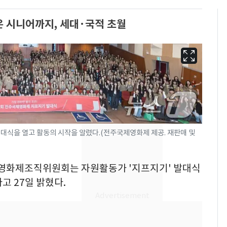
온 시니어까지, 세대·국적 초월
대식을 열고 활동의 시작을 알렸다.(전주국제영화제 제공. 재판매 및
국제영화제조직위원회는 자원활동가 '지프지기' 발대식
용산 거주 일본인 인플
6
고 27일 밝혔다.
루언서, SNS 라이브방
송 도중 사망
"사실상 부도 상태"…
7