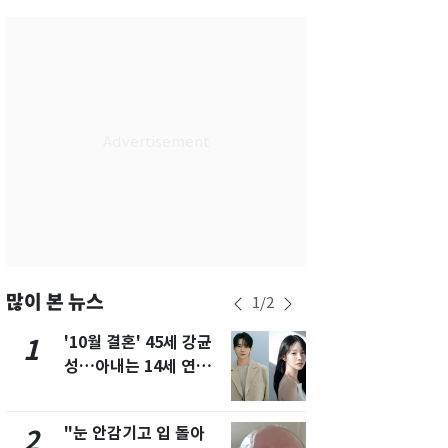
서울
34
℃
부산
32
℃
대구
33
℃
인천
35
℃
광주
34
℃
대전
33
℃
울산
32
℃
강릉
29
℃
많이 본 뉴스
1
/
2
제주
29
℃
'10월 결혼' 45세 강균
용산 거주 
1
6
성…아내는 14세 연하
루언서, SN
배우 유하진(종합)
송 도중 사망
"눈 안감기고 입 돌아
"사실상 부
2
7