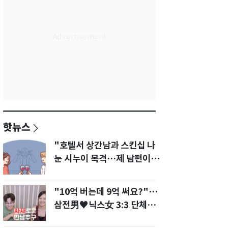
핫뉴스
"호텔서 상간남과 스킨십 나
눈 시누이 목격…제 남편이
입 다물라 하네요"
"10억 버는데 9억 써요?"…
삼전男♥닉스女 3:3 단체소
개팅 예능 화제