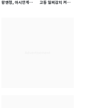
왕옌청, 아시안게임
고등 일찌감치 켜졌
서 한국전 '표적 등판'
는데 KBO 팔짱만
가능성