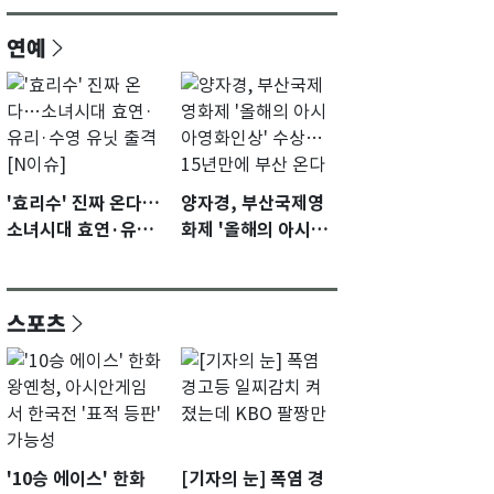
연예
'효리수' 진짜 온다…
양자경, 부산국제영
소녀시대 효연·유리·
화제 '올해의 아시아
수영 유닛 출격 [N이
영화인상' 수상…15
슈]
년만에 부산 온다
스포츠
'10승 에이스' 한화
[기자의 눈] 폭염 경