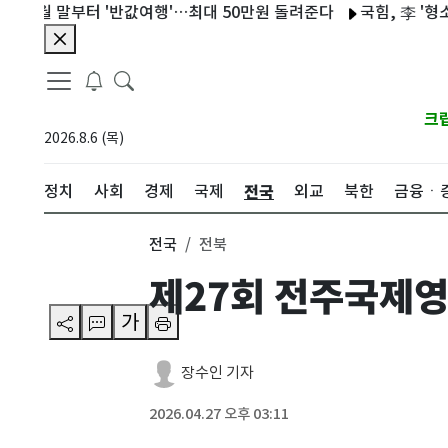
월 말부터 '반값여행'…최대 50만원 돌려준다
국힘, 李 '형소법 
크
2026.8.6 (목)
전국
정치
사회
경제
국제
외교
북한
금융ㆍ
전국
전북
제27회 전주국제영
가
장수인 기자
2026.04.27 오후 03:11