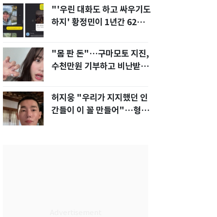
"'우린 대화도 하고 싸우기도
하지' 황정민이 1년간 62차례
먼저 전화"
"몸 판 돈"…구마모토 지진,
수천만원 기부하고 비난받은
성인물 배우
허지웅 "우리가 지지했던 인
간들이 이 꼴 만들어"…형소
법 개정안에 발끈