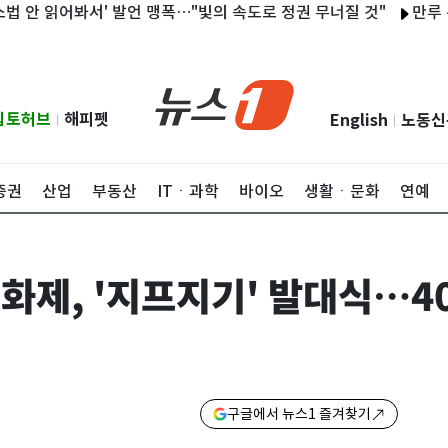
안 읽어봐서' 발언 맹폭…"빛의 속도로 정권 무너질 것"
만루 위기 막
립토허브
해피펫
English
노동신
|
|
증권
산업
부동산
ITㆍ과학
바이오
생활ㆍ문화
연예
화제, '지프지기' 발대식…40
구글에서 뉴스1 즐겨찾기