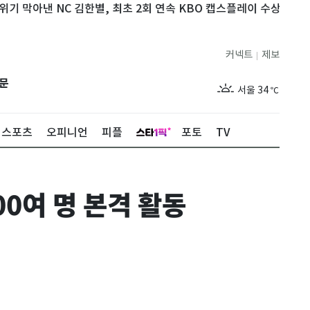
아낸 NC 김한별, 최초 2회 연속 KBO 캡스플레이 수상
美 상원 
커넥트
제보
|
제주
29
℃
문
서울
34
℃
부산
32
℃
스포츠
오피니언
피플
포토
TV
대구
33
℃
인천
35
℃
0여 명 본격 활동
광주
34
℃
대전
33
℃
울산
32
℃
강릉
29
℃
제주
29
℃