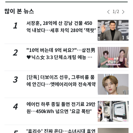
많이 본 뉴스
1
/
2
서장훈, 28억에 산 강남 건물 450
1
억 내놨다…세후 차익 280억 '잭팟'
"10억 버는데 9억 써요?"…삼전男
2
♥닉스女 3:3 단체소개팅 예능 화
제
[단독] 더보이즈 선우, 그루비룸 품
3
에 안긴다…앳에어리어와 전속계약
에어컨 하루 종일 틀면 전기료 29만
4
원…450kWh 넘으면 '요금 폭탄'
'효리수' 진짜 온다…소녀시대 효연