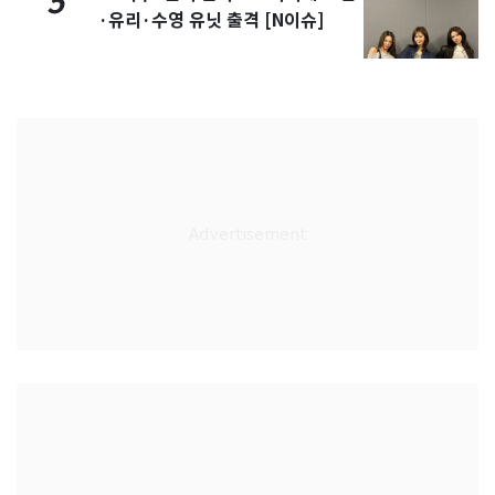
5
·유리·수영 유닛 출격 [N이슈]