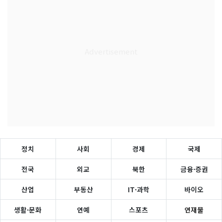
정치
사회
경제
국제
전국
외교
북한
금융·증권
산업
부동산
IT·과학
바이오
생활·문화
연예
스포츠
연재물