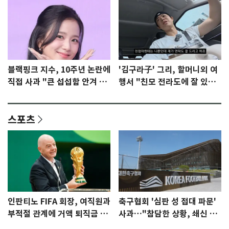
블랙핑크 지수, 10주년 논란에
'김구라子' 그리, 할머니외 여
직접 사과 "큰 섭섭함 안겨 미
행서 "친모 전라도에 잘 있
안"
어"…유튜브서 언급
스포츠
인판티노 FIFA 회장, 여직원과
축구협회 '심판 성 접대 파문'
부적절 관계에 거액 퇴직금 지
사과…"참담한 상황, 쇄신 약
급 논란
속"