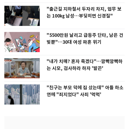
"출근길 지하철서 두자리 차지, 업무 보
는 100㎏ 남성…부딪히면 신경질"
"5500만원 날리고 급등주 단타, 남은 건
빚뿐"…30대 여성 파혼 위기
"내가 치매? 혼자 죽겠다"…깜빡깜빡하
는 시모, 검사하라 하자 '발끈'
"친구는 부모 덕에 집 샀는데" 아들 하소
연에 "죄지었다" 사죄 '먹먹'