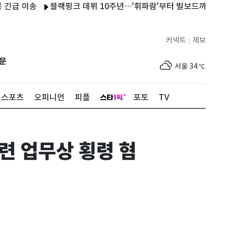
 이송
블랙핑크 데뷔 10주년…'휘파람'부터 빌보드까지 매 순간 최
커넥트
제보
|
제주
30
℃
문
서울
34
℃
부산
34
℃
스포츠
오피니언
피플
포토
TV
대구
36
℃
인천
35
℃
 업무상 횡령 혐
광주
33
℃
대전
35
℃
울산
34
℃
강릉
24
℃
제주
30
℃