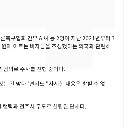
낮 최고 37도 폭염 계
7
속…전국 곳곳 비 [오늘
날씨]
[단독]중수청 가는 검찰
8
구협회 간부 A 씨 등 2명이 지난 2021년부터 3
수사관 경력 합산 추
 원에 이르는 비자금을 조성했다는 의혹과 관련해
진…법무사·집행관 '혜
택' 유지
"캐리비안 베이 여자 탈
9
의실에 남자가 있어
령 혐의로 수사를 진행 중이다.
요"…경찰 수사
는 건 맞다"면서도 "자세한 내용은 밝힐 수 없
전남광주 화정역 인근서
10
교통사고로 40대 심정
지…6명 부상
 캠틱과 전주시 주도로 설립된 단체다.