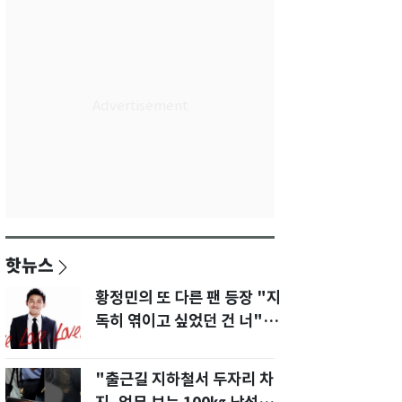
핫뉴스
황정민의 또 다른 팬 등장 "지
독히 엮이고 싶었던 건 너" 폭
로녀 직격
"출근길 지하철서 두자리 차