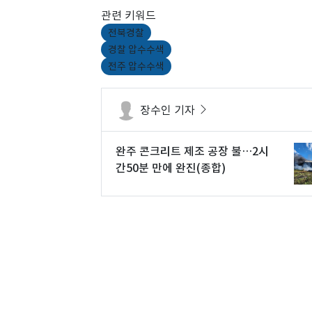
관련 키워드
전북경찰
경찰 압수수색
전주 압수수색
장수인 기자
완주 콘크리트 제조 공장 불…2시
간50분 만에 완진(종합)