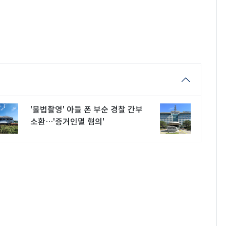
'불법촬영' 아들 폰 부순 경찰 간부
소환…'증거인멸 혐의'