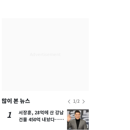
서울
34
℃
부산
34
℃
대구
36
℃
인천
35
℃
광주
33
℃
대전
35
℃
울산
34
℃
강릉
24
℃
제주
30
℃
많이 본 뉴스
1
/
2
서장훈, 28억에 산 강남
13호 태풍 '
1
6
건물 450억 내놨다…세
키나와·가고
후 차익 280억 '잭팟'
근…26만명