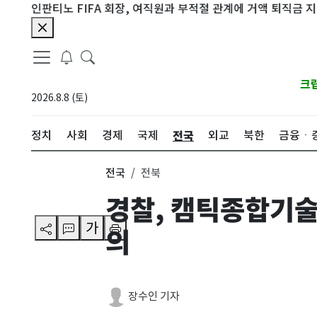
인판티노 FIFA 회장, 여직원과 부적절 관계에 거액 퇴직금 지급 논
크
2026.8.8 (토)
전국
정치
사회
경제
국제
외교
북한
금융ㆍ
전국
전북
경찰, 캠틱종합기술
가
의
장수인 기자