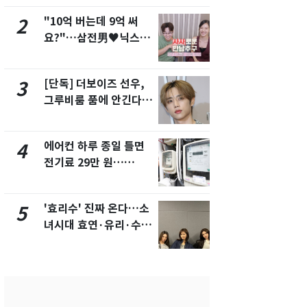
"10억 버는데 9억 써
낮 최고 37
2
7
요?"…삼전男♥닉스女
속…전국 곳곳
3:3 단체소개팅 예능 화
날씨]
제
[단독] 더보이즈 선우,
[단독]중수
3
8
그루비룸 품에 안긴다…
수사관 경력
앳에어리어와 전속계약
진…법무사·
택' 유지
에어컨 하루 종일 틀면
"캐리비안 
4
9
전기료 29만 원…
의실에 남자
450kWh 넘으면 '요금
요"…경찰 
폭탄'
'효리수' 진짜 온다…소
전남광주 화
5
10
녀시대 효연·유리·수영
교통사고로 
유닛 출격 [N이슈]
지…6명 부