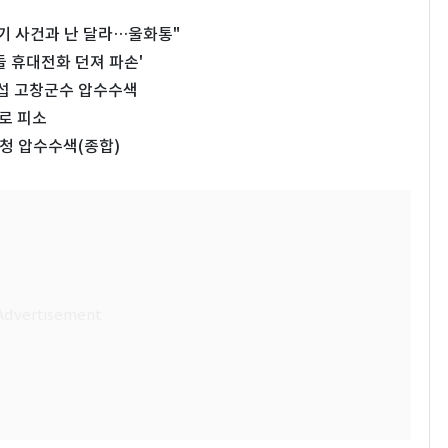
윤기 사건과 난 달라…울화통"
 휴대전화 던져 파손'
덕섭 고창군수 압수수색
로 피소
청 압수수색(종합)