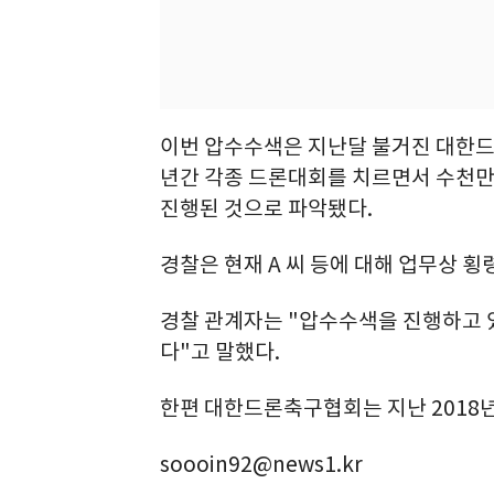
이번 압수수색은 지난달 불거진 대한드론축
년간 각종 드론대회를 치르면서 수천만
진행된 것으로 파악됐다.
경찰은 현재 A 씨 등에 대해 업무상 횡
경찰 관계자는 "압수수색을 진행하고 있
다"고 말했다.
한편 대한드론축구협회는 지난 2018년
soooin92@news1.kr