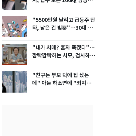
지, 업무 보는 100㎏ 남성…
부딪히면 신경질"
"5500만원 날리고 급등주 단
타, 남은 건 빚뿐"…30대 여
성 파혼 위기
"내가 치매? 혼자 죽겠다"…
깜빡깜빡하는 시모, 검사하라
하자 '발끈'
"친구는 부모 덕에 집 샀는
데" 아들 하소연에 "죄지었
다" 사죄 '먹먹'