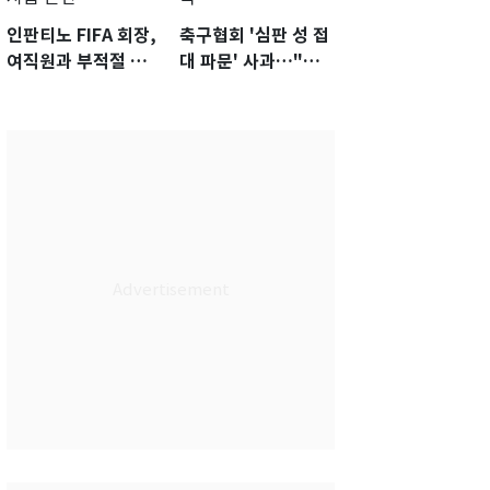
인판티노 FIFA 회장,
축구협회 '심판 성 접
여직원과 부적절 관
대 파문' 사과…"참
계에 거액 퇴직금 지
담한 상황, 쇄신 약
급 논란
속"