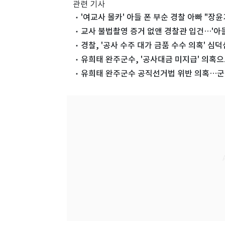
관련 기사
'여교사 몰카' 아들 폰 부순 경찰 아빠 "장
교사 불법촬영 증거 없앤 경찰관 입건…'아들
경찰, '공사 수주 대가 금품 수수 의혹' 심
유희태 완주군수, '공사대금 미지급' 의혹으
유희태 완주군수 공직선거법 위반 의혹…군