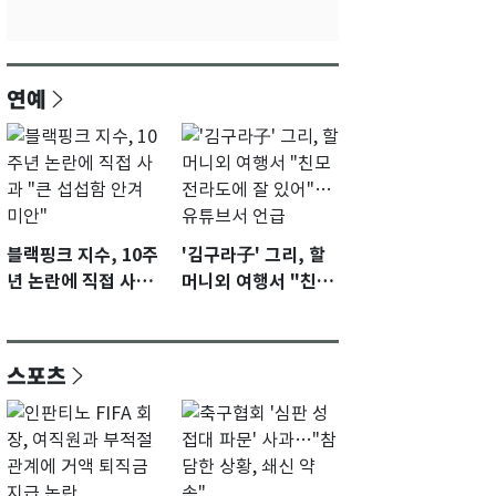
연예
블랙핑크 지수, 10주
'김구라子' 그리, 할
년 논란에 직접 사과
머니외 여행서 "친모
"큰 섭섭함 안겨 미
전라도에 잘 있어"…
안"
유튜브서 언급
스포츠