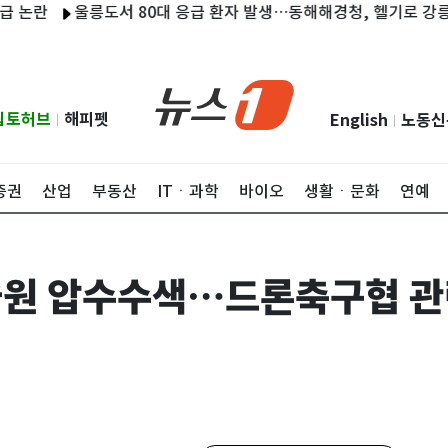
란
울릉도서 80대 응급 환자 발생…동해해경청, 헬기로 강릉 긴급
립토허브
해피펫
English
노동신
|
|
증권
산업
부동산
ITㆍ과학
바이오
생활ㆍ문화
연예
원 압수수색…드론축구협 관련