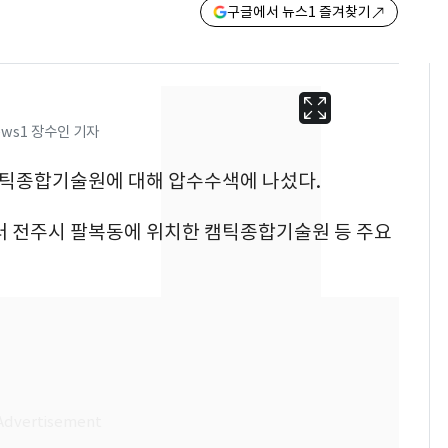
구글에서 뉴스1 즐겨찾기
ews1 장수인 기자
 캠틱종합기술원에 대해 압수수색에 나섰다.
 전주시 팔복동에 위치한 캠틱종합기술원 등 주요
13호 태풍 '돌핀' 日오
6
키나와·가고시마현 접
근…26만명 대피령