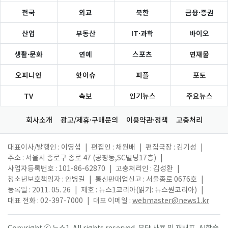
전국
외교
북한
금융·증권
산업
부동산
IT·과학
바이오
생활·문화
연예
스포츠
연재물
오피니언
핫이슈
피플
포토
TV
속보
인기뉴스
주요뉴스
회사소개
광고/제휴·구매문의
이용약관·정책
고충처리
대표이사/발행인 : 이영섭
|
편집인 : 채원배
|
편집국장 : 김기성
|
주소 : 서울시 종로구 종로 47 (공평동,SC빌딩17층)
|
사업자등록번호 : 101-86-62870
|
고충처리인 : 김성환
|
청소년보호책임자 : 안병길
|
통신판매업신고 : 서울종로 0676호
|
등록일 : 2011. 05. 26
|
제호 : 뉴스1코리아(읽기: 뉴스원코리아)
|
대표 전화 : 02-397-7000
|
대표 이메일 :
webmaster@news1.kr