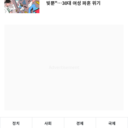
빚뿐"…30대 여성 파혼 위기
정치
사회
경제
국제