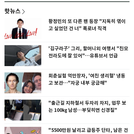
핫뉴스
황정민의 또 다른 팬 등장 "지독히 엮이
고 싶었던 건 너" 폭로녀 직격
'김구라子' 그리, 할머니외 여행서 "친모
전라도에 잘 있어"…유튜브서 언급
회춘실험 억만장자, '여친 생리혈' 냉동
고 보관…"자궁 내부 궁금해"
"출근길 지하철서 두자리 차지, 업무 보
는 100㎏ 남성…부딪히면 신경질"
"5500만원 날리고 급등주 단타, 남은 건