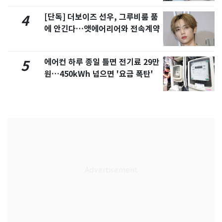
[단독] 더보이즈 선우, 그루비룸 품
4
에 안긴다…앳에어리어와 전속계약
에어컨 하루 종일 틀면 전기료 29만
5
원…450kWh 넘으면 '요금 폭탄'