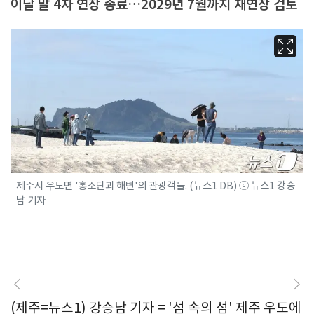
이달 말 4차 연장 종료…2029년 7월까지 재연장 검토
제주시 우도면 '홍조단괴 해변'의 관광객들. (뉴스1 DB) ⓒ 뉴스1 강승
남 기자
(제주=뉴스1) 강승남 기자 = '섬 속의 섬' 제주 우도에