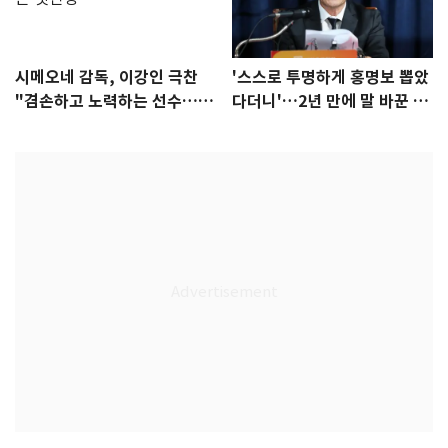
시메오네 감독, 이강인 극찬
'스스로 투명하게 홍명보 뽑았
"겸손하고 노력하는 선수…좋
다더니'…2년 만에 말 바꾼 이
은 첫인상"
임생