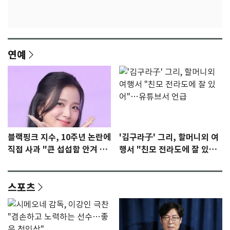
연예
블랙핑크 지수, 10주년 논란에
'김구라子' 그리, 할머니외 여
직접 사과 "큰 섭섭함 안겨 미
행서 "친모 전라도에 잘 있
안"
어"…유튜브서 언급
스포츠