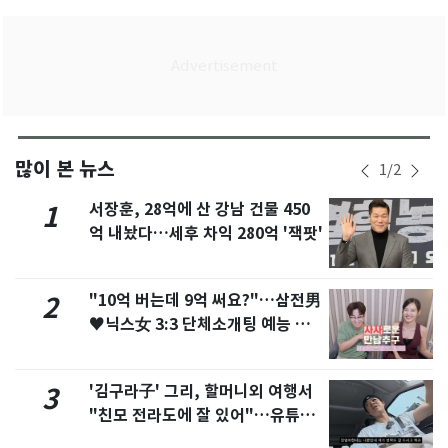
많이 본 뉴스
1
/
2
서장훈, 28억에 산 강남 건물 450
1
억 내놨다…세후 차익 280억 '잭팟'
"10억 버는데 9억 써요?"…삼전男
2
♥닉스女 3:3 단체소개팅 예능 화
제
'김구라子' 그리, 할머니외 여행서
3
"친모 전라도에 잘 있어"…유튜브
서 언급