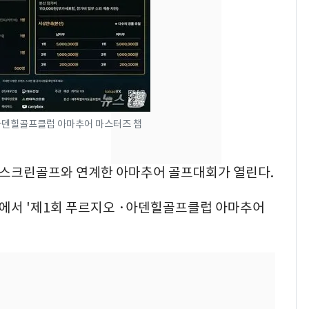
[단독] 경찰, '김부장'
7
제작사 회장 수사…자본
시장법 위반 의혹
낮 최고 37도 폭염 계
8
속…전국 곳곳 비 [오늘
날씨]
·아덴힐골프클럽 아마추어 마스터즈 챔
[단독]중수청 가는 검찰
9
수사관 경력 합산 추
서 스크린골프와 연계한 아마추어 골프대회가 열린다.
진…법무사·집행관 '혜
택' 유지
럽에서 '제1회 푸르지오 ·아덴힐골프클럽 아마추어
회춘실험 억만장자, '여
10
친 생리혈' 냉동고 보
관…"자궁 내부 궁금
해"