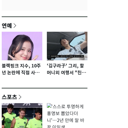
연예
블랙핑크 지수, 10주
'김구라子' 그리, 할
년 논란에 직접 사과
머니외 여행서 "친모
"큰 섭섭함 안겨 미
전라도에 잘 있어"…
안"
유튜브서 언급
스포츠