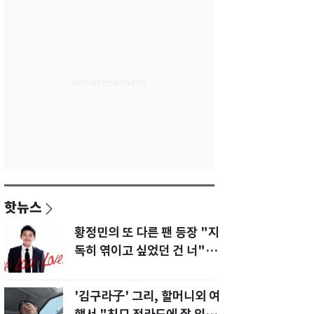
핫뉴스
황정민의 또 다른 팬 등장 "지
독히 엮이고 싶었던 건 너" 폭
로녀 직격
'김구라子' 그리, 할머니외 여