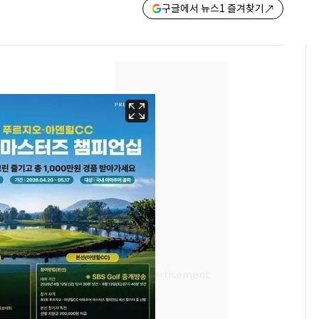
구글에서 뉴스1 즐겨찾기
13호 태풍 '돌핀' 日오
6
키나와·가고시마현 접
근…26만명 대피령