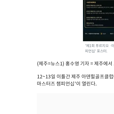
'제1회 푸르지오 
피언십' 포스터.
(제주=뉴스1) 홍수영 기자 = 제주에
12~13일 이틀간 제주 아덴힐골프클
마스터즈 챔피언십'이 열린다.