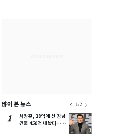
부산
27
℃
대구
27
℃
인천
26
℃
광주
27
℃
대전
27
℃
울산
26
℃
강릉
20
℃
제주
25
℃
많이 본 뉴스
1
/
2
서장훈, 28억에 산 강남
13호 태풍 '
1
6
건물 450억 내놨다…세
키나와·가고
후 차익 280억 '잭팟'
근…26만명