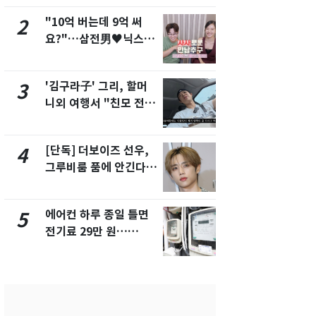
"10억 버는데 9억 써
[단독] 경찰,
2
7
요?"…삼전男♥닉스女
제작사 회장
3:3 단체소개팅 예능 화
시장법 위반
제
'김구라子' 그리, 할머
낮 최고 37
3
8
니외 여행서 "친모 전라
속…전국 곳곳
도에 잘 있어"…유튜브
날씨]
서 언급
[단독] 더보이즈 선우,
[단독]중수
4
9
그루비룸 품에 안긴다…
수사관 경력
앳에어리어와 전속계약
진…법무사·
택' 유지
에어컨 하루 종일 틀면
회춘실험 억만
5
10
전기료 29만 원…
친 생리혈' 냉동고 보
450kWh 넘으면 '요금
관…"자궁 
폭탄'
해"