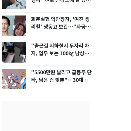
행서 "친모 전라도에 잘 있
어"…유튜브서 언급
회춘실험 억만장자, '여친 생
리혈' 냉동고 보관…"자궁 내
부 궁금해"
"출근길 지하철서 두자리 차
지, 업무 보는 100㎏ 남성…
부딪히면 신경질"
"5500만원 날리고 급등주 단
타, 남은 건 빚뿐"…30대 여
성 파혼 위기