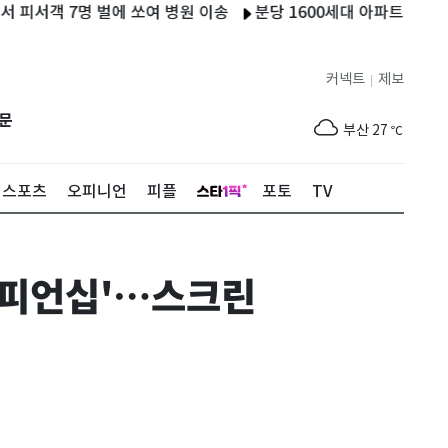
객 7명 벌에 쏘여 병원 이송
분당 1600세대 아파트서 7시간 정
제주
25
℃
커넥트
제보
|
서울
24
℃
문
부산
27
℃
대구
27
℃
스포츠
오피니언
피플
포토
TV
인천
26
℃
광주
27
℃
챔피언십'…스크린
대전
27
℃
울산
26
℃
강릉
20
℃
제주
25
℃
서울
24
℃