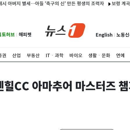
버지 별세…아들 '축구의 신' 만든 평생의 조력자
보령 계곡서 피서
립토허브
해피펫
English
노동신
|
|
증권
산업
부동산
ITㆍ과학
바이오
생활ㆍ문화
연예
덴힐CC 아마추어 마스터즈 