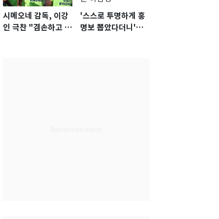
시메오네 감독, 이강
'스스로 투명하게 홍
인 극찬 "겸손하고 노
명보 뽑았다더니'…2
력하는 선수…좋은
년 만에 말 바꾼 이임
첫인상"
생