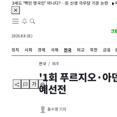
 3세도 '백인 영국인' 아니다?…英 신생 극우당 기준 논란
메시 아
크
2026.8.8 (토)
전국
정치
사회
경제
국제
외교
북한
금융ㆍ
전국
제주
'1회 푸르지오·아
가
예선전
홍수영 기자