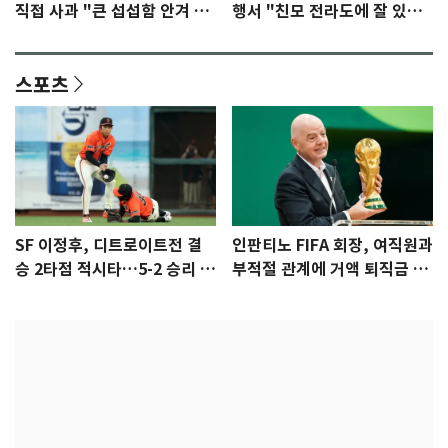
직접 사과 "큰 섭섭함 안겨 미
행서 "친모 전라도에 잘 있
안"
어"…유튜브서 언급
스포츠
SF 이정후, 디트로이트전 결
인판티노 FIFA 회장, 여직원과
승 2타점 적시타…5-2 승리 견
부적절 관계에 거액 퇴직금 지
인
급 논란