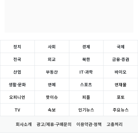
정치
사회
경제
국제
전국
외교
북한
금융·증권
산업
부동산
IT·과학
바이오
생활·문화
연예
스포츠
연재물
오피니언
핫이슈
피플
포토
TV
속보
인기뉴스
주요뉴스
회사소개
광고/제휴·구매문의
이용약관·정책
고충처리