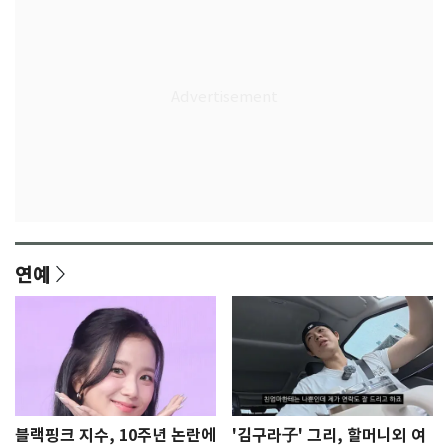
연예
블랙핑크 지수, 10주년 논란에
'김구라子' 그리, 할머니외 여