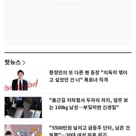
핫뉴스
황정민의 또 다른 팬 등장 "지독히 엮이
고 싶었던 건 너" 폭로녀 직격
"출근길 지하철서 두자리 차지, 업무 보
는 100㎏ 남성…부딪히면 신경질"
"5500만원 날리고 급등주 단타, 남은 건
빚뿐"…30대 여성 파혼 위기