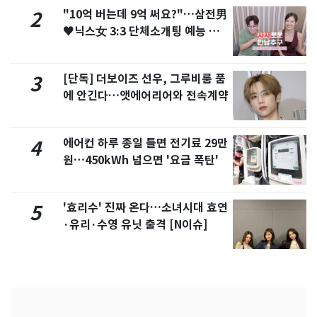
"10억 버는데 9억 써요?"…삼전男
2
♥닉스女 3:3 단체소개팅 예능 화
제
[단독] 더보이즈 선우, 그루비룸 품
3
에 안긴다…앳에어리어와 전속계약
에어컨 하루 종일 틀면 전기료 29만
4
원…450kWh 넘으면 '요금 폭탄'
'효리수' 진짜 온다…소녀시대 효연
5
·유리·수영 유닛 출격 [N이슈]