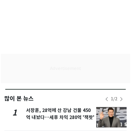
많이 본 뉴스
1
/
2
서장훈, 28억에 산 강남 건물 450
1
억 내놨다…세후 차익 280억 '잭팟'