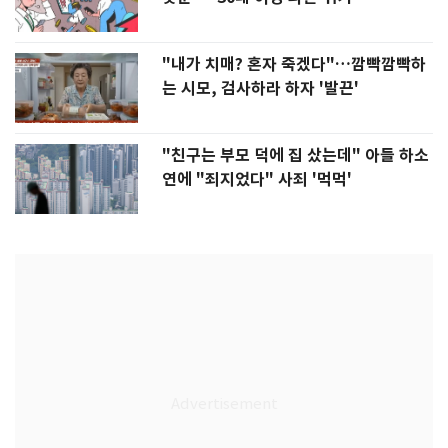
"내가 치매? 혼자 죽겠다"…깜빡깜빡하
는 시모, 검사하라 하자 '발끈'
"친구는 부모 덕에 집 샀는데" 아들 하소
연에 "죄지었다" 사죄 '먹먹'