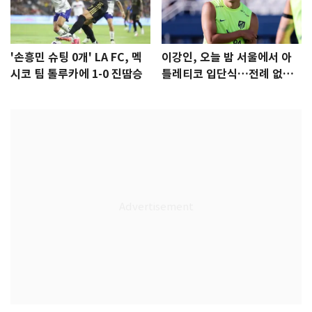
'손흥민 슈팅 0개' LA FC, 멕
이강인, 오늘 밤 서울에서 아
시코 팀 톨루카에 1-0 진땀승
틀레티코 입단식…전례 없는
특급대우