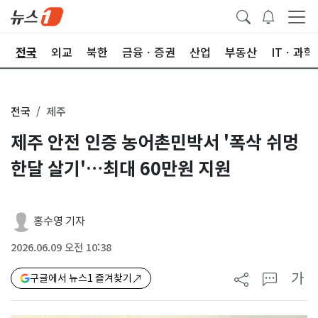
제
전국
외교
북한
금융ㆍ증권
산업
부동산
ITㆍ과학
전국
제주
제주 안전 인증 농어촌민박서 '폭삭 쉬멍
한달 살기'…최대 60만원 지원
홍수영 기자
2026.06.09 오전 10:38
가
구글에서 뉴스1 즐겨찾기