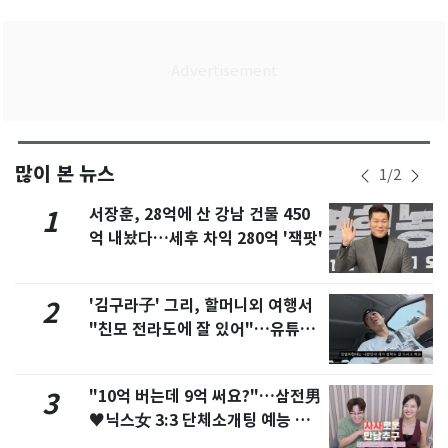
많이 본 뉴스
1
/
2
서장훈, 28억에 산 강남 건물 450
1
억 내놨다…세후 차익 280억 '잭팟'
'김구라子' 그리, 할머니외 여행서
2
"친모 전라도에 잘 있어"…유튜브
서 언급
"10억 버는데 9억 써요?"…삼전男
3
♥닉스女 3:3 단체소개팅 예능 화
제