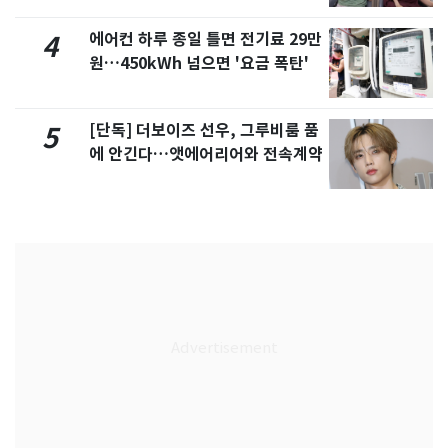
에어컨 하루 종일 틀면 전기료 29만
4
원…450kWh 넘으면 '요금 폭탄'
[단독] 더보이즈 선우, 그루비룸 품
5
에 안긴다…앳에어리어와 전속계약