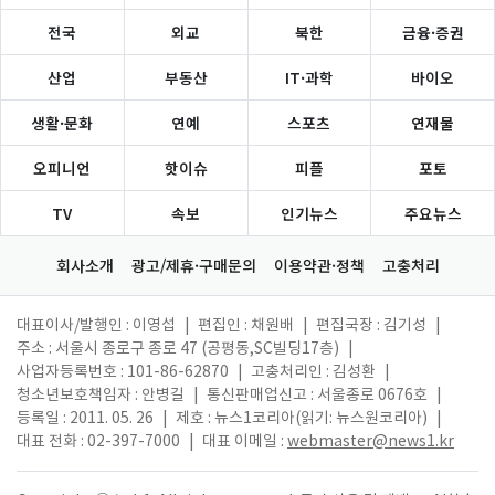
전국
외교
북한
금융·증권
산업
부동산
IT·과학
바이오
생활·문화
연예
스포츠
연재물
오피니언
핫이슈
피플
포토
TV
속보
인기뉴스
주요뉴스
회사소개
광고/제휴·구매문의
이용약관·정책
고충처리
대표이사/발행인 : 이영섭
|
편집인 : 채원배
|
편집국장 : 김기성
|
주소 : 서울시 종로구 종로 47 (공평동,SC빌딩17층)
|
사업자등록번호 : 101-86-62870
|
고충처리인 : 김성환
|
청소년보호책임자 : 안병길
|
통신판매업신고 : 서울종로 0676호
|
등록일 : 2011. 05. 26
|
제호 : 뉴스1코리아(읽기: 뉴스원코리아)
|
대표 전화 : 02-397-7000
|
대표 이메일 :
webmaster@news1.kr