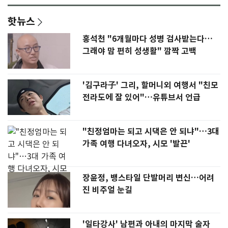
핫뉴스
홍석천 "6개월마다 성병 검사받는다…
그래야 맘 편히 성생활" 깜짝 고백
'김구라子' 그리, 할머니외 여행서 "친모
전라도에 잘 있어"…유튜브서 언급
"친정엄마는 되고 시댁은 안 되냐"…3대
가족 여행 다녀오자, 시모 '발끈'
장윤정, 뱅스타일 단발머리 변신…어려
진 비주얼 눈길
'일타강사' 남편과 아내의 마지막 술자