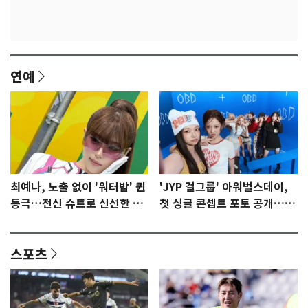
연예
최예나, 노출 없이 '워터밤' 퀸
'JYP 걸그룹' 아워벌스데이,
등극…전신 슈트로 신선한 충
첫 싱글 콘셉트 포토 공개…청
격 [N샷]
량·키치
스포츠