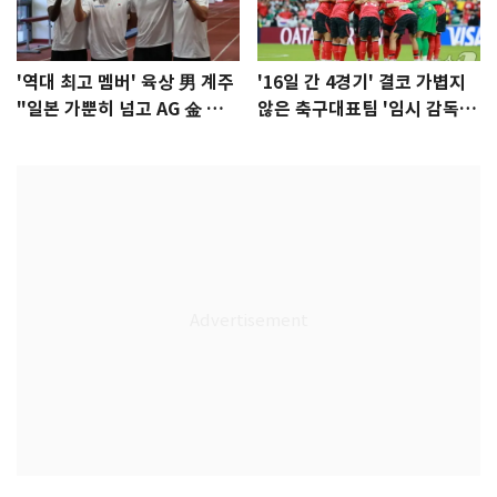
'역대 최고 멤버' 육상 男 계주
'16일 간 4경기' 결코 가볍지
"일본 가뿐히 넘고 AG 金 따겠
않은 축구대표팀 '임시 감독'
다"
무게