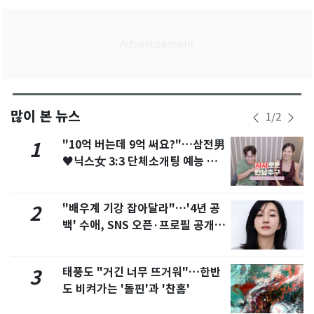
많이 본 뉴스
1
/
2
"10억 버는데 9억 써요?"…삼전男
1
♥닉스女 3:3 단체소개팅 예능 화
제
"배우계 기강 잡아달라"…'4년 공
2
백' 수애, SNS 오픈·프로필 공개
화제
태풍도 "거긴 너무 뜨거워"…한반
3
도 비켜가는 '돌핀'과 '찬홈'