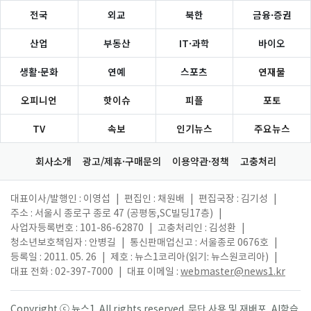
전국
외교
북한
금융·증권
산업
부동산
IT·과학
바이오
생활·문화
연예
스포츠
연재물
오피니언
핫이슈
피플
포토
TV
속보
인기뉴스
주요뉴스
회사소개
광고/제휴·구매문의
이용약관·정책
고충처리
대표이사/발행인 : 이영섭
|
편집인 : 채원배
|
편집국장 : 김기성
|
주소 : 서울시 종로구 종로 47 (공평동,SC빌딩17층)
|
사업자등록번호 : 101-86-62870
|
고충처리인 : 김성환
|
청소년보호책임자 : 안병길
|
통신판매업신고 : 서울종로 0676호
|
등록일 : 2011. 05. 26
|
제호 : 뉴스1코리아(읽기: 뉴스원코리아)
|
대표 전화 : 02-397-7000
|
대표 이메일 :
webmaster@news1.kr
Copyright ⓒ 뉴스1. All rights reserved. 무단 사용 및 재배포, AI학습