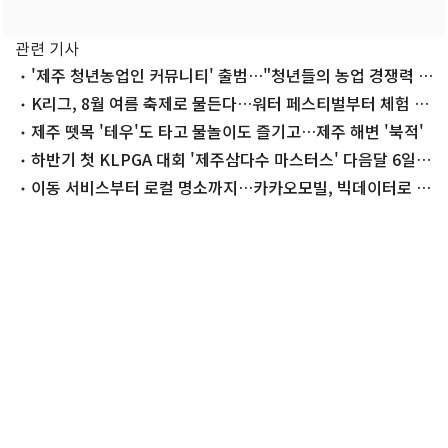
관련 기사
'제주 청년농업인 커뮤니티' 출범…"청년들의 농업 경쟁력 강
화"
K리그, 8월 여름 축제로 물든다…워터 페스티벌부터 체험 행
사까지
제주 뗏목 '테우'도 타고 물놀이도 즐기고…제주 해변 '북적'
하반기 첫 KLPGA 대회 '제주삼다수 마스터스' 다음달 6일
열린다
이동 서비스부터 로컬 명소까지…카카오모빌, 빅데이터로 관
광 혁신