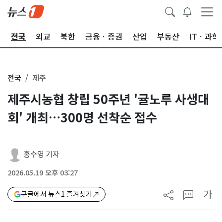
제
전국
외교
북한
금융ㆍ증권
산업
부동산
ITㆍ과학
전국
제주
제주시농협 창립 50주년 '귤노루 사생대
회' 개최…300명 선착순 접수
홍수영 기자
2026.05.19 오후 03:27
가
구글에서 뉴스1 즐겨찾기