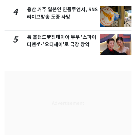
용산 거주 일본인 인플루언서, SNS
4
라이브방송 도중 사망
톰 홀랜드♥젠데이아 부부 '스파이
5
더맨4'·'오디세이'로 극장 장악