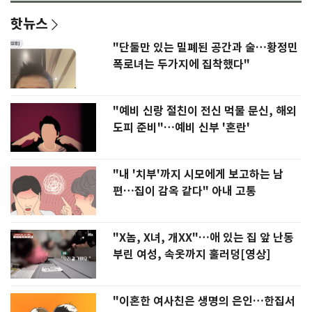
핫뉴스
"단둘만 있는 밀폐된 공간과 술…황정민
폭로녀는 두가지에 집착했다"
"예비 신랑 절친이 전신 먹물 문신, 해외
도피 준비"…예비 신부 '혼란'
"내 '치부'까지 시모에게 보고하는 남
편…집이 감옥 같다" 아내 고통
"X놈, X녀, 개XX"…애 있는 집 앞 난동
부린 여성, 속옷까지 훌러덩[영상]
"이혼한 여사친은 생명의 은인…한집서