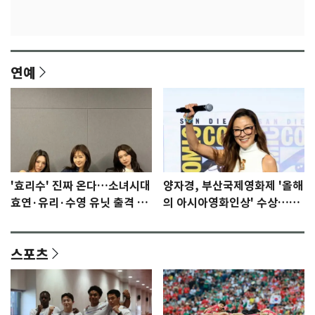
연예
'효리수' 진짜 온다…소녀시대
양자경, 부산국제영화제 '올해
효연·유리·수영 유닛 출격 [N
의 아시아영화인상' 수상…15
이슈]
년만에 부산 온다
스포츠