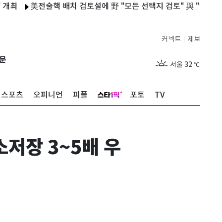
美전술핵 배치 검토설에 野 "모든 선택지 검토" 與 "안보 선동"
커넥트
제보
|
제주
29
℃
문
서울
32
℃
부산
30
℃
스포츠
오피니언
피플
포토
TV
대구
29
℃
인천
34
℃
저장 3~5배 우
광주
33
℃
대전
27
℃
울산
30
℃
강릉
21
℃
제주
29
℃