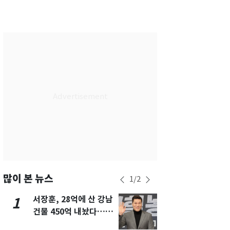
서울
32
℃
부산
30
℃
대구
29
℃
인천
34
℃
광주
33
℃
대전
27
℃
울산
30
℃
강릉
21
℃
제주
29
℃
많이 본 뉴스
1
/
2
서장훈, 28억에 산 강남
13호 태풍 '
1
6
건물 450억 내놨다…세
키나와·가고
후 차익 280억 '잭팟'
근…26만명