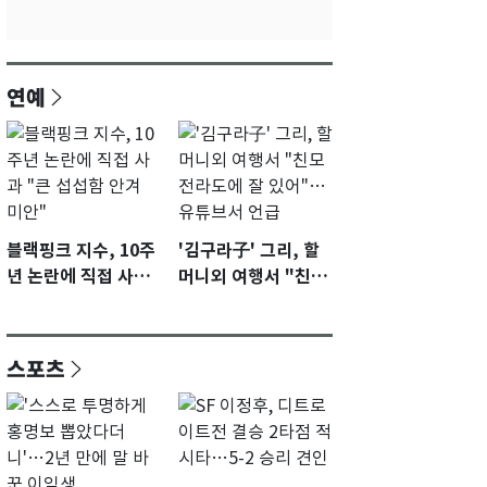
연예
블랙핑크 지수, 10주
'김구라子' 그리, 할
년 논란에 직접 사과
머니외 여행서 "친모
"큰 섭섭함 안겨 미
전라도에 잘 있어"…
안"
유튜브서 언급
스포츠