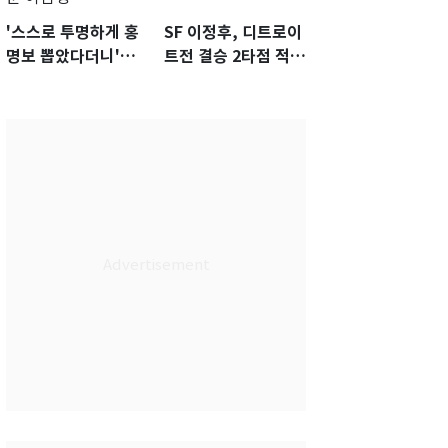
'스스로 투명하게 홍
SF 이정후, 디트로이
명보 뽑았다더니'…2
트전 결승 2타점 적시
년 만에 말 바꾼 이임
타…5-2 승리 견인
생