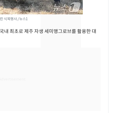
낮 최고 37도 폭염 계
7
속…전국 곳곳 비 [오늘
린 식목행사./뉴스1
날씨]
가 국내 최초로 제주 자생 세미맹그로브를 활용한 대
[단독] 경찰, '김부장'
8
제작사 회장 수사…자본
시장법 위반 의혹
[단독]중수청 가는 검찰
9
수사관 경력 합산 추
진…법무사·집행관 '혜
택' 유지
"캐리비안 베이 여자 탈
10
의실에 남자가 있어
요"…경찰 수사