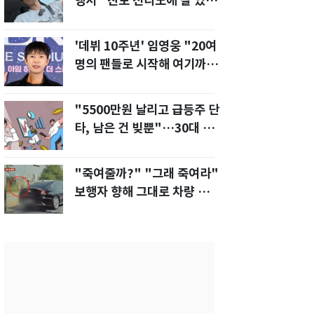
행서 "친모 전라도에 잘 있
어"…유튜브서 언급
'데뷔 10주년' 임영웅 "20여
명의 팬들로 시작해 여기까
지…진심 감사"
"5500만원 날리고 급등주 단
타, 남은 건 빚뿐"…30대 여
성 파혼 위기
"죽여줄까?" "그래 죽여라"
보행자 향해 그대로 차량 돌진
한 운전자[영상]