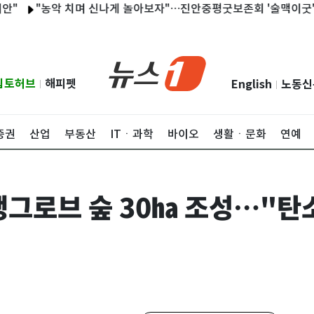
"농악 치며 신나게 놀아보자"…진안중평굿보존회 '술맥이굿' 개최
립토허브
해피펫
English
노동신
|
|
증권
산업
부동산
ITㆍ과학
바이오
생활ㆍ문화
연예
맹그로브 숲 30㏊ 조성…"탄소