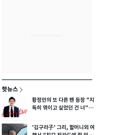
핫뉴스
황정민의 또 다른 팬 등장 "지
독히 엮이고 싶었던 건 너" 폭
로녀 직격
'김구라子' 그리, 할머니외 여