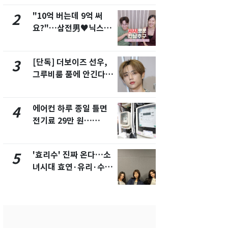
"10억 버는데 9억 써
낮 최고 37
2
7
요?"…삼전男♥닉스女
속…전국 곳곳
3:3 단체소개팅 예능 화
날씨]
제
[단독] 더보이즈 선우,
[단독] 경찰,
3
8
그루비룸 품에 안긴다…
제작사 회장
앳에어리어와 전속계약
시장법 위반
에어컨 하루 종일 틀면
[단독]중수
4
9
전기료 29만 원…
수사관 경력
450kWh 넘으면 '요금
진…법무사·
폭탄'
택' 유지
'효리수' 진짜 온다…소
"캐리비안 
5
10
녀시대 효연·유리·수영
의실에 남자
유닛 출격 [N이슈]
요"…경찰 