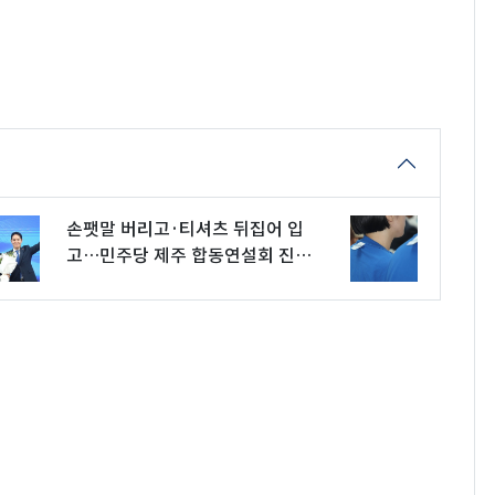
손팻말 버리고·티셔츠 뒤집어 입
고…민주당 제주 합동연설회 진풍
경