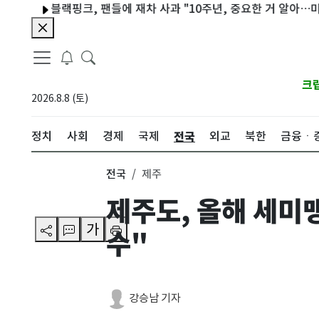
블랙핑크, 팬들에 재차 사과 "10주년, 중요한 거 알아…미안"
크
2026.8.8 (토)
전국
정치
사회
경제
국제
외교
북한
금융ㆍ
전국
제주
제주도, 올해 세미
가
수"
강승남 기자