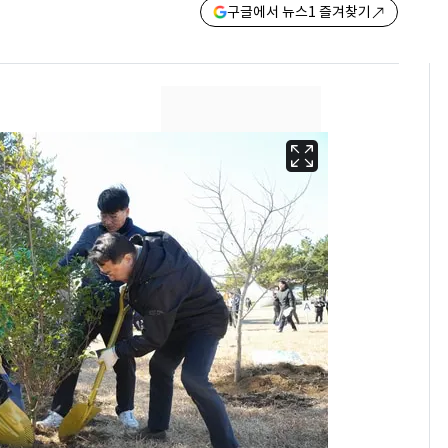
구글에서 뉴스1 즐겨찾기
13호 태풍 '돌핀' 日오
6
키나와·가고시마현 접
근…26만명 대피령