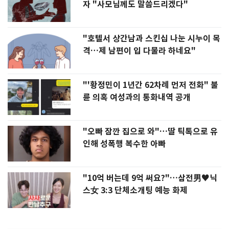
자 "사모님께도 말씀드리겠다"
"호텔서 상간남과 스킨십 나눈 시누이 목
격…제 남편이 입 다물라 하네요"
"'황정민이 1년간 62차례 먼저 전화" 불
륜 의혹 여성과의 통화내역 공개
"오빠 잠깐 집으로 와"…딸 틱톡으로 유
인해 성폭행 복수한 아빠
"10억 버는데 9억 써요?"…삼전男♥닉
스女 3:3 단체소개팅 예능 화제