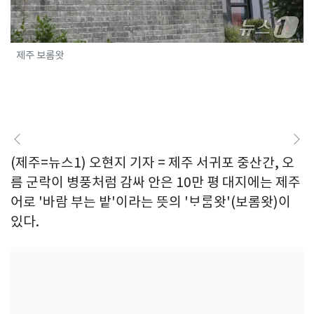
제주 보롬왓
(제주=뉴스1) 오현지 기자 = 제주 서귀포 중산간, 오
름 군락이 병풍처럼 감싸 안은 10만 평 대지에는 제주
어로 '바람 부는 밭'이라는 뜻의 'ᄇᆞᄅᆞᆷ왓'(보롬왓)이
있다.