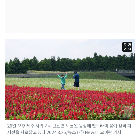
26일 오후 제주 서귀포시 표선면 보롬왓 농장에 맨드라미 꽃이 활짝 펴
시선을 사로잡고 있다.2024.8.26/뉴스1 ⓒ News1 오미란 기자