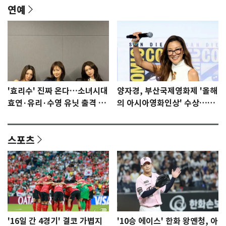
연예
'효리수' 진짜 온다…소녀시대
양자경, 부산국제영화제 '올해
효연·유리·수영 유닛 출격 [N
의 아시아영화인상' 수상…15
이슈]
년만에 부산 온다
스포츠
'16일 간 4경기' 결코 가볍지
'10승 에이스' 한화 왕옌청, 아