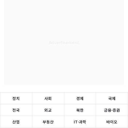
정치
사회
경제
국제
전국
외교
북한
금융·증권
산업
부동산
IT·과학
바이오