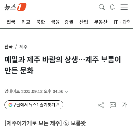
제
전국
외교
북한
금융ㆍ증권
산업
부동산
ITㆍ과학
전국
제주
메밀과 제주 바람의 상생…제주 ᄇᆞᄅᆞᆷ이
만든 문화
업데이트 2025.09.18 오후 04:56
가
구글에서 뉴스1 즐겨찾기
[제주어가게로 보는 제주] ⑤ 보롬왓