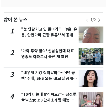
많이 본 뉴스
1
/
2
"눈 안감기고 입 돌아가"…'8혼' 유
1
퉁, 안면마비 근황 유튜브서 공개
'마약 투약 혐의' 신남성연대 대표
2
영종도 아파트서 숨진 채 발견
"배우계 기강 잡아달라"…'4년 공
3
백' 수애, SNS 오픈·프로필 공개
화제
"10억 버는데 9억 써요?"…삼전男
4
♥닉스女 3:3 단체소개팅 예능 화
제