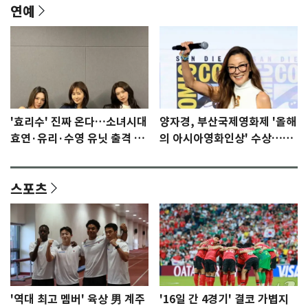
연예
'효리수' 진짜 온다…소녀시대
양자경, 부산국제영화제 '올해
효연·유리·수영 유닛 출격 [N
의 아시아영화인상' 수상…15
이슈]
년만에 부산 온다
스포츠
'역대 최고 멤버' 육상 男 계주
'16일 간 4경기' 결코 가볍지