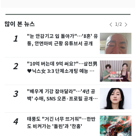
많이 본 뉴스
1
/
2
"눈 안감기고 입 돌아가"…'8혼' 유
1
퉁, 안면마비 근황 유튜브서 공개
"10억 버는데 9억 써요?"…삼전男
2
♥닉스女 3:3 단체소개팅 예능 화
제
"배우계 기강 잡아달라"…'4년 공
3
백' 수애, SNS 오픈·프로필 공개
화제
태풍도 "거긴 너무 뜨거워"…한반
4
도 비켜가는 '돌핀'과 '찬홈'