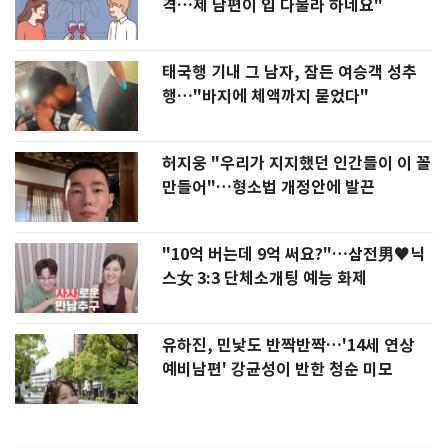
격…제 남편이 입 다물라 하네요"
태국행 기내 그 남자, 잠든 여승객 성추
행…"바지에 체액까지 묻었다"
허지웅 "우리가 지지했던 인간들이 이 꼴
만들어"…형소법 개정안에 발끈
"10억 버는데 9억 써요?"…삼전男♥닉
스女 3:3 단체소개팅 예능 화제
유하진, 민낯도 반짝반짝…'14세 연상
예비남편' 강균성이 반한 청순 미모