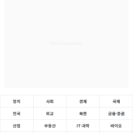
정치
사회
경제
국제
전국
외교
북한
금융·증권
산업
부동산
IT·과학
바이오