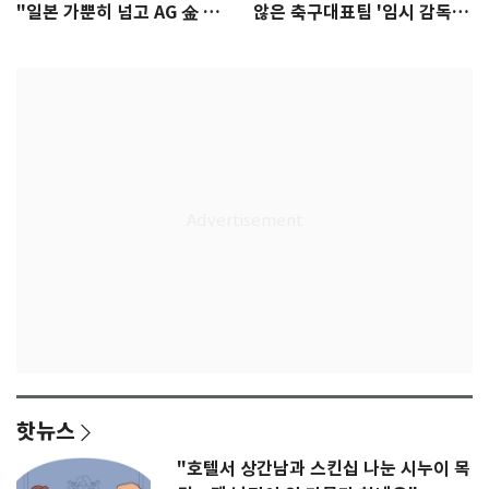
"일본 가뿐히 넘고 AG 金 따겠
않은 축구대표팀 '임시 감독'
다"
무게
핫뉴스
"호텔서 상간남과 스킨십 나눈 시누이 목