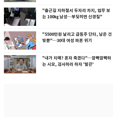
"출근길 지하철서 두자리 차지, 업무 보
는 100㎏ 남성…부딪히면 신경질"
"5500만원 날리고 급등주 단타, 남은 건
빚뿐"…30대 여성 파혼 위기
"내가 치매? 혼자 죽겠다"…깜빡깜빡하
는 시모, 검사하라 하자 '발끈'