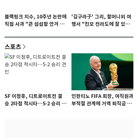
블랙핑크 지수, 10주년 논란에
'김구라子' 그리, 할머니외 여
직접 사과 "큰 섭섭함 안겨 미
행서 "친모 전라도에 잘 있
안"
어"…유튜브서 언급
스포츠
SF 이정후, 디트로이트전 결
인판티노 FIFA 회장, 여직원과
승 2타점 적시타…5-2 승리 견
부적절 관계에 거액 퇴직금 지
인
급 논란