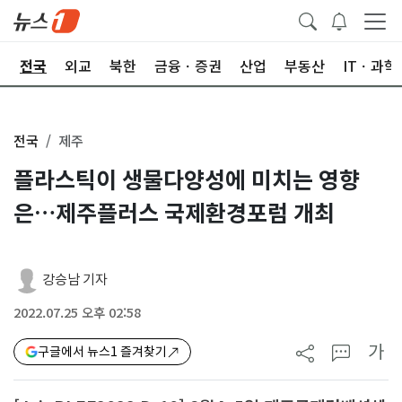
제
전국
외교
북한
금융ㆍ증권
산업
부동산
ITㆍ과학
전국
제주
플라스틱이 생물다양성에 미치는 영향
은…제주플러스 국제환경포럼 개최
강승남 기자
2022.07.25 오후 02:58
가
구글에서 뉴스1 즐겨찾기