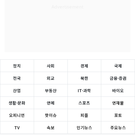
정치
사회
경제
국제
전국
외교
북한
금융·증권
산업
부동산
IT·과학
바이오
생활·문화
연예
스포츠
연재물
오피니언
핫이슈
피플
포토
TV
속보
인기뉴스
주요뉴스