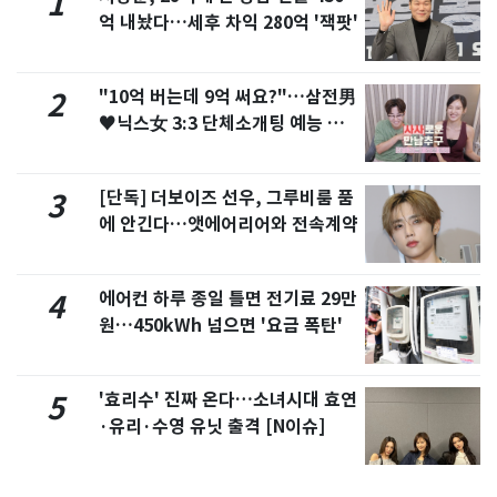
1
억 내놨다…세후 차익 280억 '잭팟'
"10억 버는데 9억 써요?"…삼전男
2
♥닉스女 3:3 단체소개팅 예능 화
제
[단독] 더보이즈 선우, 그루비룸 품
3
에 안긴다…앳에어리어와 전속계약
에어컨 하루 종일 틀면 전기료 29만
4
원…450kWh 넘으면 '요금 폭탄'
'효리수' 진짜 온다…소녀시대 효연
5
·유리·수영 유닛 출격 [N이슈]